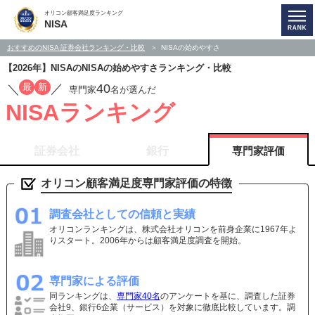
オリコン顧客満足度ランキング
NISA
おすすめのNISA 証券会社ランキング・比較
NISAの始めやすさ
【2026年】NISAのNISAの始めやすさランキング・比較
40
最
新
／
／
専門家
名
が選んだ
NISAランキング
証券会社
銀行
専門家評価
オリコン顧客満足度専門家評価の特徴
調査会社としての信頼と実績
オリコンランキングは、株式会社オリコンを前身企業に1967年よ
りスタート。2006年からは顧客満足度調査を開始。
専門家による評価
同ランキングは、
専門家40名
のアンケートを基に、調査した証券
会社9、銀行6企業（サービス）を対象に徹底比較しています。調