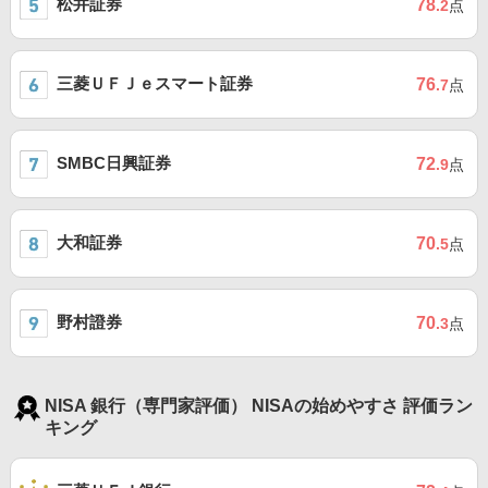
松井証券
78
.2
点
三菱ＵＦＪｅスマート証券
76
.7
点
SMBC日興証券
72
.9
点
大和証券
70
.5
点
野村證券
70
.3
点
NISA 銀行（専門家評価） NISAの始めやすさ 評価ラン
キング