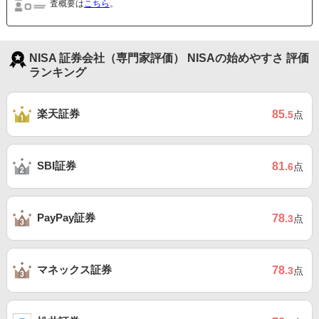
査概要は
こちら
。
NISA 証券会社（専門家評価） NISAの始めやすさ 評価
ランキング
楽天証券
85
.5
点
SBI証券
81
.6
点
PayPay証券
78
.3
点
マネックス証券
78
.3
点