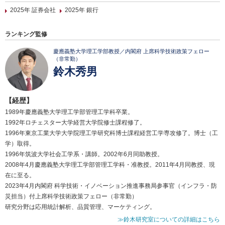
2025年 証券会社
2025年 銀行
ランキング監修
慶應義塾大学理工学部教授／内閣府 上席科学技術政策フェロー
（非常勤）
鈴木秀男
【経歴】
1989年慶應義塾大学理工学部管理工学科卒業。
1992年ロチェスター大学経営大学院修士課程修了。
1996年東京工業大学大学院理工学研究科博士課程経営工学専攻修了。博士（工
学）取得。
1996年筑波大学社会工学系・講師。2002年6月同助教授。
2008年4月慶應義塾大学理工学部管理工学科・准教授。2011年4月同教授、現
在に至る。
2023年4月内閣府 科学技術・イノベーション推進事務局参事官（インフラ・防
災担当）付上席科学技術政策フェロー（非常勤）
研究分野は応用統計解析、品質管理、マーケティング。
≫鈴木研究室についての詳細はこちら