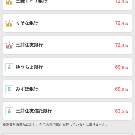
三菱ＵＦＪ銀行
72
.4
点
りそな銀行
72
.4
点
三井住友銀行
72
.3
点
ゆうちょ銀行
69
.6
点
みずほ銀行
69
.0
点
三井住友信託銀行
63
.5
点
※調査対象商品に対し、全ての専門家が回答しているとは限りません。