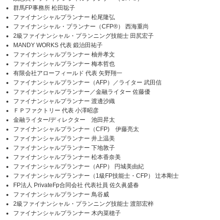
群馬FP事務所 松田聡子
ファイナンシャルプランナー 松尾隆弘
ファイナンシャル・プランナー（CFP®） 西海重尚
2級ファイナンシャル・プランニング技能士 田尻宏子
MANDY WORKS 代表 鍛治田祐子
ファイナンシャルプランナー 柚井孝文
ファイナンシャルプランナー 梅本哲也
有限会社アローフィールド 代表 矢野翔一
ファイナンシャルプランナー（AFP）／ライター 武田信
ファイナンシャルプランナー／金融ライター 佐藤優
ファイナンシャルプランナー 渡邊沙織
ＦＰファクトリー 代表 小澤昭彦
金融ライター/ディレクター 池田昇太
ファイナンシャルプランナー（CFP) 伊藤亮太
ファイナンシャルプランナー 井上温美
ファイナンシャルプランナー 下地敦子
ファイナンシャルプランナー 松本香奈美
ファイナンシャルプランナー（AFP） 円城美由紀
ファイナンシャルプランナー（1級FP技能士・CFP） 辻本剛士
FP法人 PrivateFp合同会社 代表社員 佐久眞盛春
ファイナンシャルプランナー 鳥谷威
2級ファイナンシャル・プランニング技能士 渡部宏梓
ファイナンシャルプランナー 木内菜穂子