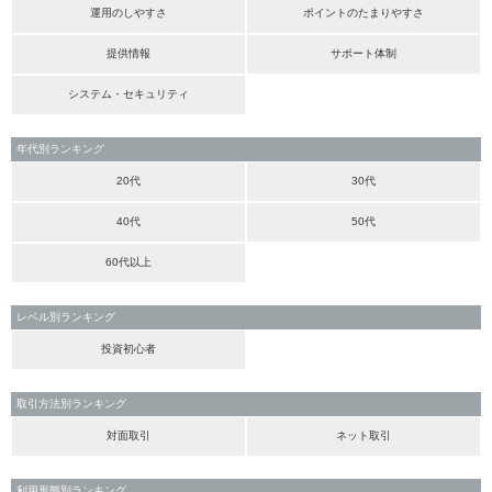
運用のしやすさ
ポイントのたまりやすさ
提供情報
サポート体制
システム・セキュリティ
年代別ランキング
20代
30代
40代
50代
60代以上
レベル別ランキング
投資初心者
取引方法別ランキング
対面取引
ネット取引
利用形態別ランキング