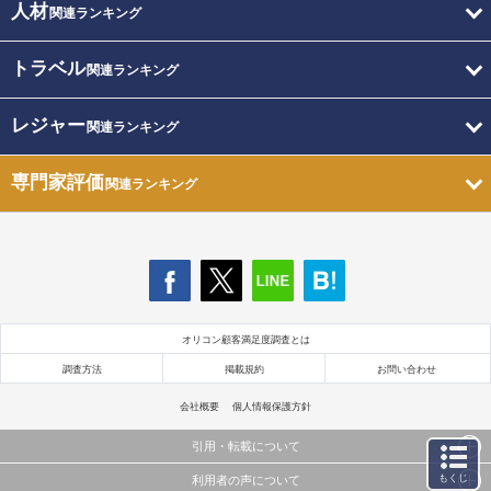
人材
関連ランキング
トラベル
関連ランキング
レジャー
関連ランキング
専門家評価
関連ランキング
オリコン顧客満足度調査とは
調査方法
掲載規約
お問い合わせ
会社概要
個人情報保護方針
引用・転載について
もくじ
利用者の声について
当サイトで公開されている情報（文字、写真、イラスト、画像データ等）及びこれらの配置・