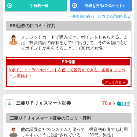
手数料一覧
詳細を見る(公式サイト)
＞各項目の得点・口コミの詳細を見る
SBI証券の口コミ・評判
クレジットカードで購入でき、ポイントももらえる。ま
た、投資信託の保有をしているだけで、その金額に応じ
てポイントがもらえること。（30代／女性）
PR情報
Vポイント・Pontaポイントを使って投資ができる。各種キャンペ
ーン実施中！
詳しく見る≫
三菱ＵＦＪｅスマート証券
70
.8
点
18件
三菱ＵＦＪｅスマート証券の口コミ・評判
他の証券会社のシステムと違って、投資初心者でも利用
しやすいように設計されている。（30代／男性）