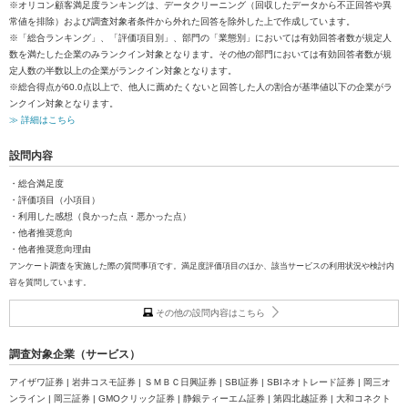
※オリコン顧客満足度ランキングは、データクリーニング（回収したデータから不正回答や異
常値を排除）および調査対象者条件から外れた回答を除外した上で作成しています。
※「総合ランキング」、「評価項目別」、部門の「業態別」においては有効回答者数が規定人
数を満たした企業のみランクイン対象となります。その他の部門においては有効回答者数が規
定人数の半数以上の企業がランクイン対象となります。
※総合得点が60.0点以上で、他人に薦めたくないと回答した人の割合が基準値以下の企業がラ
ンクイン対象となります。
≫ 詳細はこちら
設問内容
・総合満足度
・評価項目（小項目）
・利用した感想（良かった点・悪かった点）
・他者推奨意向
・他者推奨意向理由
アンケート調査を実施した際の質問事項です。満足度評価項目のほか、該当サービスの利用状況や検討内
容を質問しています。
その他の設問内容はこちら
調査対象企業（サービス）
アイザワ証券 | 岩井コスモ証券 | ＳＭＢＣ日興証券 | SBI証券 | SBIネオトレード証券 | 岡三オ
ンライン | 岡三証券 | GMOクリック証券 | 静銀ティーエム証券 | 第四北越証券 | 大和コネクト