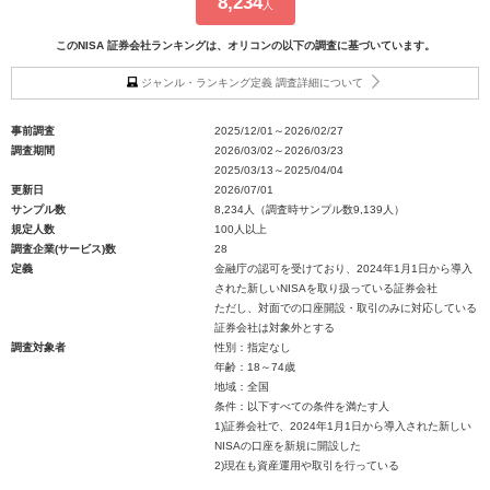
8,234
人
このNISA 証券会社ランキングは、オリコンの以下の調査に基づいています。
ジャンル・ランキング定義 調査詳細について
事前調査
2025/12/01～2026/02/27
調査期間
2026/03/02～2026/03/23
2025/03/13～2025/04/04
更新日
2026/07/01
サンプル数
8,234人（調査時サンプル数9,139人）
規定人数
100人以上
調査企業(サービス)数
28
定義
金融庁の認可を受けており、2024年1月1日から導入
された新しいNISAを取り扱っている証券会社
ただし、対面での口座開設・取引のみに対応している
証券会社は対象外とする
調査対象者
性別：指定なし
年齢：18～74歳
地域：全国
条件：以下すべての条件を満たす人
1)証券会社で、2024年1月1日から導入された新しい
NISAの口座を新規に開設した
2)現在も資産運用や取引を行っている