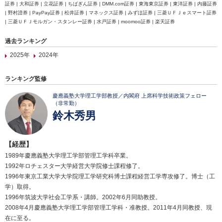
証券 | 大和証券 | 立花証券 | ちばぎん証券 | DMM.com証券 | 東海東京証券 | 東洋証券 | 内藤証券
| 野村證券 | PayPay証券 | 松井証券 | マネックス証券 | みずほ証券 | 三菱ＵＦＪｅスマート証券
| 三菱ＵＦＪモルガン・スタンレー証券 | 水戸証券 | moomoo証券 | 楽天証券
過去ランキング
2025年
2024年
ランキング監修
慶應義塾大学理工学部教授／内閣府 上席科学技術政策フェロー
（非常勤）
鈴木秀男
【経歴】
1989年慶應義塾大学理工学部管理工学科卒業。
1992年ロチェスター大学経営大学院修士課程修了。
1996年東京工業大学大学院理工学研究科博士課程経営工学専攻修了。博士（工
学）取得。
1996年筑波大学社会工学系・講師。2002年6月同助教授。
2008年4月慶應義塾大学理工学部管理工学科・准教授。2011年4月同教授、現
在に至る。