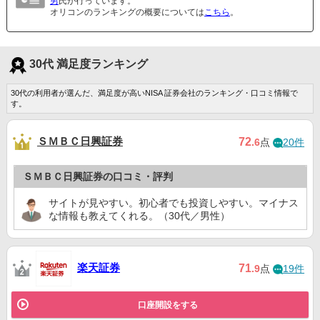
男
氏が行っています。
オリコンのランキングの概要については
こちら
。
30代 満足度ランキング
30代の利用者が選んだ、満足度が高いNISA 証券会社のランキング・口コミ情報で
す。
ＳＭＢＣ日興証券
72
.6
点
20件
ＳＭＢＣ日興証券の口コミ・評判
サイトが見やすい。初心者でも投資しやすい。マイナス
な情報も教えてくれる。（30代／男性）
楽天証券
71
.9
点
19件
口座開設をする