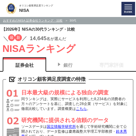
オリコン顧客満足度ランキング
NISA
おすすめのNISA 証券会社ランキング・比較
30代
【2026年】NISAの30代ランキング・比較
14,645
最
新
／
／
名が選んだ
NISAランキング
証券会社
銀行
専門家評価
オリコン顧客満足度調査の特徴
日本最大級の規模による独自の調査
同ランキングは、実際にサービスを利用した8,234名の消費者の
方々のアンケートを基に、調査した28企業（サービス）を対象に
徹底比較しています。調査概要は
こちら
。
研究機関に提供される信頼のデータ
ソースデータは
国立情報学研究所
を通じて学術研究機関に全て公
開されており、データ監修は慶應義塾大学理工学部教授・
鈴木秀