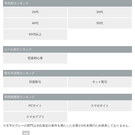
年代別ランキング
20代
30代
40代
50代
60代以上
レベル別ランキング
投資初心者
取引方法別ランキング
対面取引
ネット取引
利用形態別ランキング
PCサイト
スマホサイト
スマホアプリ
※文字がグレーの部門は当社規定の条件を満たした企業が2社未満のため発表しておりません。
PR