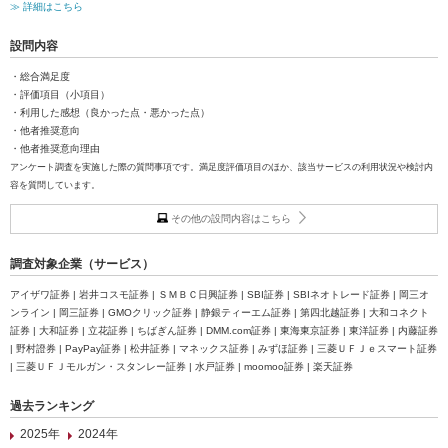
≫ 詳細はこちら
設問内容
・総合満足度
・評価項目（小項目）
・利用した感想（良かった点・悪かった点）
・他者推奨意向
・他者推奨意向理由
アンケート調査を実施した際の質問事項です。満足度評価項目のほか、該当サービスの利用状況や検討内
容を質問しています。
その他の設問内容はこちら
調査対象企業（サービス）
アイザワ証券 | 岩井コスモ証券 | ＳＭＢＣ日興証券 | SBI証券 | SBIネオトレード証券 | 岡三オ
ンライン | 岡三証券 | GMOクリック証券 | 静銀ティーエム証券 | 第四北越証券 | 大和コネクト
証券 | 大和証券 | 立花証券 | ちばぎん証券 | DMM.com証券 | 東海東京証券 | 東洋証券 | 内藤証券
| 野村證券 | PayPay証券 | 松井証券 | マネックス証券 | みずほ証券 | 三菱ＵＦＪｅスマート証券
| 三菱ＵＦＪモルガン・スタンレー証券 | 水戸証券 | moomoo証券 | 楽天証券
過去ランキング
2025年
2024年