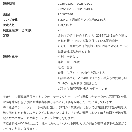
調査期間
2026/03/02～2026/03/23
2025/03/13～2025/04/04
更新日
2026/07/01
サンプル数
8,234人（調査時サンプル数9,139人）
規定人数
100人以上
調査企業(サービス)数
28
定義
金融庁の認可を受けており、2024年1月1日から導入
された新しいNISAを取り扱っている証券会社
ただし、対面での口座開設・取引のみに対応している
証券会社は対象外とする
調査対象者
性別：指定なし
年齢：18～74歳
地域：全国
条件：以下すべての条件を満たす人
1)証券会社で、2024年1月1日から導入された新しい
NISAの口座を新規に開設した
2)現在も資産運用や取引を行っている
※オリコン顧客満足度ランキングは、データクリーニング（回収したデータから不正回答や異
常値を排除）および調査対象者条件から外れた回答を除外した上で作成しています。
※「総合ランキング」、「評価項目別」、部門の「業態別」においては有効回答者数が規定人
数を満たした企業のみランクイン対象となります。その他の部門においては有効回答者数が規
定人数の半数以上の企業がランクイン対象となります。
※総合得点が60.0点以上で、他人に薦めたくないと回答した人の割合が基準値以下の企業がラ
ンクイン対象となります。