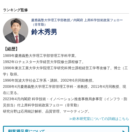
ランキング監修
慶應義塾大学理工学部教授／内閣府 上席科学技術政策フェロー
（非常勤）
鈴木秀男
【経歴】
1989年慶應義塾大学理工学部管理工学科卒業。
1992年ロチェスター大学経営大学院修士課程修了。
1996年東京工業大学大学院理工学研究科博士課程経営工学専攻修了。博士（工
学）取得。
1996年筑波大学社会工学系・講師。2002年6月同助教授。
2008年4月慶應義塾大学理工学部管理工学科・准教授。2011年4月同教授、現
在に至る。
2023年4月内閣府 科学技術・イノベーション推進事務局参事官（インフラ・防
災担当）付上席科学技術政策フェロー（非常勤）
研究分野は応用統計解析、品質管理、マーケティング。
≫鈴木研究室についての詳細はこちら
顧客満足度について