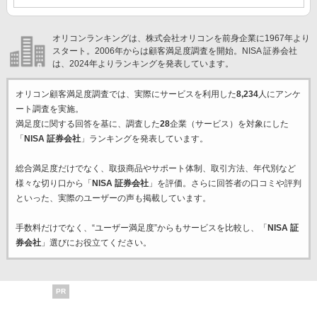
オリコンランキングは、株式会社オリコンを前身企業に1967年より
スタート。2006年からは顧客満足度調査を開始。NISA 証券会社
は、2024年よりランキングを発表しています。
オリコン顧客満足度調査では、実際にサービスを利用した
8,234
人にアンケ
ート調査を実施。
満足度に関する回答を基に、調査した
28
企業（サービス）を対象にした
「
NISA 証券会社
」ランキングを発表しています。
総合満足度だけでなく、取扱商品やサポート体制、取引方法、年代別など
様々な切り口から「
NISA 証券会社
」を評価。さらに回答者の口コミや評判
といった、実際のユーザーの声も掲載しています。
手数料だけでなく、“ユーザー満足度”からもサービスを比較し、「
NISA 証
券会社
」選びにお役立てください。
PR