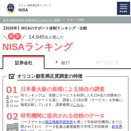
オリコン顧客満足度ランキング
NISA
おすすめのNISA 証券会社ランキング・比較
サポート体制
【2026年】NISAのサポート体制ランキング・比較
14,645
最
新
／
／
名が選んだ
NISAランキング
証券会社
銀行
専門家評価
オリコン顧客満足度調査の特徴
日本最大級の規模による独自の調査
同ランキングは、実際にサービスを利用した8,234名の消費者の
方々のアンケートを基に、調査した28企業（サービス）を対象に
徹底比較しています。調査概要は
こちら
。
研究機関に提供される信頼のデータ
ソースデータは
国立情報学研究所
を通じて学術研究機関に全て公
開されており、データ監修は慶應義塾大学理工学部教授・
鈴木秀