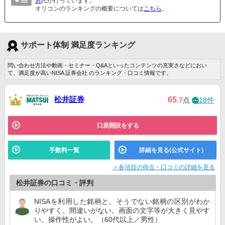
男
氏が行っています。
オリコンのランキングの概要については
こちら
。
サポート体制 満足度ランキング
問い合わせ方法や動画・セミナー・Q&Aといったコンテンツの充実さなどにおい
て、満足度が高いNISA 証券会社 のランキング・口コミ情報です。
松井証券
65
.7
点
18件
口座開設をする
手数料一覧
詳細を見る(公式サイト)
＞各項目の得点・口コミの詳細を見る
松井証券の口コミ・評判
NISAを利用した銘柄と、そうでない銘柄の区別がわか
りやすく、間違いがない。画面の文字等が大きく見やす
い。操作性がよい。（60代以上／男性）