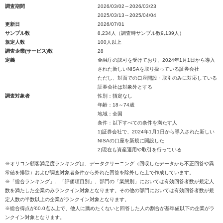
調査期間
2026/03/02～2026/03/23
2025/03/13～2025/04/04
更新日
2026/07/01
サンプル数
8,234人（調査時サンプル数9,139人）
規定人数
100人以上
調査企業(サービス)数
28
定義
金融庁の認可を受けており、2024年1月1日から導入
された新しいNISAを取り扱っている証券会社
ただし、対面での口座開設・取引のみに対応している
証券会社は対象外とする
調査対象者
性別：指定なし
年齢：18～74歳
地域：全国
条件：以下すべての条件を満たす人
1)証券会社で、2024年1月1日から導入された新しい
NISAの口座を新規に開設した
2)現在も資産運用や取引を行っている
※オリコン顧客満足度ランキングは、データクリーニング（回収したデータから不正回答や異
常値を排除）および調査対象者条件から外れた回答を除外した上で作成しています。
※「総合ランキング」、「評価項目別」、部門の「業態別」においては有効回答者数が規定人
数を満たした企業のみランクイン対象となります。その他の部門においては有効回答者数が規
定人数の半数以上の企業がランクイン対象となります。
※総合得点が60.0点以上で、他人に薦めたくないと回答した人の割合が基準値以下の企業がラ
ンクイン対象となります。