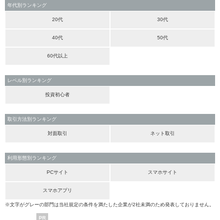
年代別ランキング
20代
30代
40代
50代
60代以上
レベル別ランキング
投資初心者
取引方法別ランキング
対面取引
ネット取引
利用形態別ランキング
PCサイト
スマホサイト
スマホアプリ
※文字がグレーの部門は当社規定の条件を満たした企業が2社未満のため発表しておりません。
PR