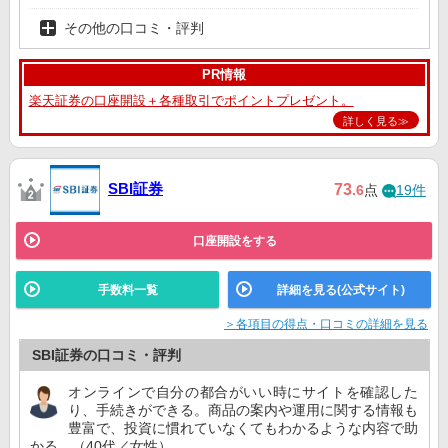
その他の口コミ・評判
PR情報
楽天証券の口座開設＋各種取引でポイントプレゼント。
詳しく見る≫
SBI証券
73
.6
点
19件
口座開設をする
手数料一覧
詳細を見る(公式サイト)
＞各項目の得点・口コミの詳細を見る
SBI証券の口コミ・評判
オンラインで自分の都合がいい時にサイトを確認した
り、手続きができる。商品の案内や運用に関する情報も
豊富で、投資に慣れていなくてもわかるような内容で助
かる。（40代／女性）