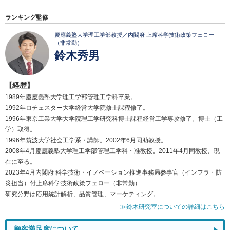
ランキング監修
慶應義塾大学理工学部教授／内閣府 上席科学技術政策フェロー
（非常勤）
鈴木秀男
【経歴】
1989年慶應義塾大学理工学部管理工学科卒業。
1992年ロチェスター大学経営大学院修士課程修了。
1996年東京工業大学大学院理工学研究科博士課程経営工学専攻修了。博士（工
学）取得。
1996年筑波大学社会工学系・講師。2002年6月同助教授。
2008年4月慶應義塾大学理工学部管理工学科・准教授。2011年4月同教授、現
在に至る。
2023年4月内閣府 科学技術・イノベーション推進事務局参事官（インフラ・防
災担当）付上席科学技術政策フェロー（非常勤）
研究分野は応用統計解析、品質管理、マーケティング。
≫鈴木研究室についての詳細はこちら
顧客満足度について