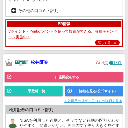
その他の口コミ・評判
PR情報
Vポイント・Pontaポイントを使って投資ができる。各種キャンペ
ーン実施中！
詳しく見る≫
松井証券
73
.4
点
18件
口座開設をする
手数料一覧
詳細を見る(公式サイト)
＞各項目の得点・口コミの詳細を見る
松井証券の口コミ・評判
NISAを利用した銘柄と、そうでない銘柄の区別がわか
りやすく、間違いがない。画面の文字等が大きく見やす