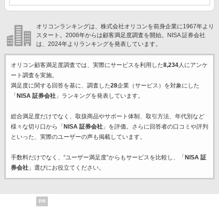
オリコンランキングは、株式会社オリコンを前身企業に1967年より
スタート。2006年からは顧客満足度調査を開始。NISA 証券会社
は、2024年よりランキングを発表しています。
オリコン顧客満足度調査では、実際にサービスを利用した
8,234
人にアンケ
ート調査を実施。
満足度に関する回答を基に、調査した
28
企業（サービス）を対象にした
「
NISA 証券会社
」ランキングを発表しています。
総合満足度だけでなく、取扱商品やサポート体制、取引方法、年代別など
様々な切り口から「
NISA 証券会社
」を評価。さらに回答者の口コミや評判
といった、実際のユーザーの声も掲載しています。
手数料だけでなく、“ユーザー満足度”からもサービスを比較し、「
NISA 証
券会社
」選びにお役立てください。
PR