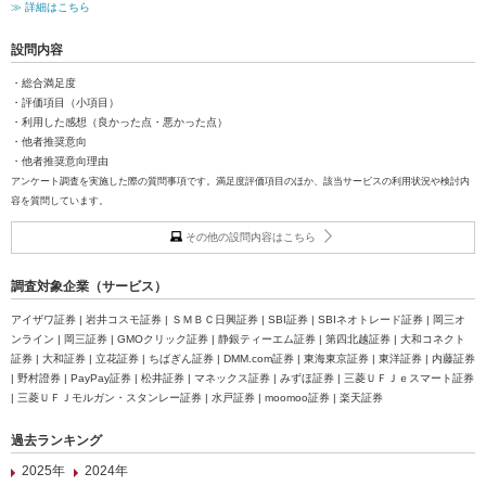
≫ 詳細はこちら
設問内容
・総合満足度
・評価項目（小項目）
・利用した感想（良かった点・悪かった点）
・他者推奨意向
・他者推奨意向理由
アンケート調査を実施した際の質問事項です。満足度評価項目のほか、該当サービスの利用状況や検討内
容を質問しています。
その他の設問内容はこちら
調査対象企業（サービス）
アイザワ証券 | 岩井コスモ証券 | ＳＭＢＣ日興証券 | SBI証券 | SBIネオトレード証券 | 岡三オ
ンライン | 岡三証券 | GMOクリック証券 | 静銀ティーエム証券 | 第四北越証券 | 大和コネクト
証券 | 大和証券 | 立花証券 | ちばぎん証券 | DMM.com証券 | 東海東京証券 | 東洋証券 | 内藤証券
| 野村證券 | PayPay証券 | 松井証券 | マネックス証券 | みずほ証券 | 三菱ＵＦＪｅスマート証券
| 三菱ＵＦＪモルガン・スタンレー証券 | 水戸証券 | moomoo証券 | 楽天証券
過去ランキング
2025年
2024年