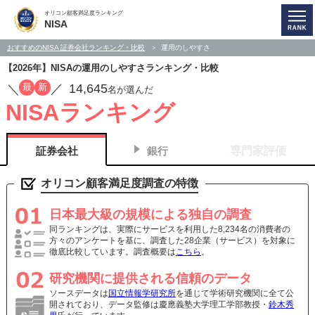
オリコン顧客満足度ランキング
NISA
おすすめのNISA 証券会社ランキング・比較
運用のしやすさ
【2026年】NISAの運用のしやすさランキング・比較
14,645
最
新
／
／
名が選んだ
NISAランキング
証券会社
銀行
専門家評価
オリコン顧客満足度調査の特徴
日本最大級の規模による独自の調査
同ランキングは、実際にサービスを利用した8,234名の消費者の
方々のアンケートを基に、調査した28企業（サービス）を対象に
徹底比較しています。調査概要は
こちら
。
研究機関に提供される信頼のデータ
ソースデータは
国立情報学研究所
を通じて学術研究機関に全て公
開されており、データ監修は慶應義塾大学理工学部教授・
鈴木秀