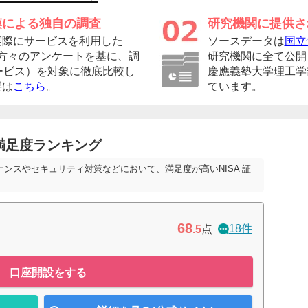
模による独自の調査
研究機関に提供さ
実際にサービスを利用した
ソースデータは
国立
者の方々のアンケートを基に、調
研究機関に全て公開
ービス）を対象に徹底比較し
慶應義塾大学理工学
要は
こちら
。
ています。
満足度ランキング
ナンスやセキュリティ対策などにおいて、満足度が高いNISA 証
68
18件
.5
点
口座開設をする