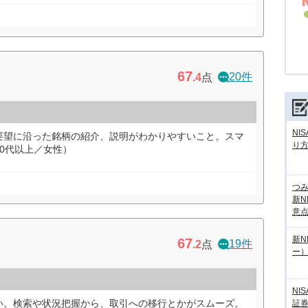
67
20件
.4
点
NI
要望に沿った銘柄の紹介、説明がわかりやすいこと。スマ
り
0代以上／女性）
つ
新N
意
新N
67
19件
.2
点
ー
NI
い。検索や状況把握から、取引への移行とかがスムーズ。
証