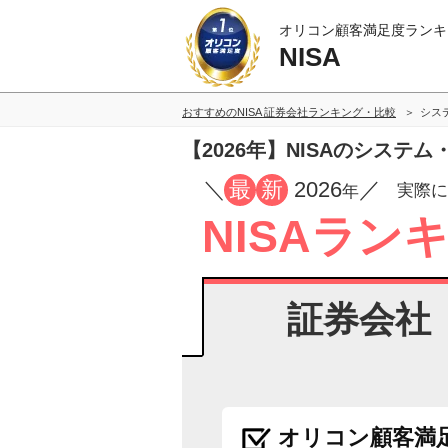
オリコン顧客満足度ランキ
NISA
おすすめのNISA 証券会社ランキング・比較
シス
【2026年】NISAのシス
／
最
新
2026
／
実際に
年
NISAラン
証券会社
オリコン顧客満