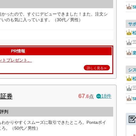
S
短かったので、すぐにデビューできました！また、注文シ
すいのも気に入っています。（30代／男性）
サ
PR情報
ントプレゼント。
詳しく見る≫
シ
67
ト証券
18件
.6
点
S
評判
わかりやすくスムーズに取引できたところ。Pontaポイ
ろ。（50代／男性）