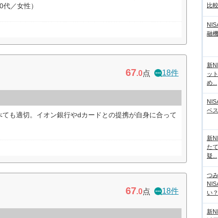
0代／女性）
比
NI
融
新N
67
18件
.0
点
ッ
め...
NI
ベ
べても適切。イオン銀行やdカードとの提携が自身に合って
新N
た
疑...
つ
NI
67
18件
.0
点
い？計
新N