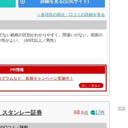
詳細を見る(公式サイト)
＞各項目の得点・口コミの詳細を見る
うでない銘柄の区別がわかりやすく、間違いがない。画面の
性がよい。（60代以上／男性）
PR情報
援プログラムなど、各種キャンペーン実施中！
詳しく見る≫
PR
68
・スタンレー証券
17件
.0
点
の口コミ・評判