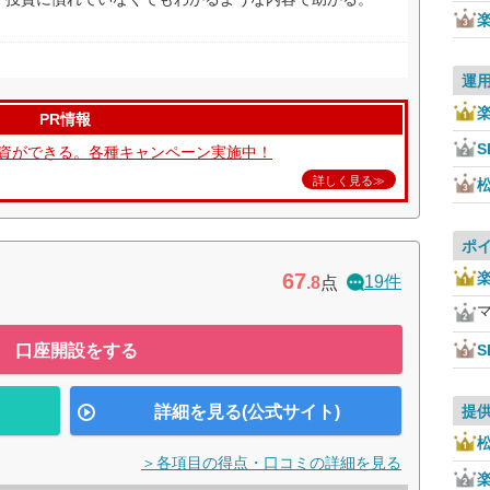
運
PR情報
S
て投資ができる。各種キャンペーン実施中！
詳しく見る≫
ポ
67
19件
.8
点
口座開設をする
S
詳細を見る(公式サイト)
提
＞各項目の得点・口コミの詳細を見る