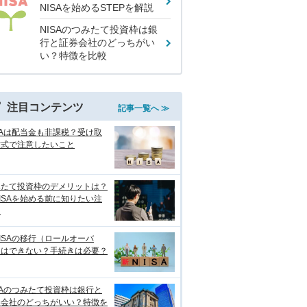
NISAを始めるSTEPを解説
NISAのつみたて投資枠は銀
行と証券会社のどっちがい
い？特徴を比較
注目コンテンツ
記事一覧へ ≫
SAは配当金も非課税？受け取
方式で注意したいこと
みたて投資枠のデメリットは？
ISAを始める前に知りたい注
点
ISAの移行（ロールオーバ
）はできない？手続きは必要？
SAのつみたて投資枠は銀行と
券会社のどっちがいい？特徴を