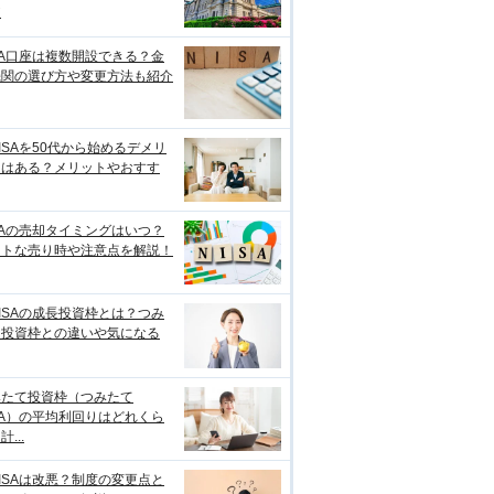
較
SA口座は複数開設できる？金
機関の選び方や変更方法も紹介
ISAを50代から始めるデメリ
トはある？メリットやおすす
SAの売却タイミングはいつ？
ストな売り時や注意点を解説！
ISAの成長投資枠とは？つみ
て投資枠との違いや気になる
みたて投資枠（つみたて
SA）の平均利回りはどれくら
...
ISAは改悪？制度の変更点と