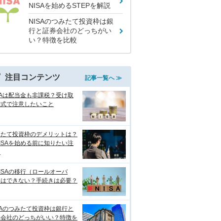
NISAを始めるSTEPを解説
NISAのつみたて投資枠は銀
行と証券会社のどっちがい
い？特徴を比較
注目コンテンツ
記事一覧へ ≫
SAは配当金も非課税？受け取
方式で注意したいこと
みたて投資枠のデメリットは？
ISAを始める前に知りたい注
点
ISAの移行（ロールオーバ
）はできない？手続きは必要？
SAのつみたて投資枠は銀行と
券会社のどっちがいい？特徴を