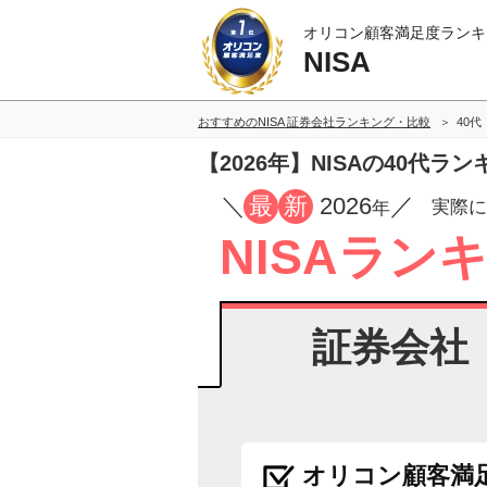
オリコン顧客満足度ランキ
NISA
おすすめのNISA 証券会社ランキング・比較
40代
【2026年】NISAの40代ラ
／
最
新
2026
／
実際に
年
NISAラン
証券会社
オリコン顧客満