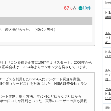
比
67
19件
.0
点
NI
融
、選択肢があった。（40代／男性）
新N
ッ
め...
NI
ベ
オリコンを前身企業に1967年よりスタート。2006年から
A 証券会社は、2024年よりランキングを発表しています。
新N
た
サービスを利用した
8,234
人にアンケート調査を実施。
疑...
28
企業（サービス）を対象にした「
NISA 証券会社
」ラン
つ
NI
ポート体制、取引方法、年代別など様々な切り口から
い？計
答者の口コミや評判といった、実際のユーザーの声も掲載
新N