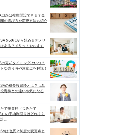
較
SA口座は複数開設できる？金
機関の選び方や変更方法も紹介
ISAを50代から始めるデメリ
トはある？メリットやおすす
SAの売却タイミングはいつ？
ストな売り時や注意点を解説！
ISAの成長投資枠とは？つみ
て投資枠との違いや気になる
みたて投資枠（つみたて
SA）の平均利回りはどれくら
...
ISAは改悪？制度の変更点と