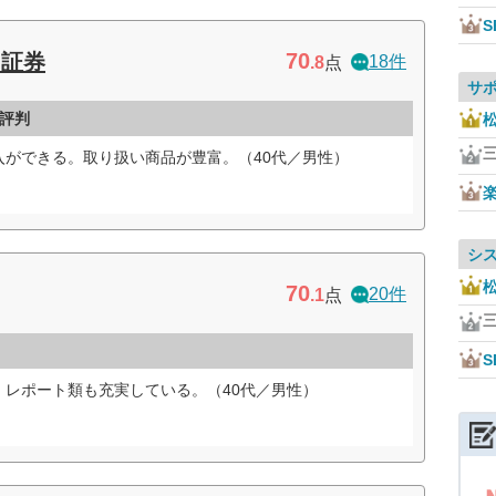
S
70
ト証券
18件
.8
点
サ
評判
入ができる。取り扱い商品が豊富。（40代／男性）
シ
70
20件
.1
点
S
、レポート類も充実している。（40代／男性）