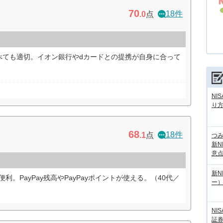
70
18件
.0
点
べても適切。イオン銀行やdカードとの提携が自身に合って
NI
り
68
18件
.1
点
つ
新N
意
新N
便利。PayPay残高やPayPayポイントが使える。（40代／
ー
NI
証