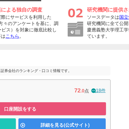
模による独自の調査
研究機関に提供さ
実際にサービスを利用した
ソースデータは
国立
者の方々のアンケートを基に、調
研究機関に全て公開
ービス）を対象に徹底比較し
慶應義塾大学理工学
要は
こちら
。
ています。
A 証券会社のランキング・口コミ情報です。
72
18件
.0
点
口座開設をする
詳細を見る(公式サイト)