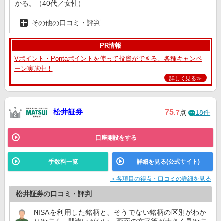
かる。（40代／女性）
その他の口コミ・評判
PR情報
Vポイント・Pontaポイントを使って投資ができる。各種キャンペ
ーン実施中！
詳しく見る≫
松井証券
75
.7
点
18件
口座開設をする
手数料一覧
詳細を見る(公式サイト)
＞各項目の得点・口コミの詳細を見る
松井証券の口コミ・評判
NISAを利用した銘柄と、そうでない銘柄の区別がわか
りやすく、間違いがない。画面の文字等が大きく見やす