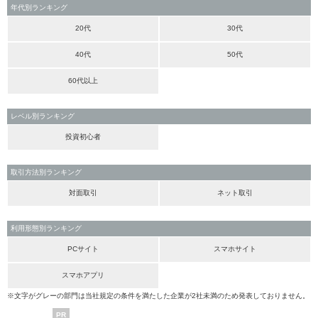
年代別ランキング
20代
30代
40代
50代
60代以上
レベル別ランキング
投資初心者
取引方法別ランキング
対面取引
ネット取引
利用形態別ランキング
PCサイト
スマホサイト
スマホアプリ
※文字がグレーの部門は当社規定の条件を満たした企業が2社未満のため発表しておりません。
PR