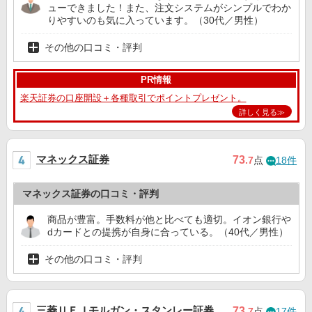
ューできました！また、注文システムがシンプルでわか
りやすいのも気に入っています。（30代／男性）
その他の口コミ・評判
PR情報
楽天証券の口座開設＋各種取引でポイントプレゼント。
詳しく見る≫
マネックス証券
73
.7
点
18件
マネックス証券の口コミ・評判
商品が豊富。手数料が他と比べても適切。イオン銀行や
dカードとの提携が自身に合っている。（40代／男性）
その他の口コミ・評判
三菱ＵＦＪモルガン・スタンレー証券
73
.7
点
17件