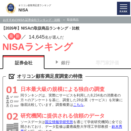
オリコン顧客満足度ランキング
NISA
おすすめのNISA 証券会社ランキング・比較
取扱商品
【2026年】NISAの取扱商品ランキング・比較
14,645
最
新
／
／
名が選んだ
NISAランキング
証券会社
銀行
専門家評価
オリコン顧客満足度調査の特徴
日本最大級の規模による独自の調査
同ランキングは、実際にサービスを利用した8,234名の消費者の
方々のアンケートを基に、調査した28企業（サービス）を対象に
徹底比較しています。調査概要は
こちら
。
研究機関に提供される信頼のデータ
ソースデータは
国立情報学研究所
を通じて学術研究機関に全て公
開されており、データ監修は慶應義塾大学理工学部教授・
鈴木秀