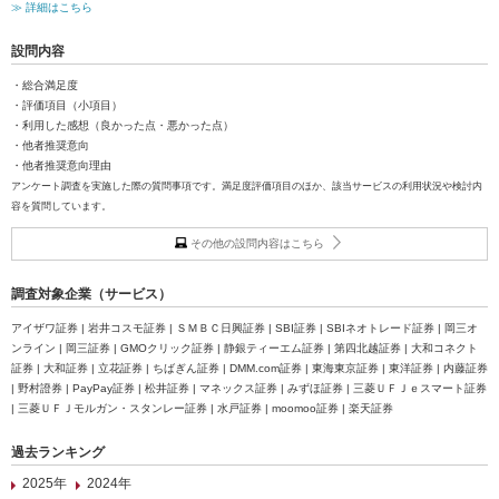
≫ 詳細はこちら
設問内容
・総合満足度
・評価項目（小項目）
・利用した感想（良かった点・悪かった点）
・他者推奨意向
・他者推奨意向理由
アンケート調査を実施した際の質問事項です。満足度評価項目のほか、該当サービスの利用状況や検討内
容を質問しています。
その他の設問内容はこちら
調査対象企業（サービス）
アイザワ証券 | 岩井コスモ証券 | ＳＭＢＣ日興証券 | SBI証券 | SBIネオトレード証券 | 岡三オ
ンライン | 岡三証券 | GMOクリック証券 | 静銀ティーエム証券 | 第四北越証券 | 大和コネクト
証券 | 大和証券 | 立花証券 | ちばぎん証券 | DMM.com証券 | 東海東京証券 | 東洋証券 | 内藤証券
| 野村證券 | PayPay証券 | 松井証券 | マネックス証券 | みずほ証券 | 三菱ＵＦＪｅスマート証券
| 三菱ＵＦＪモルガン・スタンレー証券 | 水戸証券 | moomoo証券 | 楽天証券
過去ランキング
2025年
2024年