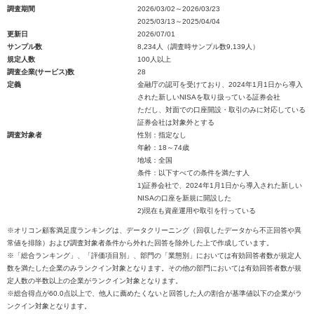
調査期間
2026/03/02～2026/03/23
2025/03/13～2025/04/04
更新日
2026/07/01
サンプル数
8,234人（調査時サンプル数9,139人）
規定人数
100人以上
調査企業(サービス)数
28
定義
金融庁の認可を受けており、2024年1月1日から導入
された新しいNISAを取り扱っている証券会社
ただし、対面での口座開設・取引のみに対応している
証券会社は対象外とする
調査対象者
性別：指定なし
年齢：18～74歳
地域：全国
条件：以下すべての条件を満たす人
1)証券会社で、2024年1月1日から導入された新しい
NISAの口座を新規に開設した
2)現在も資産運用や取引を行っている
※オリコン顧客満足度ランキングは、データクリーニング（回収したデータから不正回答や異
常値を排除）および調査対象者条件から外れた回答を除外した上で作成しています。
※「総合ランキング」、「評価項目別」、部門の「業態別」においては有効回答者数が規定人
数を満たした企業のみランクイン対象となります。その他の部門においては有効回答者数が規
定人数の半数以上の企業がランクイン対象となります。
※総合得点が60.0点以上で、他人に薦めたくないと回答した人の割合が基準値以下の企業がラ
ンクイン対象となります。