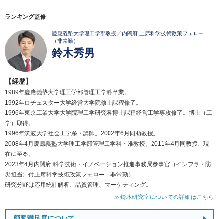
ランキング監修
慶應義塾大学理工学部教授／内閣府 上席科学技術政策フェロー
（非常勤）
鈴木秀男
【経歴】
1989年慶應義塾大学理工学部管理工学科卒業。
1992年ロチェスター大学経営大学院修士課程修了。
1996年東京工業大学大学院理工学研究科博士課程経営工学専攻修了。博士（工
学）取得。
1996年筑波大学社会工学系・講師。2002年6月同助教授。
2008年4月慶應義塾大学理工学部管理工学科・准教授。2011年4月同教授、現
在に至る。
2023年4月内閣府 科学技術・イノベーション推進事務局参事官（インフラ・防
災担当）付上席科学技術政策フェロー（非常勤）
研究分野は応用統計解析、品質管理、マーケティング。
≫鈴木研究室についての詳細はこちら
顧客満足度について