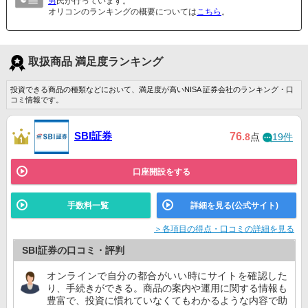
男
氏が行っています。
オリコンのランキングの概要については
こちら
。
取扱商品 満足度ランキング
投資できる商品の種類などにおいて、満足度が高いNISA 証券会社のランキング・口
コミ情報です。
SBI証券
76
.8
点
19件
口座開設をする
手数料一覧
詳細を見る(公式サイト)
＞各項目の得点・口コミの詳細を見る
SBI証券の口コミ・評判
オンラインで自分の都合がいい時にサイトを確認した
り、手続きができる。商品の案内や運用に関する情報も
豊富で、投資に慣れていなくてもわかるような内容で助