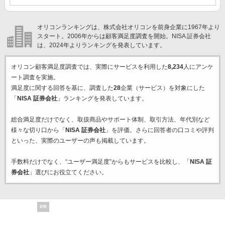
オリコンランキングは、株式会社オリコンを前身企業に1967年より
スタート。2006年からは顧客満足度調査を開始。NISA 証券会社
は、2024年よりランキングを発表しています。
オリコン顧客満足度調査では、実際にサービスを利用した
8,234
人にアンケ
ート調査を実施。
満足度に関する回答を基に、調査した
28
企業（サービス）を対象にした
「
NISA 証券会社
」ランキングを発表しています。
総合満足度だけでなく、取扱商品やサポート体制、取引方法、年代別など
様々な切り口から「
NISA 証券会社
」を評価。さらに回答者の口コミや評判
といった、実際のユーザーの声も掲載しています。
手数料だけでなく、“ユーザー満足度”からもサービスを比較し、「
NISA 証
券会社
」選びにお役立てください。
PR