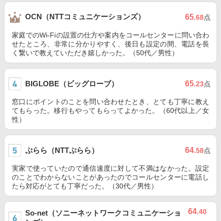
OCN（NTTコミュニケーションズ）
65
.68
点
家庭でのWi-Fiの設置の仕方や案内をコールセンターに問い合わ
せたところ、非常に分かりやすく、後日も設定の間、電話を長
く繋いで教えていただき嬉しかった。（50代／男性）
BIGLOBE（ビッグローブ）
65
.23
点
窓口にポイントのことを問い合わせたとき、とても丁寧に教え
てもらった。移行もやってもらってよかった。（60代以上／女
性）
ぷらら（NTTぷらら）
64
.58
点
実家で使っていたので通信速度に対して不満はなかった。設定
のことでわからないことがあったのでコールセンターに電話し
たら対応がとても丁寧だった。（30代／男性）
64
.40
So-net（ソニーネットワークコミュニケーショ