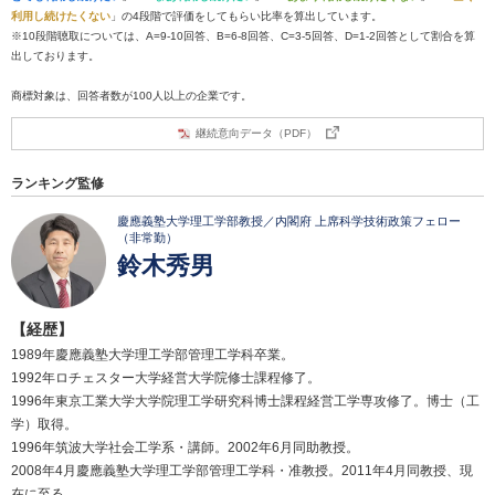
利用し続けたくない
」の4段階で評価をしてもらい比率を算出しています。
※10段階聴取については、A=9-10回答、B=6-8回答、C=3-5回答、D=1-2回答として割合を算
出しております。
商標対象は、回答者数が100人以上の企業です。
継続意向データ（PDF）
ランキング監修
慶應義塾大学理工学部教授／内閣府 上席科学技術政策フェロー
（非常勤）
鈴木秀男
【経歴】
1989年慶應義塾大学理工学部管理工学科卒業。
1992年ロチェスター大学経営大学院修士課程修了。
1996年東京工業大学大学院理工学研究科博士課程経営工学専攻修了。博士（工
学）取得。
1996年筑波大学社会工学系・講師。2002年6月同助教授。
2008年4月慶應義塾大学理工学部管理工学科・准教授。2011年4月同教授、現
在に至る。