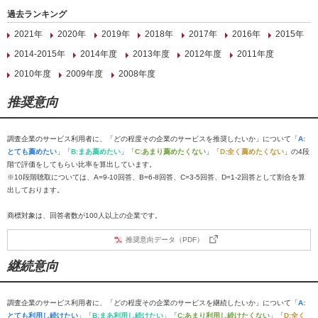
過去ランキング
2021年
2020年
2019年
2018年
2017年
2016年
2015年
2014-2015年
2014年度
2013年度
2012年度
2011年度
2010年度
2009年度
2008年度
推奨意向
調査企業のサービス利用者に、「どの程度その企業のサービスを推奨したいか」について「
A:
とても薦めたい
」「
B:まあ薦めたい
」「
C:あまり薦めたくない
」「
D:全く薦めたくない
」の4段
階で評価をしてもらい比率を算出しています。
※10段階聴取については、A=9-10回答、B=6-8回答、C=3-5回答、D=1-2回答として割合を算
出しております。
商標対象は、回答者数が100人以上の企業です。
推奨意向データ（PDF）
継続意向
調査企業のサービス利用者に、「どの程度その企業のサービスを継続したいか」について「
A:
とても利用し続けたい
」「
B:まあ利用し続けたい
」「
C:あまり利用し続けたくない
」「
D:全く