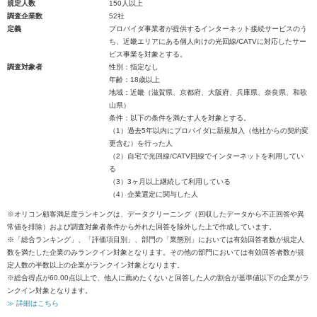
規定人数
150人以上
調査企業数
52社
定義
プロバイダ事業者が提供するインターネット接続サービスのう
ち、近畿エリアにある個人向けの光回線/CATVに対応したサー
ビス事業を対象とする。
調査対象者
性別：指定なし
年齢：18歳以上
地域：近畿（滋賀県、京都府、大阪府、兵庫県、奈良県、和歌
山県）
条件：以下の条件を満たす人を対象とする。
（1）過去5年以内にプロバイダに新規加入（他社からの契約変
更含む）を行った人
（2）自宅で光回線/CATV回線でインターネットを利用してい
る
（3）3ヶ月以上継続して利用している
（4）企業選定に関与した人
※オリコン顧客満足度ランキングは、データクリーニング（回収したデータから不正回答や異
常値を排除）および調査対象者条件から外れた回答を除外した上で作成しています。
※「総合ランキング」、「評価項目別」、部門の「業態別」においては有効回答者数が規定人
数を満たした企業のみランクイン対象となります。その他の部門においては有効回答者数が規
定人数の半数以上の企業がランクイン対象となります。
※総合得点が60.00点以上で、他人に薦めたくないと回答した人の割合が基準値以下の企業がラ
ンクイン対象となります。
≫ 詳細はこちら