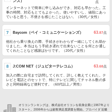
ンズ）
点
インターネットで簡単に申し込みができ、対応も早かった。工
事の時間、対応もとてもよかった。使いやすいし、値段にあっ
ていると思う。不便さを感じたことはない。（30代／女性）
Baycom（ベイ・コミュニケーションズ）
63
.87
点
他社から乗り換えの際、手続きがわからず一緒にしてくれ助か
りました。本当はもう手続き遅れで出来ないことを何とか通し
てくれたことなど感謝ばかりです。（20代／女性）
J:COM NET（ジュピターテレコム）
63
.68
点
加入の際に自宅まで訪問してくれて、詳しく教えてくれた。テ
レビと電話とのセットで、特にテレビに関してチャネル数の多
さと同時録画など便利です。（60代以上／男性）
オリコンランキングは、株式会社オリコンを前身企業に1967年より
スタート。2006年からは顧客満足度調査を開始。プロバイダ 近畿