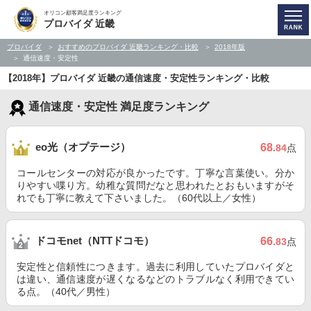
オリコン顧客満足度ランキング
プロバイダ 近畿
プロバイダ
おすすめのプロバイダ 近畿ランキング・比較
2018年版
通信速度・安定性
【2018年】プロバイダ 近畿の通信速度・安定性ランキング・比較
通信速度・安定性 満足度ランキング
eo光（オプテージ）
68
.84
点
コールセンターの対応が良かったです。丁寧な言葉使い。分か
りやすい喋り方。幼稚な質問だなと思われたとおもいますがそ
れでも丁寧に教えて下さいました。（60代以上／女性）
ドコモnet（NTTドコモ）
66
.83
点
安定性と信頼性につきます。過去に利用していたプロバイダと
は違い、通信速度が遅くなるなどのトラブルなく利用できてい
る点。（40代／男性）