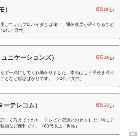
65
コモ）
.80
点
利用していたプロバイダとは違い、通信速度が遅くなるなど
40代／男性）
65
コミュニケーションズ）
.49
点
からず一緒にしてくれ助かりました。本当はもう手続き遅れ
ことなど感謝ばかりです。（20代／女性）
65
ピターテレコム）
.22
点
、詳しく教えてくれた。テレビと電話とのセットで、特にテ
録画など便利です。（60代以上／男性）
PR