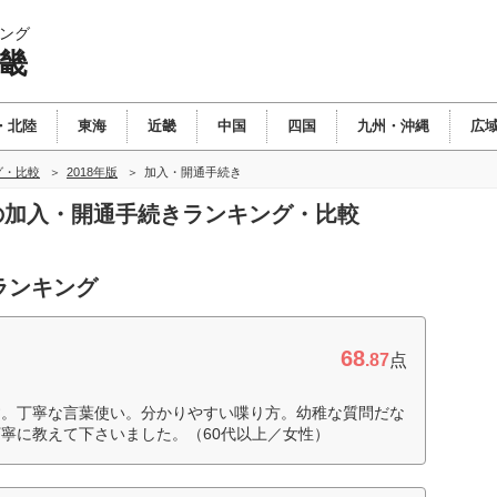
ング
近畿
・北陸
東海
近畿
中国
四国
九州・沖縄
広
グ・比較
2018年版
加入・開通手続き
畿の加入・開通手続きランキング・比較
ランキング
68
.87
点
す。丁寧な言葉使い。分かりやすい喋り方。幼稚な質問だな
寧に教えて下さいました。（60代以上／女性）