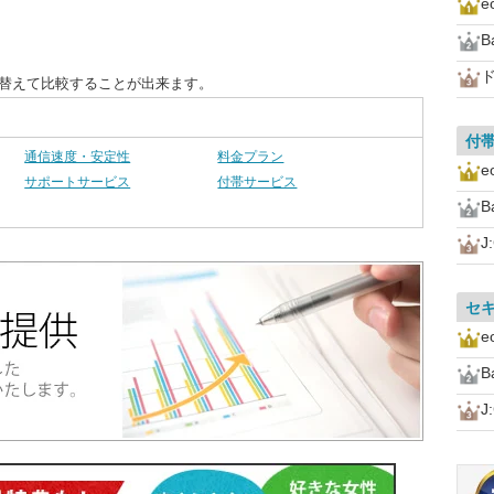
ド
び替えて比較することが出来ます。
付
通信速度・安定性
料金プラン
サポートサービス
付帯サービス
J
セ
J