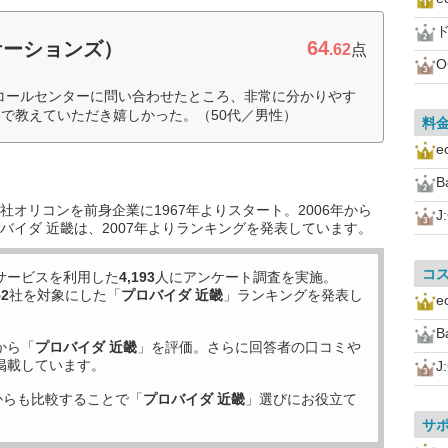
ド
64
ケーションズ）
.62
点
内をコールセンターに問い合わせたところ、非常に分かりやす
で教えていただき嬉しかった。（50代／男性）
料
オリコンを前身企業に1967年よりスタート。2006年から
J
バイダ 近畿は、2007年よりランキングを発表しています。
コ
サービスを利用した
4,193
人にアンケート調査を実施。
52
社を対象にした「
プロバイダ 近畿
」ランキングを発表し
から「
プロバイダ 近畿
」を評価。さらに回答者の口コミや
掲載しています。
J
からも比較することで「
プロバイダ 近畿
」選びにお役立て
サ