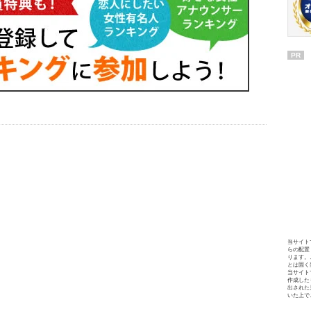
PR
当サイト
らの配置
ります。
とは固く
当サイト
作成した
出された
いた上で