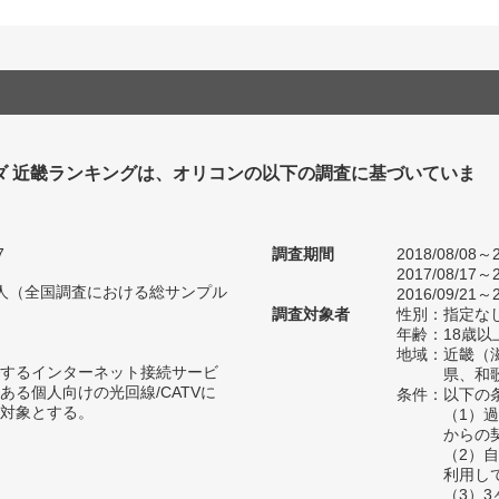
ダ 近畿ランキングは、オリコンの以下の調査に基づいていま
7
調査期間
2018/08/08～2
2017/08/17～2
93人（全国調査における総サンプル
2016/09/21～2
調査対象者
性別：指定な
年齢：18歳以
地域：近畿（
するインターネット接続サービ
県、和
ある個人向けの光回線/CATVに
条件：以下の
対象とする。
（1）
からの
（2）
利用し
（3）