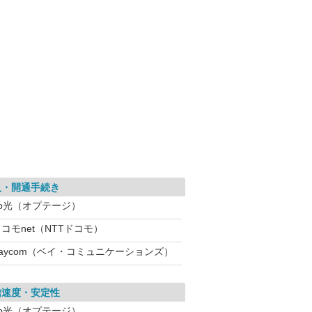
入・開通手続き
eo光（オプテージ）
コモnet（NTTドコモ）
Baycom（ベイ・コミュニケーションズ）
信速度・安定性
eo光（オプテージ）