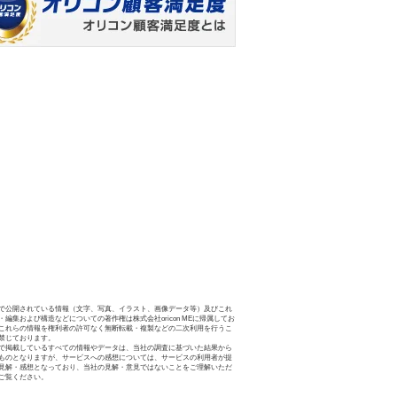
で公開されている情報（文字、写真、イラスト、画像データ等）及びこれ
・編集および構造などについての著作権は株式会社oricon MEに帰属してお
これらの情報を権利者の許可なく無断転載・複製などの二次利用を行うこ
禁じております。
で掲載しているすべての情報やデータは、当社の調査に基づいた結果から
ものとなりますが、サービスへの感想については、サービスの利用者が提
見解・感想となっており、当社の見解・意見ではないことをご理解いただ
ご覧ください。