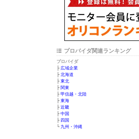
プロバイダ関連ランキング
プロバイダ
広域企業
北海道
東北
関東
甲信越・北陸
東海
近畿
中国
四国
九州・沖縄