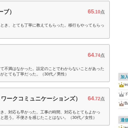
65
ローブ）
.10
点
たとき、とても丁寧に教えてもらった。移行もやってもらっ
64
.74
点
して不満はなかった。設定のことでわからないことがあった
がとても丁寧だった。（30代／男性）
加
ド
64
ットワークコミュニケーションズ）
.72
点
でき、対応も早かった。工事の時間、対応もとてもよかっ
と思う。不便さを感じたことはない。（30代／女性）
通