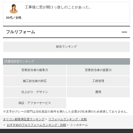
工事後に窓が開けっ放しのことがあった。
30代／女性
フルリフォーム
総合ランキング
評価項目別ランキング
営業担当者の接客力
営業担当者の提案力
施工担当者の対応
工程管理
仕上がり・デザイン
費用
保証・アフターサービス
※文字がグレーの部門は当社規定の条件を満たした企業が2社未満のため発表しておりません。
オリコン顧客満足度ランキング
リフォームランキング・比較
おすすめのフルリフォームランキング・比較
ニッカホーム