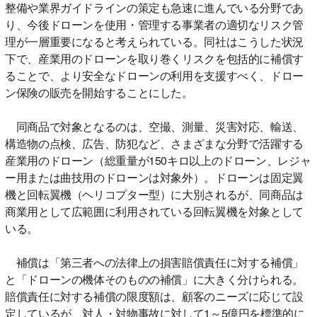
整備や業界ガイドラインの策定も急速に進んでいる分野であ
り、今後ドローンを使用・管理する事業者の適切なリスク管
理が一層重要になると考えられている。同社はこうした状況
下で、産業用のドローンを取り巻くリスクを包括的に補償す
ることで、より安全なドローンの利用を支援すべく、ドロー
ン保険の販売を開始することにした。
同商品で対象となるのは、空撮、測量、災害対応、輸送、
構造物の点検、広告、防犯など、さまざまな分野で活躍する
産業用のドローン（総重量が150キロ以上のドローン、レジャ
ー用または曲技用のドローンは対象外）。ドローンは固定翼
機と回転翼機（ヘリコプター型）に大別されるが、同商品は
商業用として広範囲に利用されている回転翼機を対象として
いる。
補償は「第三者への法律上の損害賠償責任に対する補償」
と「ドローンの機体そのものの補償」に大きく分けられる。
賠償責任に対する補償の限度額は、顧客のニーズに応じて設
定しているが、対人・対物事故に対して1～5億円を標準的に