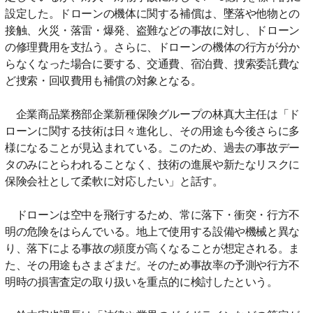
設定した。ドローンの機体に関する補償は、墜落や他物との
接触、火災・落雷・爆発、盗難などの事故に対し、ドローン
の修理費用を支払う。さらに、ドローンの機体の行方が分か
らなくなった場合に要する、交通費、宿泊費、捜索委託費な
ど捜索・回収費用も補償の対象となる。
企業商品業務部企業新種保険グループの林真大主任は「ド
ローンに関する技術は日々進化し、その用途も今後さらに多
様になることが見込まれている。このため、過去の事故デー
タのみにとらわれることなく、技術の進展や新たなリスクに
保険会社として柔軟に対応したい」と話す。
ドローンは空中を飛行するため、常に落下・衝突・行方不
明の危険をはらんでいる。地上で使用する設備や機械と異な
り、落下による事故の頻度が高くなることが想定される。ま
た、その用途もさまざまだ。そのため事故率の予測や行方不
明時の損害査定の取り扱いを重点的に検討したという。