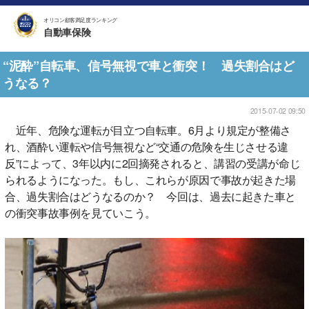
オリコン顧客満足度ランキング
自動車保険
“泥酔”自転車、信号無視で車と衝突！ 過失割合はど
うなる？
2015-07-02 09:50
近年、危険な運転が目立つ自転車。6月より規定が整備さ
れ、酒酔い運転や信号無視など“交通の危険を生じさせる違
反”によって、3年以内に2回摘発されると、講習の受講が命じ
られるようになった。もし、これらが原因で事故が起きた場
合、過失割合はどうなるのか？ 今回は、過去に起きた車と
の衝突事故事例を見ていこう。