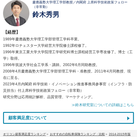
慶應義塾大学理工学部教授／内閣府 上席科学技術政策フェロー
（非常勤）
鈴木秀男
【経歴】
1989年慶應義塾大学理工学部管理工学科卒業。
1992年ロチェスター大学経営大学院修士課程修了。
1996年東京工業大学大学院理工学研究科博士課程経営工学専攻修了。博士（工
学）取得。
1996年筑波大学社会工学系・講師。2002年6月同助教授。
2008年4月慶應義塾大学理工学部管理工学科・准教授。2011年4月同教授、現
在に至る。
2023年4月内閣府 科学技術・イノベーション推進事務局参事官（インフラ・防
災担当）付上席科学技術政策フェロー（非常勤）
研究分野は応用統計解析、品質管理、マーケティング。
≫鈴木研究室についての詳細はこちら
顧客満足度について
オリコン顧客満足度ランキング
おすすめの自転車保険ランキング・比較
2014-2015年版