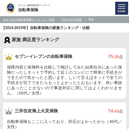
オリコン顧客満足度ランキング
自転車保険
おすすめの自転車保険ランキング・比較
2014-2015年版
家族
【2014-2015年】自転車保険の家族ランキング・比較
家族 満足度ランキング
セブン-イレブンの自転車保険
75
.28
点
保障内容と保険料を比較して検討してみた結果自分にあった保
険だったしネットで予約して近くのコンビにで簡単に手続きが
できたので良かったと思います。しいて言えばネットで全ての
手続きが完了できたらもっとよかったとおもいます。幸い事故
にあったことがないので事故対応に関してはよくわかりませ
ん。（50代／女性）
三井住友海上火災保険
74
.43
点
自動車保険もここに入っており、対応がよかったから（40代／
女性）