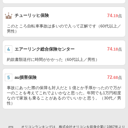
チューリッヒ保険
74
.19
点
このところ自転車事故は多いので入って正解です（60代以上／
男性）
エアーリンク総合保険センター
74
.18
点
約款書類送付に時間がかかった（60代以上／男性）
au損害保険
72
.68
点
事故にあった際の保障も対人だと１億とか手厚かったので万が
一のことを考えてこれでよいかなと思った。年間でも1万円程度
なので家族も乗ることがあるのでいいかと思う。（30代／男
性）
オリコンランキングは、株式会社オリコンを前身企業に1967年より