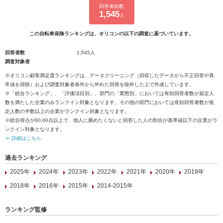
回答者総数
1,545
人
この自転車保険ランキングは、オリコンの以下の調査に基づいています。
回答者数
1,545人
調査対象者
※オリコン顧客満足度ランキングは、データクリーニング（回収したデータから不正回答や異
常値を排除）および調査対象者条件から外れた回答を除外した上で作成しています。
※「総合ランキング」、「評価項目別」、部門の「業態別」においては有効回答者数が規定人
数を満たした企業のみランクイン対象となります。その他の部門においては有効回答者数が規
定人数の半数以上の企業がランクイン対象となります。
※総合得点が60.00点以上で、他人に薦めたくないと回答した人の割合が基準値以下の企業がラ
ンクイン対象となります。
≫ 詳細はこちら
過去ランキング
2025年
2024年
2023年
2022年
2021年
2020年
2019年
2018年
2016年
2015年
2014-2015年
ランキング監修