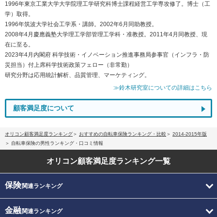
1996年東京工業大学大学院理工学研究科博士課程経営工学専攻修了。博士（工
学）取得。
1996年筑波大学社会工学系・講師。2002年6月同助教授。
2008年4月慶應義塾大学理工学部管理工学科・准教授。2011年4月同教授、現
在に至る。
2023年4月内閣府 科学技術・イノベーション推進事務局参事官（インフラ・防
災担当）付上席科学技術政策フェロー（非常勤）
研究分野は応用統計解析、品質管理、マーケティング。
≫鈴木研究室についての詳細はこちら
顧客満足度について
オリコン顧客満足度ランキング
おすすめの自転車保険ランキング・比較
2014-2015年版
自転車保険の男性ランキング・口コミ情報
オリコン顧客満足度
ランキング一覧
保険
関連ランキング
金融
関連ランキング