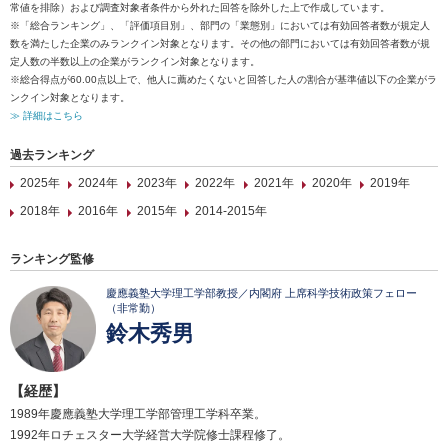
常値を排除）および調査対象者条件から外れた回答を除外した上で作成しています。
※「総合ランキング」、「評価項目別」、部門の「業態別」においては有効回答者数が規定人
数を満たした企業のみランクイン対象となります。その他の部門においては有効回答者数が規
定人数の半数以上の企業がランクイン対象となります。
※総合得点が60.00点以上で、他人に薦めたくないと回答した人の割合が基準値以下の企業がラ
ンクイン対象となります。
≫ 詳細はこちら
過去ランキング
2025年
2024年
2023年
2022年
2021年
2020年
2019年
2018年
2016年
2015年
2014-2015年
ランキング監修
慶應義塾大学理工学部教授／内閣府 上席科学技術政策フェロー
（非常勤）
鈴木秀男
【経歴】
1989年慶應義塾大学理工学部管理工学科卒業。
1992年ロチェスター大学経営大学院修士課程修了。