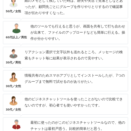
紙のメモとして残していた時は、紛失や失念で見落としなどあ
ったが、顧問先ごとにグループを作りやりとりするので確認事
50代／女性
項が伝わりやすくなった。
他のツールでも行えると思うが、画面を共有して打ち合わせ
が出来て、ファイルのアップロードなども簡単に行える。操
60代以上／男性
作が分かりやすい。
リアクション選択で文字以外も送れるところ。メッセージの検
索もチャット毎に結果が表示されるので見やすい。
30代／男性
情報共有のためスマホアプリとしてインストールしたが、7つの
グループまで無料で試せるのがありがたい。
30代／女性
他のビジネスチャットツールを使ったことがないので比較でき
ないのですが、初心者でも使いやすかったです。
30代／女性
最初に使ったのがこのビジネスチャットツールなので、他の
チャットは最初戸惑う。比較的簡単だと思う。