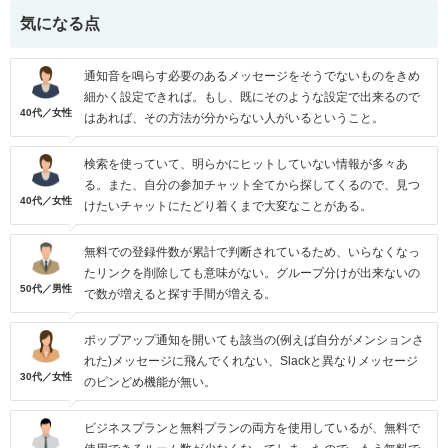
気になる点
通知音を鳴らす必要のあるメッセージをそうでないものをきめ
細かく設定できれば。もし、既にそのような設定で出来るので
40代／女性
はあれば、その方法が分からない人がいるということ。
検索を使っていて、明らかにヒットしていない情報が多々あ
る。また、自分の参加チャット全てから探してくるので、見つ
40代／女性
けたいチャットにたどり着くまで大変なことがある。
無料での登録件数が累計で判断されているため、いらなくなっ
たリンクを削除しても意味がない。グループ分けが出来ないの
50代／男性
で数が増えると探す手間が増える。
ポップアップ通知を開いても該当の(例えば自分がメンションさ
れた)メッセージに飛んでくれない、Slackと異なりメッセージ
30代／女性
のピンどめ機能が無い。
ビジネスプランと無料プランの両方を使用しているが、無料で