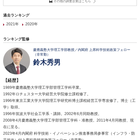
その他の調査企業はこちら
過去ランキング
2021年
2020年
ランキング監修
慶應義塾大学理工学部教授／内閣府 上席科学技術政策フェロー
（非常勤）
鈴木秀男
【経歴】
1989年慶應義塾大学理工学部管理工学科卒業。
1992年ロチェスター大学経営大学院修士課程修了。
1996年東京工業大学大学院理工学研究科博士課程経営工学専攻修了。博士（工
学）取得。
1996年筑波大学社会工学系・講師。2002年6月同助教授。
2008年4月慶應義塾大学理工学部管理工学科・准教授。2011年4月同教授、現
在に至る。
2023年4月内閣府 科学技術・イノベーション推進事務局参事官（インフラ・防
災担当）付上席科学技術政策フェロー（非常勤）