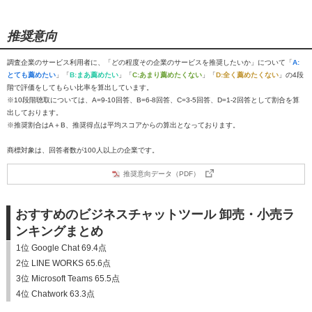
推奨意向
調査企業のサービス利用者に、「どの程度その企業のサービスを推奨したいか」について「
A:
とても薦めたい
」「
B:まあ薦めたい
」「
C:あまり薦めたくない
」「
D:全く薦めたくない
」の4段
階で評価をしてもらい比率を算出しています。
※10段階聴取については、A=9-10回答、B=6-8回答、C=3-5回答、D=1-2回答として割合を算
出しております。
※推奨割合はA＋B、推奨得点は平均スコアからの算出となっております。
商標対象は、回答者数が100人以上の企業です。
推奨意向データ（PDF）
おすすめのビジネスチャットツール 卸売・小売ラ
ンキングまとめ
1位 Google Chat 69.4点
2位 LINE WORKS 65.6点
3位 Microsoft Teams 65.5点
4位 Chatwork 63.3点