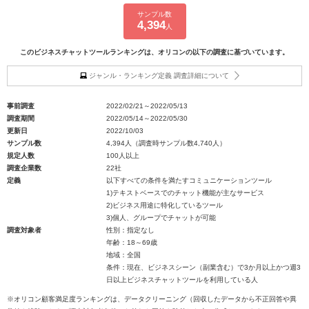
サンプル数
4,394
人
このビジネスチャットツールランキングは、オリコンの以下の調査に基づいています。
ジャンル・ランキング定義 調査詳細について
事前調査
2022/02/21～2022/05/13
調査期間
2022/05/14～2022/05/30
更新日
2022/10/03
サンプル数
4,394人（調査時サンプル数4,740人）
規定人数
100人以上
調査企業数
22社
定義
以下すべての条件を満たすコミュニケーションツール
1)テキストベースでのチャット機能が主なサービス
2)ビジネス用途に特化しているツール
3)個人、グループでチャットが可能
調査対象者
性別：指定なし
年齢：18～69歳
地域：全国
条件：現在、ビジネスシーン（副業含む）で3か月以上かつ週3
日以上ビジネスチャットツールを利用している人
※オリコン顧客満足度ランキングは、データクリーニング（回収したデータから不正回答や異