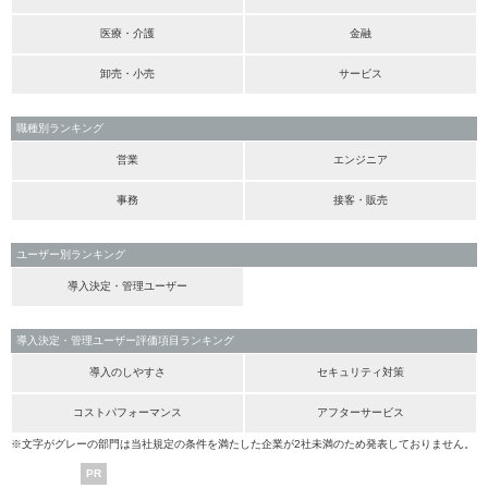
医療・介護
金融
卸売・小売
サービス
職種別ランキング
営業
エンジニア
事務
接客・販売
ユーザー別ランキング
導入決定・管理ユーザー
導入決定・管理ユーザー評価項目ランキング
導入のしやすさ
セキュリティ対策
コストパフォーマンス
アフターサービス
※文字がグレーの部門は当社規定の条件を満たした企業が2社未満のため発表しておりません。
PR