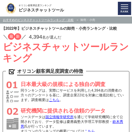
オリコン顧客満足度ランキング
ビジネスチャットツール
おすすめのビジネスチャットツールランキング・比較
卸売・小売
【2022年】ビジネスチャットツールの卸売・小売ランキング・比較
／
／
4,394
最
新
名が選んだ
ビジネスチャットツールラン
キング
オリコン顧客満足度調査の特徴
日本最大級の規模による独自の調査
同ランキングは、実際にサービスを利用した4,394名の消費者の
方々のアンケートを基に、調査企業22社を対象に徹底比較してい
ます。調査概要は
こちら
。
研究機関に提供される信頼のデータ
ソースデータは
国立情報学研究所
を通じて学術研究機関に全て公
開されており、データ監修は慶應義塾大学理工学部教授・
鈴木秀
男
氏が行っています。
オリコンのランキングの概要については
こちら
。