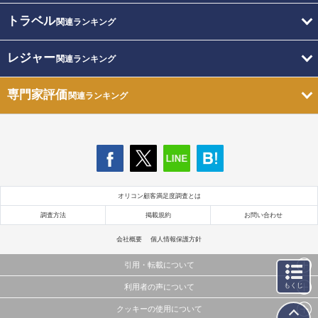
トラベル
関連ランキング
レジャー
関連ランキング
専門家評価
関連ランキング
オリコン顧客満足度調査とは
調査方法
掲載規約
お問い合わせ
会社概要
個人情報保護方針
引用・転載について
もくじ
利用者の声について
当サイトで公開されている情報（文字、写真、イラスト、画像データ等）及びこれらの配置・
編集および構造などについての著作権は株式会社oricon MEに帰属しております。
クッキーの使用について
当サイトに掲載している内容はすべてサービスの利用者が提出された見解・感想です。
これらの情報を権利者の許可なく無断転載・複製などの二次利用を行うことは固く禁じており