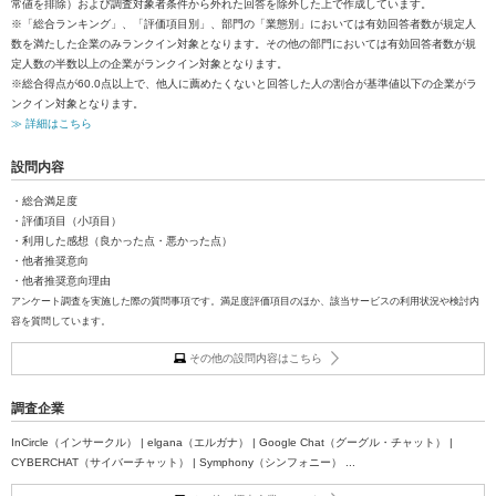
常値を排除）および調査対象者条件から外れた回答を除外した上で作成しています。
※「総合ランキング」、「評価項目別」、部門の「業態別」においては有効回答者数が規定人
数を満たした企業のみランクイン対象となります。その他の部門においては有効回答者数が規
定人数の半数以上の企業がランクイン対象となります。
※総合得点が60.0点以上で、他人に薦めたくないと回答した人の割合が基準値以下の企業がラ
ンクイン対象となります。
≫ 詳細はこちら
設問内容
・総合満足度
・評価項目（小項目）
・利用した感想（良かった点・悪かった点）
・他者推奨意向
・他者推奨意向理由
アンケート調査を実施した際の質問事項です。満足度評価項目のほか、該当サービスの利用状況や検討内
容を質問しています。
その他の設問内容はこちら
調査企業
InCircle（インサークル） | elgana（エルガナ） | Google Chat（グーグル・チャット） |
CYBERCHAT（サイバーチャット） | Symphony（シンフォニー） ...