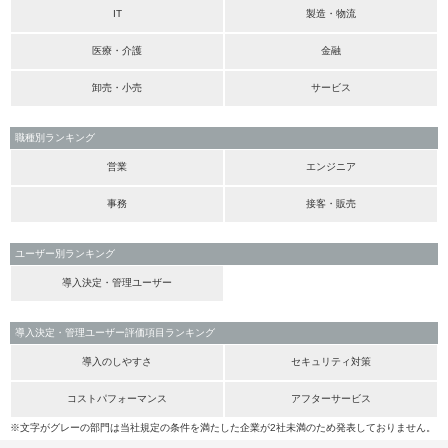
IT
製造・物流
医療・介護
金融
卸売・小売
サービス
職種別ランキング
営業
エンジニア
事務
接客・販売
ユーザー別ランキング
導入決定・管理ユーザー
導入決定・管理ユーザー評価項目ランキング
導入のしやすさ
セキュリティ対策
コストパフォーマンス
アフターサービス
※文字がグレーの部門は当社規定の条件を満たした企業が2社未満のため発表しておりません。