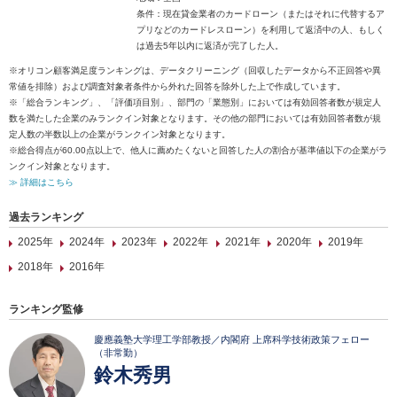
条件：現在貸金業者のカードローン（またはそれに代替するア
プリなどのカードレスローン）を利用して返済中の人、もしく
は過去5年以内に返済が完了した人。
※オリコン顧客満足度ランキングは、データクリーニング（回収したデータから不正回答や異
常値を排除）および調査対象者条件から外れた回答を除外した上で作成しています。
※「総合ランキング」、「評価項目別」、部門の「業態別」においては有効回答者数が規定人
数を満たした企業のみランクイン対象となります。その他の部門においては有効回答者数が規
定人数の半数以上の企業がランクイン対象となります。
※総合得点が60.00点以上で、他人に薦めたくないと回答した人の割合が基準値以下の企業がラ
ンクイン対象となります。
≫ 詳細はこちら
過去ランキング
2025年
2024年
2023年
2022年
2021年
2020年
2019年
2018年
2016年
ランキング監修
慶應義塾大学理工学部教授／内閣府 上席科学技術政策フェロー
（非常勤）
鈴木秀男