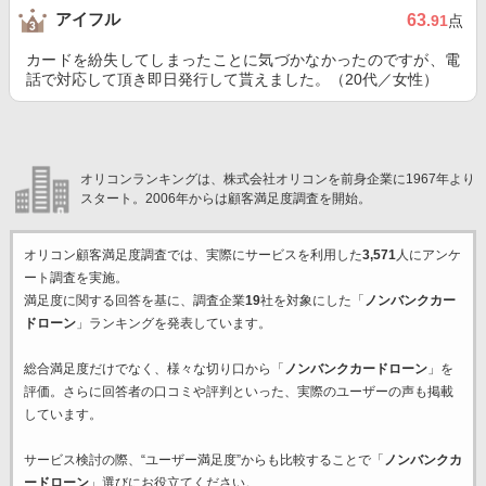
アイフル
63
.91
点
カードを紛失してしまったことに気づかなかったのですが、電
話で対応して頂き即日発行して貰えました。（20代／女性）
オリコンランキングは、株式会社オリコンを前身企業に1967年より
スタート。2006年からは顧客満足度調査を開始。
オリコン顧客満足度調査では、実際にサービスを利用した
3,571
人にアンケ
ート調査を実施。
満足度に関する回答を基に、調査企業
19
社を対象にした「
ノンバンクカー
ドローン
」ランキングを発表しています。
総合満足度だけでなく、様々な切り口から「
ノンバンクカードローン
」を
評価。さらに回答者の口コミや評判といった、実際のユーザーの声も掲載
しています。
サービス検討の際、“ユーザー満足度”からも比較することで「
ノンバンクカ
ードローン
」選びにお役立てください。