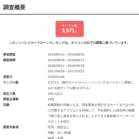
調査概要
サンプル数
3,571
人
このノンバンクカードローンランキングは、オリコンの以下の調査に基づいています。
事前調査
2019/05/10～2019/08/29
調査期間
2019/08/30～2019/09/11
2018/09/11～2018/09/18
2017/09/28～2017/10/13
更新日
2020/01/06
サンプル数
3,571人（銀行カードローン／ノンバンクカードローン調査に
おける総サンプル数12,971人）
規定人数
100人以上
調査企業数
19社
定義
総量規制の対象となる、貸金業者が発行するカードまたはそれ
に代替するアプリなどを利用して、予め契約した貸出枠の範囲
で繰り返し資金を借り入れることができる無担保ローンサービ
スのことを指す。
調査対象者
性別：指定なし
年齢：20～69歳
地域：全国