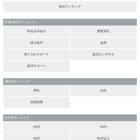
総合ランキング
評価項目別ランキング
申込み手続き
審査対応
借入条件
金利
借り入れサポート
返済のしやすさ
返済サポート
属性別ランキング
男性
女性
初回利用
年代別ランキング
20代
30代
40代
50代以上