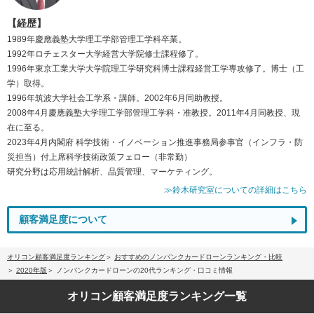
【経歴】
1989年慶應義塾大学理工学部管理工学科卒業。
1992年ロチェスター大学経営大学院修士課程修了。
1996年東京工業大学大学院理工学研究科博士課程経営工学専攻修了。博士（工
学）取得。
1996年筑波大学社会工学系・講師。2002年6月同助教授。
2008年4月慶應義塾大学理工学部管理工学科・准教授。2011年4月同教授、現
在に至る。
2023年4月内閣府 科学技術・イノベーション推進事務局参事官（インフラ・防
災担当）付上席科学技術政策フェロー（非常勤）
研究分野は応用統計解析、品質管理、マーケティング。
≫鈴木研究室についての詳細はこちら
顧客満足度について
オリコン顧客満足度ランキング
おすすめのノンバンクカードローンランキング・比較
2020年版
ノンバンクカードローンの20代ランキング・口コミ情報
オリコン顧客満足度
ランキング一覧