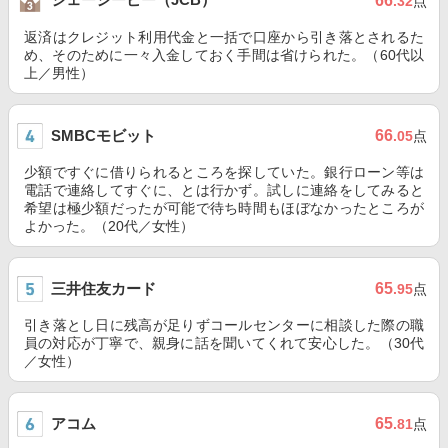
66
.32
点
返済はクレジット利用代金と一括で口座から引き落とされるた
め、そのために一々入金しておく手間は省けられた。（60代以
上／男性）
SMBCモビット
66
.05
点
少額ですぐに借りられるところを探していた。銀行ローン等は
電話で連絡してすぐに、とは行かず。試しに連絡をしてみると
希望は極少額だったが可能で待ち時間もほぼなかったところが
よかった。（20代／女性）
三井住友カード
65
.95
点
引き落とし日に残高が足りずコールセンターに相談した際の職
員の対応が丁寧で、親身に話を聞いてくれて安心した。（30代
／女性）
アコム
65
.81
点