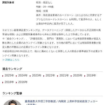
調査対象者
性別：指定なし
年齢：20～69歳
地域：全国
条件：現在貸金業者のカードローン（またはそれに代替するア
プリなどのカードレスローン）を利用して返済中の人、もしく
は過去5年以内に返済が完了した人。
※オリコン顧客満足度ランキングは、データクリーニング（回収したデータから不正回答や異
常値を排除）および調査対象者条件から外れた回答を除外した上で作成しています。
※「総合ランキング」、「評価項目別」、部門の「業態別」においては有効回答者数が規定人
数を満たした企業のみランクイン対象となります。その他の部門においては有効回答者数が規
定人数の半数以上の企業がランクイン対象となります。
※総合得点が60.00点以上で、他人に薦めたくないと回答した人の割合が基準値以下の企業がラ
ンクイン対象となります。
≫ 詳細はこちら
過去ランキング
2025年
2024年
2023年
2022年
2021年
2020年
2019年
2018年
2016年
ランキング監修
慶應義塾大学理工学部教授／内閣府 上席科学技術政策フェロー
（非常勤）