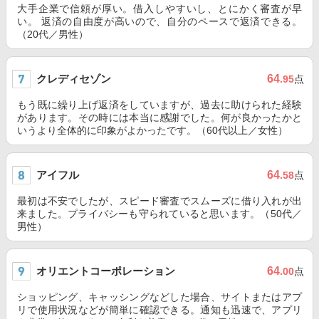
大手企業で信頼が厚い。借入しやすいし、とにかく審査が早
い。 返済の自由度が高いので、自分のペースで返済できる。
（20代／男性）
クレディセゾン
64
.95
点
もう既に繰り上げ返済をしていますが、過去に助けられた経験
があります。その時には本当に感謝でした。何が良かったかと
いうより全体的に印象がよかったです。（60代以上／女性）
アイフル
64
.58
点
最初は不安でしたが、スピード審査でスムーズに借り入れが出
来ました。プライバシーも守られていると思います。（50代／
男性）
オリエントコーポレーション
64
.00
点
ショッピング、キャッシングなどした場合、サイトまたはアプ
リで使用状況などが簡単に確認できる。通知も迅速で、アプリ