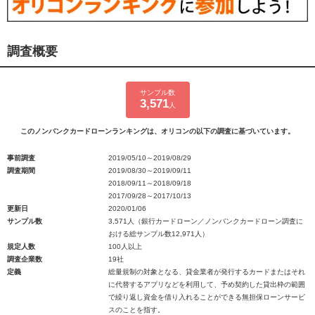
調査概要
サンプル数
3,571
人
このノンバンクカードローンランキングは、オリコンの以下の調査に基づいています。
事前調査
2019/05/10～2019/08/29
調査期間
2019/08/30～2019/09/11
2018/09/11～2018/09/18
2017/09/28～2017/10/13
更新日
2020/01/06
サンプル数
3,571人（銀行カードローン／ノンバンクカードローン調査に
おける総サンプル数12,971人）
規定人数
100人以上
調査企業数
19社
定義
総量規制の対象となる、貸金業者が発行するカードまたはそれ
に代替するアプリなどを利用して、予め契約した貸出枠の範囲
で繰り返し資金を借り入れることができる無担保ローンサービ
スのことを指す。