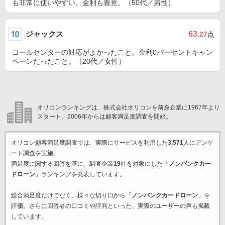
も非常に使いやすい。金利も善意。（50代／男性）
ジャックス
63
.27
点
コールセンターの対応がよかったこと。金利0パーセントキャン
ペーンだったこと。（20代／女性）
オリコンランキングは、株式会社オリコンを前身企業に1967年より
スタート。2006年からは顧客満足度調査を開始。
オリコン顧客満足度調査では、実際にサービスを利用した
3,571
人にアンケ
ート調査を実施。
満足度に関する回答を基に、調査企業
19
社を対象にした「
ノンバンクカー
ドローン
」ランキングを発表しています。
総合満足度だけでなく、様々な切り口から「
ノンバンクカードローン
」を
評価。さらに回答者の口コミや評判といった、実際のユーザーの声も掲載
しています。