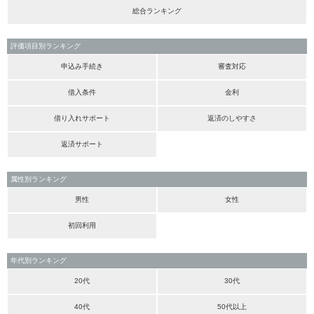
総合ランキング
評価項目別ランキング
申込み手続き
審査対応
借入条件
金利
借り入れサポート
返済のしやすさ
返済サポート
属性別ランキング
男性
女性
初回利用
年代別ランキング
20代
30代
40代
50代以上