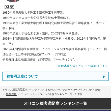
【経歴】
1989年慶應義塾大学理工学部管理工学科卒業。
1992年ロチェスター大学経営大学院修士課程修了。
1996年東京工業大学大学院理工学研究科博士課程経営工学専攻修了。博士（工
学）取得。
1996年筑波大学社会工学系・講師。2002年6月同助教授。
2008年4月慶應義塾大学理工学部管理工学科・准教授。2011年4月同教授、現
在に至る。
2023年4月内閣府 科学技術・イノベーション推進事務局参事官（インフラ・防
災担当）付上席科学技術政策フェロー（非常勤）
研究分野は応用統計解析、品質管理、マーケティング。
≫鈴木研究室についての詳細はこちら
顧客満足度について
オリコン顧客満足度ランキング
おすすめのノンバンクカードローンランキング・比較
2020年版
ノンバンクカードローンの女性ランキング・口コミ情報
オリコン顧客満足度
ランキング一覧