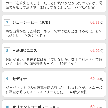
カードを紛失してしまったことに気づかなかったのですが、電
話で対応して頂き即日発行して貰えました。（20代／女性）
ジェーシービー（JCB）
61
.83
点
急な出費があった時に、ネットですぐ振り込まれるのは、とて
も嬉しい。（40代／女性）
三菱UFJニコス
61
.02
点
対応が良い。具体的には覚えていないが、数十年利用させて頂
いている中で信頼出来るカード。（50代／女性）
セディナ
60
.64
点
ジャパネットで大物家電を購入時に利用しましたが、スムーズ
に審査が通ってストレスフリーでした。（40代／女性）
オリエントコーポレーション
60
.56
点