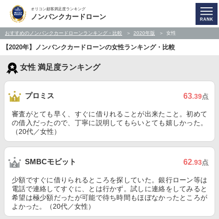
オリコン顧客満足度ランキング
ノンバンクカードローン
おすすめのノンバンクカードローンランキング・比較
2020年版
女性
【2020年】ノンバンクカードローンの女性ランキング・比較
女性 満足度ランキング
プロミス
63
.39
点
審査がとても早く、すぐに借りれることが出来たこと。初めて
の借入だったので、丁寧に説明してもらいとても嬉しかった。
（20代／女性）
SMBCモビット
62
.93
点
少額ですぐに借りられるところを探していた。銀行ローン等は
電話で連絡してすぐに、とは行かず。試しに連絡をしてみると
希望は極少額だったが可能で待ち時間もほぼなかったところが
よかった。（20代／女性）