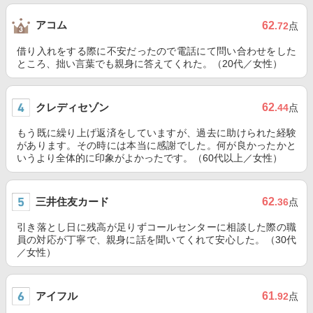
アコム
62
.72
点
借り入れをする際に不安だったので電話にて問い合わせをした
ところ、拙い言葉でも親身に答えてくれた。（20代／女性）
クレディセゾン
62
.44
点
もう既に繰り上げ返済をしていますが、過去に助けられた経験
があります。その時には本当に感謝でした。何が良かったかと
いうより全体的に印象がよかったです。（60代以上／女性）
三井住友カード
62
.36
点
引き落とし日に残高が足りずコールセンターに相談した際の職
員の対応が丁寧で、親身に話を聞いてくれて安心した。（30代
／女性）
アイフル
61
.92
点