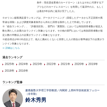
条件：現在貸金業者のカードローン（またはそれに代替するア
プリなどのカードレスローン）を利用して返済中の人、もしく
は過去5年以内に返済が完了した人。
※オリコン顧客満足度ランキングは、データクリーニング（回収したデータから不正回答や異
常値を排除）および調査対象者条件から外れた回答を除外した上で作成しています。
※「総合ランキング」、「評価項目別」、部門の「業態別」においては有効回答者数が規定人
数を満たした企業のみランクイン対象となります。その他の部門においては有効回答者数が規
定人数の半数以上の企業がランクイン対象となります。
※総合得点が60.00点以上で、他人に薦めたくないと回答した人の割合が基準値以下の企業がラ
ンクイン対象となります。
≫ 詳細はこちら
過去ランキング
2025年
2024年
2023年
2022年
2021年
2020年
2019年
2018年
2016年
ランキング監修
慶應義塾大学理工学部教授／内閣府 上席科学技術政策フェロー
（非常勤）
鈴木秀男