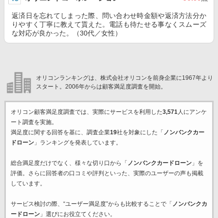
返済日を忘れてしまった際、問い合わせ時金額や返済方法分か
りやすく丁寧に教えて貰えた。電話も待たせる事なくスムーズ
な対応が良かった。（30代／女性）
オリコンランキングは、株式会社オリコンを前身企業に1967年より
スタート。2006年からは顧客満足度調査を開始。
オリコン顧客満足度調査では、実際にサービスを利用した
3,571
人にアンケ
ート調査を実施。
満足度に関する回答を基に、調査企業
19
社を対象にした「
ノンバンクカー
ドローン
」ランキングを発表しています。
総合満足度だけでなく、様々な切り口から「
ノンバンクカードローン
」を
評価。さらに回答者の口コミや評判といった、実際のユーザーの声も掲載
しています。
サービス検討の際、“ユーザー満足度”からも比較することで「
ノンバンクカ
ードローン
」選びにお役立てください。