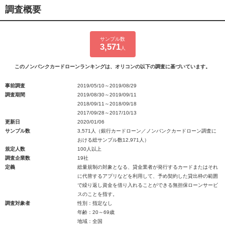
調査概要
サンプル数
3,571
人
このノンバンクカードローンランキングは、オリコンの以下の調査に基づいています。
事前調査
2019/05/10～2019/08/29
調査期間
2019/08/30～2019/09/11
2018/09/11～2018/09/18
2017/09/28～2017/10/13
更新日
2020/01/06
サンプル数
3,571人（銀行カードローン／ノンバンクカードローン調査に
おける総サンプル数12,971人）
規定人数
100人以上
調査企業数
19社
定義
総量規制の対象となる、貸金業者が発行するカードまたはそれ
に代替するアプリなどを利用して、予め契約した貸出枠の範囲
で繰り返し資金を借り入れることができる無担保ローンサービ
スのことを指す。
調査対象者
性別：指定なし
年齢：20～69歳
地域：全国