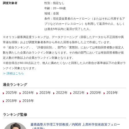
調査対象者
性別：指定なし
年齢：20～69歳
地域：全国
条件：現在貸金業者のカードローン（またはそれに代替するア
プリなどのカードレスローン）を利用して返済中の人、もしく
は過去5年以内に返済が完了した人。
※オリコン顧客満足度ランキングは、データクリーニング（回収したデータから不正回答や異
常値を排除）および調査対象者条件から外れた回答を除外した上で作成しています。
※「総合ランキング」、「評価項目別」、部門の「業態別」においては有効回答者数が規定人
数を満たした企業のみランクイン対象となります。その他の部門においては有効回答者数が規
定人数の半数以上の企業がランクイン対象となります。
※総合得点が60.00点以上で、他人に薦めたくないと回答した人の割合が基準値以下の企業がラ
ンクイン対象となります。
≫ 詳細はこちら
過去ランキング
2025年
2024年
2023年
2022年
2021年
2020年
2019年
2018年
2016年
ランキング監修
慶應義塾大学理工学部教授／内閣府 上席科学技術政策フェロー
（非常勤）