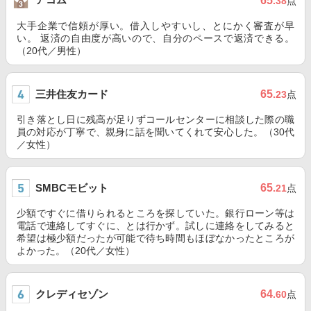
65
.38
点
大手企業で信頼が厚い。借入しやすいし、とにかく審査が早
い。 返済の自由度が高いので、自分のペースで返済できる。
（20代／男性）
三井住友カード
65
.23
点
引き落とし日に残高が足りずコールセンターに相談した際の職
員の対応が丁寧で、親身に話を聞いてくれて安心した。（30代
／女性）
SMBCモビット
65
.21
点
少額ですぐに借りられるところを探していた。銀行ローン等は
電話で連絡してすぐに、とは行かず。試しに連絡をしてみると
希望は極少額だったが可能で待ち時間もほぼなかったところが
よかった。（20代／女性）
クレディセゾン
64
.60
点