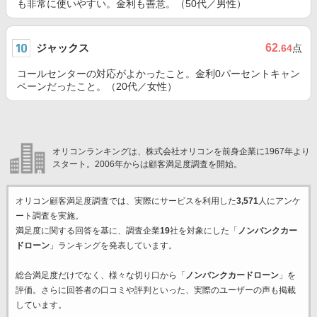
も非常に使いやすい。金利も善意。（50代／男性）
ジャックス
62
.64
点
コールセンターの対応がよかったこと。金利0パーセントキャン
ペーンだったこと。（20代／女性）
オリコンランキングは、株式会社オリコンを前身企業に1967年より
スタート。2006年からは顧客満足度調査を開始。
オリコン顧客満足度調査では、実際にサービスを利用した
3,571
人にアンケ
ート調査を実施。
満足度に関する回答を基に、調査企業
19
社を対象にした「
ノンバンクカー
ドローン
」ランキングを発表しています。
総合満足度だけでなく、様々な切り口から「
ノンバンクカードローン
」を
評価。さらに回答者の口コミや評判といった、実際のユーザーの声も掲載
しています。