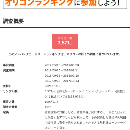
調査概要
サンプル数
3,571
人
このノンバンクカードローンランキングは、オリコンの以下の調査に基づいています。
事前調査
2019/05/10～2019/08/29
調査期間
2019/08/30～2019/09/11
2018/09/11～2018/09/18
2017/09/28～2017/10/13
更新日
2020/01/06
サンプル数
3,571人（銀行カードローン／ノンバンクカードローン調査に
おける総サンプル数12,971人）
規定人数
100人以上
調査企業数
19社
定義
総量規制の対象となる、貸金業者が発行するカードまたはそれ
に代替するアプリなどを利用して、予め契約した貸出枠の範囲
で繰り返し資金を借り入れることができる無担保ローンサービ
スのことを指す。