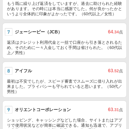
もう既に繰り上げ返済をしていますが、過去に助けられた経験
があります。その時には本当に感謝でした。何が良かったかと
いうより全体的に印象がよかったです。（60代以上／女性）
ジェーシービー（JCB）
64
.34
点
返済はクレジット利用代金と一括で口座から引き落とされるた
め、そのために一々入金しておく手間は省けられた。（60代以
上／男性）
アイフル
63
.52
点
最初は不安でしたが、スピード審査でスムーズに借り入れが出
来ました。プライバシーも守られていると思います。（50代／
男性）
オリエントコーポレーション
63
.31
点
ショッピング、キャッシングなどした場合、サイトまたはアプ
リで使用状況などが簡単に確認できる。通知も迅速で、アプリ