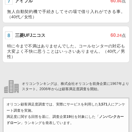
アイフル
60
.86
点
無人自動契約機で手続きしてその場で借り入れができる事。
（40代／女性）
三菱UFJニコス
60
.24
点
特に今まで不満はありませんでした。コールセンターの対応も
大変よく不快に思うことはいっさいありません。（40代／男
性）
オリコンランキングは、株式会社オリコンを前身企業に1967年より
スタート。2006年からは顧客満足度調査を開始。
オリコン顧客満足度調査では、実際にサービスを利用した
3,571
人にアンケ
ート調査を実施。
満足度に関する回答を基に、調査企業
19
社を対象にした「
ノンバンクカー
ドローン
」ランキングを発表しています。