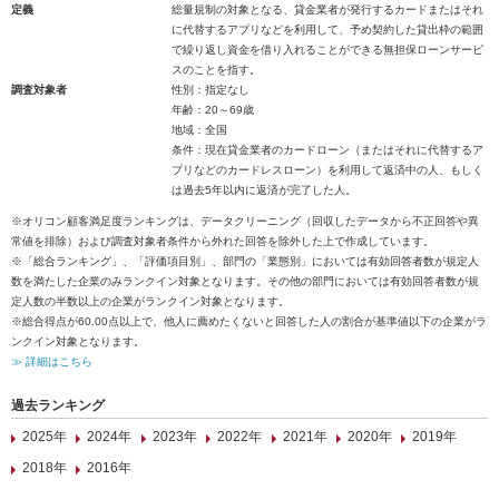
定義
総量規制の対象となる、貸金業者が発行するカードまたはそれ
に代替するアプリなどを利用して、予め契約した貸出枠の範囲
で繰り返し資金を借り入れることができる無担保ローンサービ
スのことを指す。
調査対象者
性別：指定なし
年齢：20～69歳
地域：全国
条件：現在貸金業者のカードローン（またはそれに代替するア
プリなどのカードレスローン）を利用して返済中の人、もしく
は過去5年以内に返済が完了した人。
※オリコン顧客満足度ランキングは、データクリーニング（回収したデータから不正回答や異
常値を排除）および調査対象者条件から外れた回答を除外した上で作成しています。
※「総合ランキング」、「評価項目別」、部門の「業態別」においては有効回答者数が規定人
数を満たした企業のみランクイン対象となります。その他の部門においては有効回答者数が規
定人数の半数以上の企業がランクイン対象となります。
※総合得点が60.00点以上で、他人に薦めたくないと回答した人の割合が基準値以下の企業がラ
ンクイン対象となります。
≫ 詳細はこちら
過去ランキング
2025年
2024年
2023年
2022年
2021年
2020年
2019年
2018年
2016年