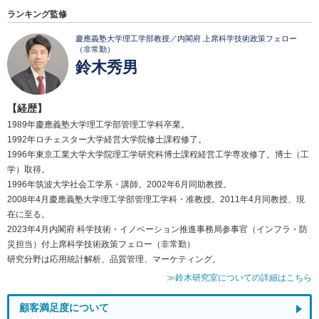
ランキング監修
慶應義塾大学理工学部教授／内閣府 上席科学技術政策フェロー
（非常勤）
鈴木秀男
【経歴】
1989年慶應義塾大学理工学部管理工学科卒業。
1992年ロチェスター大学経営大学院修士課程修了。
1996年東京工業大学大学院理工学研究科博士課程経営工学専攻修了。博士（工
学）取得。
1996年筑波大学社会工学系・講師。2002年6月同助教授。
2008年4月慶應義塾大学理工学部管理工学科・准教授。2011年4月同教授、現
在に至る。
2023年4月内閣府 科学技術・イノベーション推進事務局参事官（インフラ・防
災担当）付上席科学技術政策フェロー（非常勤）
研究分野は応用統計解析、品質管理、マーケティング。
≫鈴木研究室についての詳細はこちら
顧客満足度について