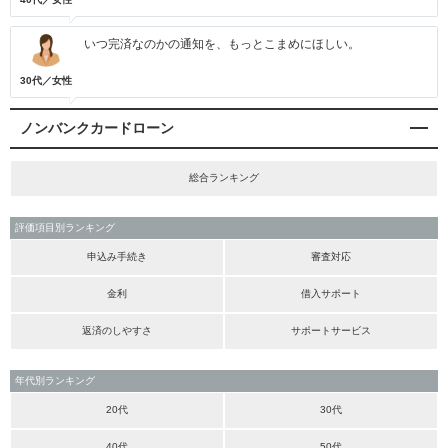
いつ完済なのかの通知を、もっとこまめにほしい。
30代／女性
ノンバンクカードローン
総合ランキング
評価項目別ランキング
申込み手続き
審査対応
金利
借入サポート
返済のしやすさ
サポートサービス
年代別ランキング
20代
30代
40代
50代