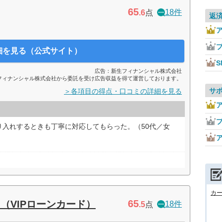
65
18件
.6
点
返
細を見る（公式サイト）
広告：新生フィナンシャル株式会社
フィナンシャル株式会社から委託を受け広告収益を得て運営しております。
サ
＞各項目の得点・口コミの詳細を見る
り入れするときも丁寧に対応してもらった。（50代／女
カ
65
（VIPローンカード）
18件
.5
点