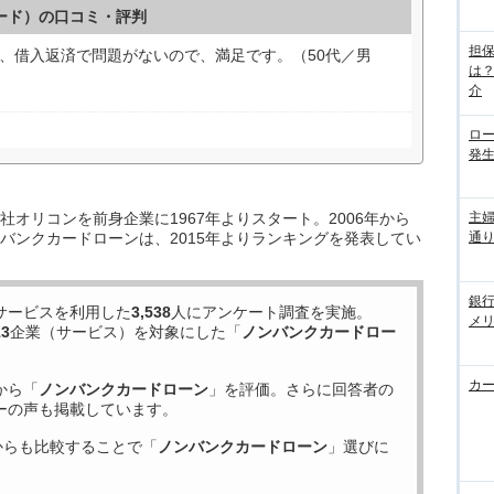
カード）の口コミ・評判
担
、借入返済で問題がないので、満足です。（50代／男
は
介
ロ
発
オリコンを前身企業に1967年よりスタート。2006年から
主
バンクカードローンは、2015年よりランキングを発表してい
通
銀
サービスを利用した
3,538
人にアンケート調査を実施。
メ
13
企業（サービス）を対象にした「
ノンバンクカードロー
カ
から「
ノンバンクカードローン
」を評価。さらに回答者の
ーの声も掲載しています。
からも比較することで「
ノンバンクカードローン
」選びに