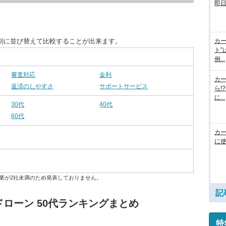
即
別に並び替えて比較することが出来ます。
カー
ト”
例...
審査対応
金利
カ
返済のしやすさ
サポートサービス
ら!
に...
30代
40代
60代
カ
に使
業が2社未満のため発表しておりません。
記
ローン 50代ランキングまとめ
特