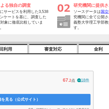
による独自の調査
研究機関に提供さ
サービスを利用した3,538
ソースデータは
国立
ンケートを基に、調査した
究機関に全て公開さ
を対象に徹底比較していま
義塾大学理工学部教
。
す。
回利用
審査対応
金利
67
18件
.2
点
細を見る（公式サイト）