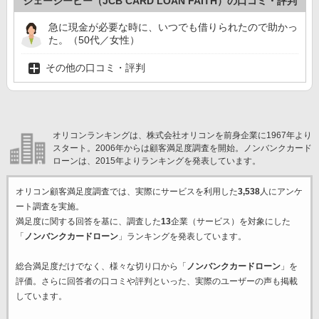
ジェーシービー（JCB CARD LOAN FAITH）の口コミ・評判
急に現金が必要な時に、いつでも借りられたので助かっ
た。（50代／女性）
その他の口コミ・評判
オリコンランキングは、株式会社オリコンを前身企業に1967年より
スタート。2006年からは顧客満足度調査を開始。ノンバンクカード
ローンは、2015年よりランキングを発表しています。
オリコン顧客満足度調査では、実際にサービスを利用した
3,538
人にアンケ
ート調査を実施。
満足度に関する回答を基に、調査した
13
企業（サービス）を対象にした
「
ノンバンクカードローン
」ランキングを発表しています。
総合満足度だけでなく、様々な切り口から「
ノンバンクカードローン
」を
評価。さらに回答者の口コミや評判といった、実際のユーザーの声も掲載
しています。