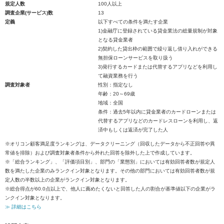
規定人数
100人以上
調査企業(サービス)数
13
定義
以下すべての条件を満たす企業
1)金融庁に登録されている貸金業法の総量規制が対象
となる貸金業者
2)契約した貸出枠の範囲で繰り返し借り入れができる
無担保ローンサービスを取り扱う
3)発行するカードまたは代替するアプリなどを利用し
て融資業務を行う
調査対象者
性別：指定なし
年齢：20～69歳
地域：全国
条件：過去5年以内に貸金業者のカードローンまたは
代替するアプリなどのカードレスローンを利用し、返
済中もしくは返済が完了した人
※オリコン顧客満足度ランキングは、データクリーニング（回収したデータから不正回答や異
常値を排除）および調査対象者条件から外れた回答を除外した上で作成しています。
※「総合ランキング」、「評価項目別」、部門の「業態別」においては有効回答者数が規定人
数を満たした企業のみランクイン対象となります。その他の部門においては有効回答者数が規
定人数の半数以上の企業がランクイン対象となります。
※総合得点が60.0点以上で、他人に薦めたくないと回答した人の割合が基準値以下の企業がラ
ンクイン対象となります。
≫ 詳細はこちら