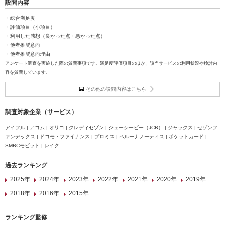
設問内容
・総合満足度
・評価項目（小項目）
・利用した感想（良かった点・悪かった点）
・他者推奨意向
・他者推奨意向理由
アンケート調査を実施した際の質問事項です。満足度評価項目のほか、該当サービスの利用状況や検討内
容を質問しています。
その他の設問内容はこちら
調査対象企業（サービス）
アイフル | アコム | オリコ | クレディセゾン | ジェーシービー（JCB） | ジャックス | セゾンフ
ァンデックス | ドコモ・ファイナンス | プロミス | ベルーナノーティス | ポケットカード |
SMBCモビット | レイク
過去ランキング
2025年
2024年
2023年
2022年
2021年
2020年
2019年
2018年
2016年
2015年
ランキング監修