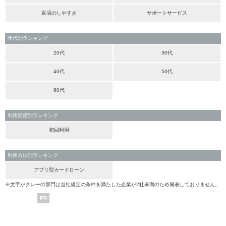
返済のしやすさ
サポートサービス
年代別ランキング
20代
30代
40代
50代
60代
利用頻度別ランキング
初回利用
利用方法別ランキング
アプリ型カードローン
※文字がグレーの部門は当社規定の条件を満たした企業が2社未満のため発表しておりません。
PR