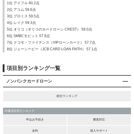
1位 アイフル 60.2点
2位 アコム 59.6点
3位 プロミス 59.5点
4位 レイク 59.3点
5位 オリコ（オリコのカードローン CREST） 58.0点
6位 SMBCモビット 57.9点
7位 ドコモ・ファイナンス（VIPローンカード） 57.7点
8位 ジェーシービー（JCB CARD LOAN FAITH） 57.1点
項目別ランキング一覧
ノンバンクカードローン
総合ランキング
評価項目別ランキング
申込み手続き
審査対応
金利
借入サポート