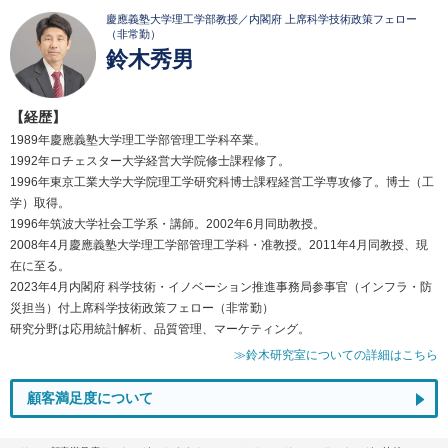
慶應義塾大学理工学部教授／内閣府 上席科学技術政策フェロー
（非常勤）
鈴木秀男
【経歴】
1989年慶應義塾大学理工学部管理工学科卒業。
1992年ロチェスター大学経営大学院修士課程修了。
1996年東京工業大学大学院理工学研究科博士課程経営工学専攻修了。博士（工
学）取得。
1996年筑波大学社会工学系・講師。2002年6月同助教授。
2008年4月慶應義塾大学理工学部管理工学科・准教授。2011年4月同教授、現
在に至る。
2023年4月内閣府 科学技術・イノベーション推進事務局参事官（インフラ・防
災担当）付上席科学技術政策フェロー（非常勤）
研究分野は応用統計解析、品質管理、マーケティング。
≫鈴木研究室についての詳細はこちら
顧客満足度について