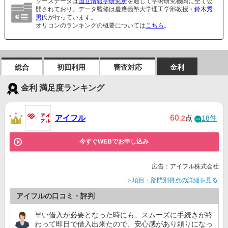
ソースデータは
国立情報学研究所
を通じて学術研究機関に全て公
開されており、データ監修は慶應義塾大学理工学部教授・
鈴木秀
男
氏が行っています。
オリコンのランキングの概要については
こちら
。
総合
初回利用
審査対応
金利
金利 満足度ランキング
アイフル
60
.2
点
18件
今すぐWEBでお申し込み
広告：アイフル株式会社
＞項目・部門別得点の詳細を見る
アイフルの口コミ・評判
早い借入が必要となった時にも、スムーズに手続きが終
わって即日で借入出来たので、安心感があり頼りになっ