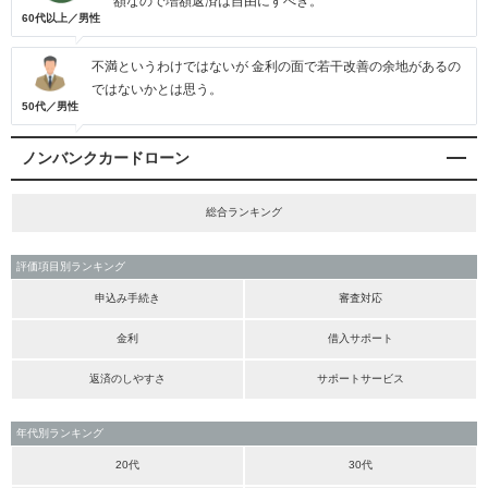
額なので増額返済は自由にすべき。
60代以上／男性
不満というわけではないが 金利の面で若干改善の余地があるの
ではないかとは思う。
50代／男性
ノンバンクカードローン
総合ランキング
評価項目別ランキング
申込み手続き
審査対応
金利
借入サポート
返済のしやすさ
サポートサービス
年代別ランキング
20代
30代