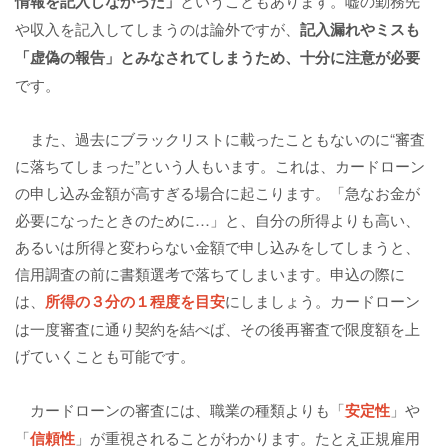
情報を記入しなかった」
ということもあります。嘘の勤務先
や収入を記入してしまうのは論外ですが、
記入漏れやミスも
「虚偽の報告」とみなされてしまうため、十分に注意が必要
です。
また、過去にブラックリストに載ったこともないのに“審査
に落ちてしまった”という人もいます。これは、カードローン
の申し込み金額が高すぎる場合に起こります。「急なお金が
必要になったときのために…」と、自分の所得よりも高い、
あるいは所得と変わらない金額で申し込みをしてしまうと、
信用調査の前に書類選考で落ちてしまいます。申込の際に
は、
所得の３分の１程度を目安
にしましょう。カードローン
は一度審査に通り契約を結べば、その後再審査で限度額を上
げていくことも可能です。
カードローンの審査には、職業の種類よりも「
安定性
」や
「
信頼性
」が重視されることがわかります。たとえ正規雇用