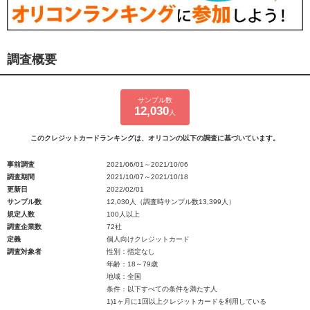
調査概要
サンプル数
12,030
人
このクレジットカードランキングは、オリコンの以下の調査に基づいています。
事前調査
2021/06/01～2021/10/06
調査期間
2021/10/07～2021/10/18
更新日
2022/02/01
サンプル数
12,030人（調査時サンプル数13,399人）
規定人数
100人以上
調査企業数
72社
定義
個人向けクレジットカード
調査対象者
性別：指定なし
年齢：18～79歳
地域：全国
条件：以下すべての条件を満たす人
1)1ヶ月に1回以上クレジットカードを利用している