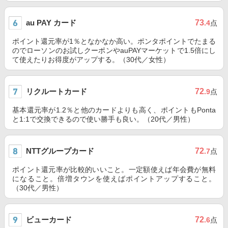
au PAY カード
73
.4
点
ポイント還元率が1％となかなか高い。ポンタポイントでたまる
のでローソンのお試しクーポンやauPAYマーケットで1.5倍にし
て使えたりお得度がアップする。（30代／女性）
リクルートカード
72
.9
点
基本還元率が1.2％と他のカードよりも高く、ポイントもPonta
と1:1で交換できるので使い勝手も良い。（20代／男性）
NTTグループカード
72
.7
点
ポイント還元率が比較的いいこと。一定額使えば年会費が無料
になること。倍増タウンを使えばポイントアップすること。
（30代／男性）
ビューカード
72
.6
点