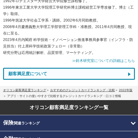
1992年ロチェスター大学経営大学院修士課程修了。
1996年東京工業大学大学院理工学研究科博士課程経営工学専攻修了。博士（工
学）取得。
1996年筑波大学社会工学系・講師。2002年6月同助教授。
2008年4月慶應義塾大学理工学部管理工学科・准教授。2011年4月同教授、現
在に至る。
2023年4月内閣府 科学技術・イノベーション推進事務局参事官（インフラ・防
災担当）付上席科学技術政策フェロー（非常勤）
研究分野は応用統計解析、品質管理、マーケティング。
≫鈴木研究室についての詳細はこちら
顧客満足度について
オリコン顧客満足度ランキング
おすすめのクレジットカードランキング・比較
2022年版
アプリ・サイトの使いやすさで比較するクレジットカードランキング・口コミ情報
オリコン顧客満足度
ランキング一覧
保険
関連ランキング