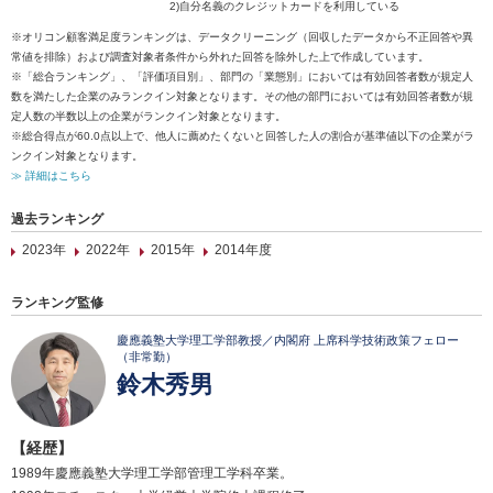
2)自分名義のクレジットカードを利用している
※オリコン顧客満足度ランキングは、データクリーニング（回収したデータから不正回答や異
常値を排除）および調査対象者条件から外れた回答を除外した上で作成しています。
※「総合ランキング」、「評価項目別」、部門の「業態別」においては有効回答者数が規定人
数を満たした企業のみランクイン対象となります。その他の部門においては有効回答者数が規
定人数の半数以上の企業がランクイン対象となります。
※総合得点が60.0点以上で、他人に薦めたくないと回答した人の割合が基準値以下の企業がラ
ンクイン対象となります。
≫ 詳細はこちら
過去ランキング
2023年
2022年
2015年
2014年度
ランキング監修
慶應義塾大学理工学部教授／内閣府 上席科学技術政策フェロー
（非常勤）
鈴木秀男
【経歴】
1989年慶應義塾大学理工学部管理工学科卒業。