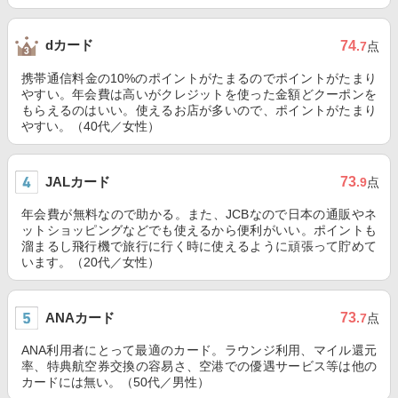
dカード
74
.7
点
携帯通信料金の10%のポイントがたまるのでポイントがたまり
やすい。年会費は高いがクレジットを使った金額どクーポンを
もらえるのはいい。使えるお店が多いので、ポイントがたまり
やすい。（40代／女性）
JALカード
73
.9
点
年会費が無料なので助かる。また、JCBなので日本の通販やネ
ットショッピングなどでも使えるから便利がいい。ポイントも
溜まるし飛行機で旅行に行く時に使えるように頑張って貯めて
います。（20代／女性）
ANAカード
73
.7
点
ANA利用者にとって最適のカード。ラウンジ利用、マイル還元
率、特典航空券交換の容易さ、空港での優遇サービス等は他の
カードには無い。（50代／男性）