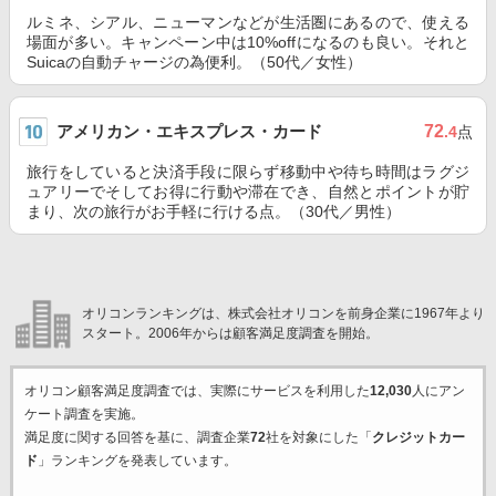
ルミネ、シアル、ニューマンなどが生活圏にあるので、使える
場面が多い。キャンペーン中は10%offになるのも良い。それと
Suicaの自動チャージの為便利。（50代／女性）
アメリカン・エキスプレス・カード
72
.4
点
旅行をしていると決済手段に限らず移動中や待ち時間はラグジ
ュアリーでそしてお得に行動や滞在でき、自然とポイントが貯
まり、次の旅行がお手軽に行ける点。（30代／男性）
オリコンランキングは、株式会社オリコンを前身企業に1967年より
スタート。2006年からは顧客満足度調査を開始。
オリコン顧客満足度調査では、実際にサービスを利用した
12,030
人にアン
ケート調査を実施。
満足度に関する回答を基に、調査企業
72
社を対象にした「
クレジットカー
ド
」ランキングを発表しています。