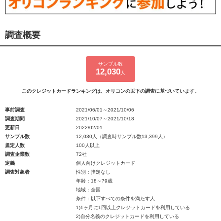
調査概要
サンプル数
12,030
人
このクレジットカードランキングは、オリコンの以下の調査に基づいています。
事前調査
2021/06/01～2021/10/06
調査期間
2021/10/07～2021/10/18
更新日
2022/02/01
サンプル数
12,030人（調査時サンプル数13,399人）
規定人数
100人以上
調査企業数
72社
定義
個人向けクレジットカード
調査対象者
性別：指定なし
年齢：18～79歳
地域：全国
条件：以下すべての条件を満たす人
1)1ヶ月に1回以上クレジットカードを利用している
2)自分名義のクレジットカードを利用している