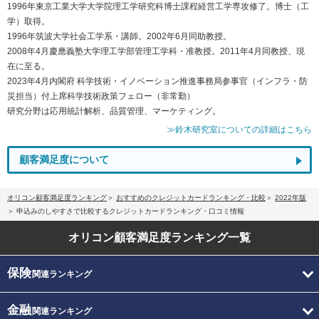
1996年東京工業大学大学院理工学研究科博士課程経営工学専攻修了。博士（工
学）取得。
1996年筑波大学社会工学系・講師。2002年6月同助教授。
2008年4月慶應義塾大学理工学部管理工学科・准教授。2011年4月同教授、現
在に至る。
2023年4月内閣府 科学技術・イノベーション推進事務局参事官（インフラ・防
災担当）付上席科学技術政策フェロー（非常勤）
研究分野は応用統計解析、品質管理、マーケティング。
≫鈴木研究室についての詳細はこちら
顧客満足度について
オリコン顧客満足度ランキング
おすすめのクレジットカードランキング・比較
2022年版
申込みのしやすさで比較するクレジットカードランキング・口コミ情報
オリコン顧客満足度
ランキング一覧
保険
関連ランキング
金融
関連ランキング