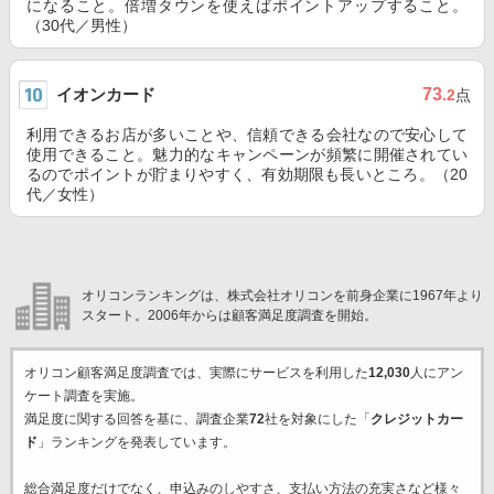
になること。倍増タウンを使えばポイントアップすること。
（30代／男性）
イオンカード
73
.2
点
利用できるお店が多いことや、信頼できる会社なので安心して
使用できること。魅力的なキャンペーンが頻繁に開催されてい
るのでポイントが貯まりやすく、有効期限も長いところ。（20
代／女性）
オリコンランキングは、株式会社オリコンを前身企業に1967年より
スタート。2006年からは顧客満足度調査を開始。
オリコン顧客満足度調査では、実際にサービスを利用した
12,030
人にアン
ケート調査を実施。
満足度に関する回答を基に、調査企業
72
社を対象にした「
クレジットカー
ド
」ランキングを発表しています。
総合満足度だけでなく、申込みのしやすさ、支払い方法の充実さなど様々