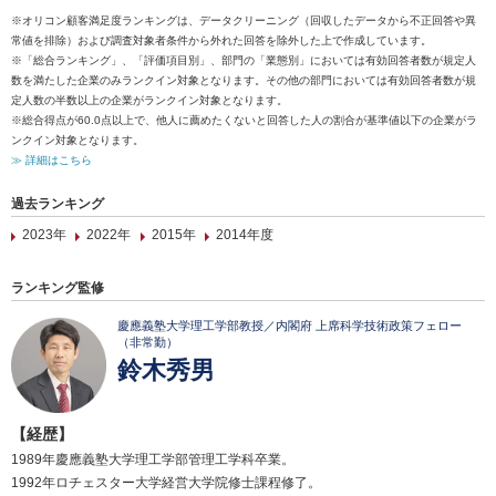
※オリコン顧客満足度ランキングは、データクリーニング（回収したデータから不正回答や異
常値を排除）および調査対象者条件から外れた回答を除外した上で作成しています。
※「総合ランキング」、「評価項目別」、部門の「業態別」においては有効回答者数が規定人
数を満たした企業のみランクイン対象となります。その他の部門においては有効回答者数が規
定人数の半数以上の企業がランクイン対象となります。
※総合得点が60.0点以上で、他人に薦めたくないと回答した人の割合が基準値以下の企業がラ
ンクイン対象となります。
≫ 詳細はこちら
過去ランキング
2023年
2022年
2015年
2014年度
ランキング監修
慶應義塾大学理工学部教授／内閣府 上席科学技術政策フェロー
（非常勤）
鈴木秀男
【経歴】
1989年慶應義塾大学理工学部管理工学科卒業。
1992年ロチェスター大学経営大学院修士課程修了。