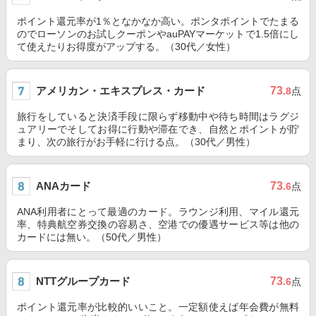
ポイント還元率が1％となかなか高い。ポンタポイントでたまる
のでローソンのお試しクーポンやauPAYマーケットで1.5倍にし
て使えたりお得度がアップする。（30代／女性）
アメリカン・エキスプレス・カード
73
.8
点
旅行をしていると決済手段に限らず移動中や待ち時間はラグジ
ュアリーでそしてお得に行動や滞在でき、自然とポイントが貯
まり、次の旅行がお手軽に行ける点。（30代／男性）
ANAカード
73
.6
点
ANA利用者にとって最適のカード。ラウンジ利用、マイル還元
率、特典航空券交換の容易さ、空港での優遇サービス等は他の
カードには無い。（50代／男性）
NTTグループカード
73
.6
点
ポイント還元率が比較的いいこと。一定額使えば年会費が無料