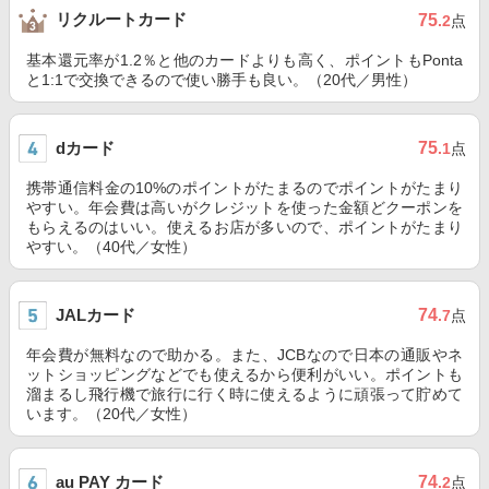
リクルートカード
75
.2
点
基本還元率が1.2％と他のカードよりも高く、ポイントもPonta
と1:1で交換できるので使い勝手も良い。（20代／男性）
dカード
75
.1
点
携帯通信料金の10%のポイントがたまるのでポイントがたまり
やすい。年会費は高いがクレジットを使った金額どクーポンを
もらえるのはいい。使えるお店が多いので、ポイントがたまり
やすい。（40代／女性）
JALカード
74
.7
点
年会費が無料なので助かる。また、JCBなので日本の通販やネ
ットショッピングなどでも使えるから便利がいい。ポイントも
溜まるし飛行機で旅行に行く時に使えるように頑張って貯めて
います。（20代／女性）
au PAY カード
74
.2
点