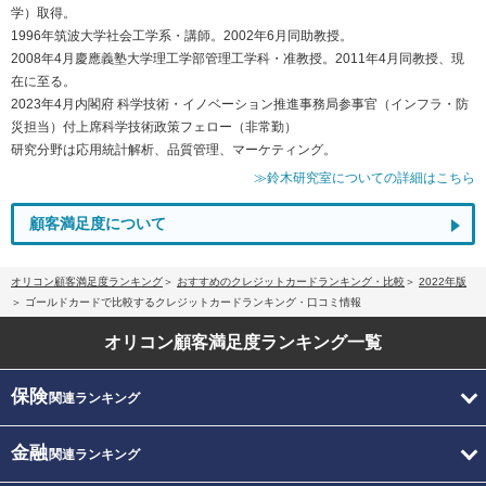
学）取得。
1996年筑波大学社会工学系・講師。2002年6月同助教授。
2008年4月慶應義塾大学理工学部管理工学科・准教授。2011年4月同教授、現
在に至る。
2023年4月内閣府 科学技術・イノベーション推進事務局参事官（インフラ・防
災担当）付上席科学技術政策フェロー（非常勤）
研究分野は応用統計解析、品質管理、マーケティング。
≫鈴木研究室についての詳細はこちら
顧客満足度について
オリコン顧客満足度ランキング
おすすめのクレジットカードランキング・比較
2022年版
ゴールドカードで比較するクレジットカードランキング・口コミ情報
オリコン顧客満足度
ランキング一覧
保険
関連ランキング
金融
関連ランキング