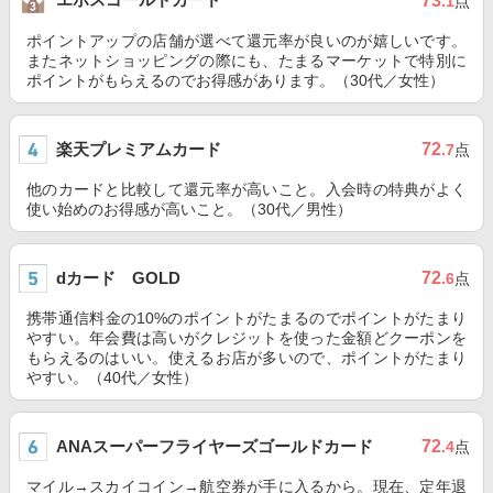
73
.1
点
ポイントアップの店舗が選べて還元率が良いのが嬉しいです。
またネットショッピングの際にも、たまるマーケットで特別に
ポイントがもらえるのでお得感があります。（30代／女性）
楽天プレミアムカード
72
.7
点
他のカードと比較して還元率が高いこと。入会時の特典がよく
使い始めのお得感が高いこと。（30代／男性）
dカード GOLD
72
.6
点
携帯通信料金の10%のポイントがたまるのでポイントがたまり
やすい。年会費は高いがクレジットを使った金額どクーポンを
もらえるのはいい。使えるお店が多いので、ポイントがたまり
やすい。（40代／女性）
ANAスーパーフライヤーズゴールドカード
72
.4
点
マイル→スカイコイン→航空券が手に入るから。現在、定年退