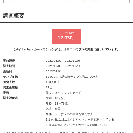
調査概要
サンプル数
12,030
人
このクレジットカードランキングは、オリコンの以下の調査に基づいています。
事前調査
2021/06/01～2021/10/06
調査期間
2021/10/07～2021/10/18
更新日
2022/02/01
サンプル数
12,030人（調査時サンプル数13,399人）
規定人数
100人以上
調査企業数
72社
定義
個人向けクレジットカード
調査対象者
性別：指定なし
年齢：18～79歳
地域：全国
条件：以下すべての条件を満たす人
1)1ヶ月に1回以上クレジットカードを利用している
2)自分名義のクレジットカードを利用している