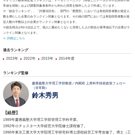
※オリコン顧客満足度ランキングは、データクリーニング（回収したデータから不正回答や異
常値を排除）および調査対象者条件から外れた回答を除外した上で作成しています。
※「総合ランキング」、「評価項目別」、部門の「業態別」においては有効回答者数が規定人
数を満たした企業のみランクイン対象となります。その他の部門においては有効回答者数が規
定人数の半数以上の企業がランクイン対象となります。
※総合得点が60.0点以上で、他人に薦めたくないと回答した人の割合が基準値以下の企業がラ
ンクイン対象となります。
≫ 詳細はこちら
過去ランキング
2023年
2022年
2015年
2014年度
ランキング監修
慶應義塾大学理工学部教授／内閣府 上席科学技術政策フェロー
（非常勤）
鈴木秀男
【経歴】
1989年慶應義塾大学理工学部管理工学科卒業。
1992年ロチェスター大学経営大学院修士課程修了。
1996年東京工業大学大学院理工学研究科博士課程経営工学専攻修了。博士（工