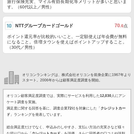
旅行保険充実、マイル有効長期化等メリットが多いと思いま
す。（60代以上／男性）
NTTグループカードゴールド
70
.6
点
ポイント還元率が比較的いいこと。一定額使えば年会費が無料
になること。倍増タウンを使えばポイントアップすること。
（30代／男性）
オリコンランキングは、株式会社オリコンを前身企業に1967年より
スタート。2006年からは顧客満足度調査を開始。
オリコン顧客満足度調査では、実際にサービスを利用した
12,030
人にアン
ケート調査を実施。
満足度に関する回答を基に、調査企業
72
社を対象にした「
クレジットカー
ド
」ランキングを発表しています。
総合満足度だけでなく、申込みのしやすさ、支払い方法の充実さなど様々
な切り口から「
クレジットカード
」を評価。さらに回答者の口コミや評判