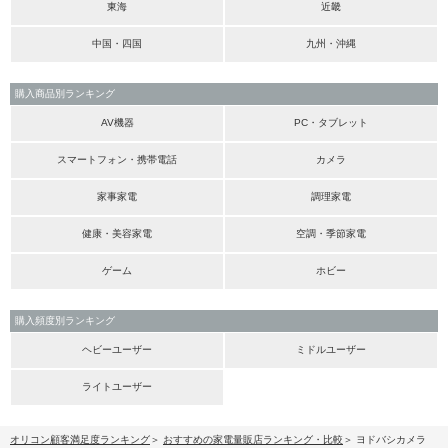
東海
近畿
中国・四国
九州・沖縄
購入商品別ランキング
AV機器
PC・タブレット
スマートフォン・携帯電話
カメラ
家事家電
調理家電
健康・美容家電
空調・季節家電
ゲーム
ホビー
購入頻度別ランキング
ヘビーユーザー
ミドルユーザー
ライトユーザー
オリコン顧客満足度ランキング
おすすめの家電量販店ランキング・比較
ヨドバシカメラ