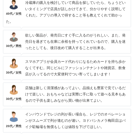
冷蔵庫の購入を検討していて商品を探していたら、ちょうどい
いタイミングで店員が話しかけてきて、分かりやすく説明して
40代／女性
くれた。アプリの導入で得すること等も教えてくれて助かっ
た。
欲しい製品が、発売日にすぐ手に入るのがうれしい。また、発
売日を過ぎても在庫に余裕を持ってくれているので、購入を迷
30代／男性
ったとしても、後日改めて購入することが出来る。
スマホアプリが会員カード代わりになるためカードを持ち歩か
なくてすむ。同じビルにファッションテナントや雑貨店、飲食
30代／女性
店が入ってるので大変便利でつい寄ってしまいます！
店舗は新しく清潔感があってよい。品揃えも豊富で見ているだ
けで楽しい。おもちゃなどは実際に手に取って遊べる見本もあ
30代／女性
るので子供も楽しみながら買い物が出来てよい。
インバウンドでレジの列が長い場合も、レジでのオペレーショ
ンがスムーズで列が進むのが速い。ヨドバシカメラ梅田店はバ
20代／男性
イク駐輪場を無償もしくは値段を下げてほしい。