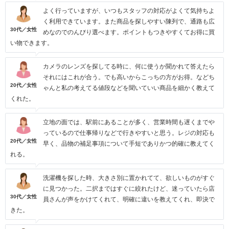
よく行っていますが、いつもスタッフの対応がよくて気持ちよ
く利用できています。また商品を探しやすい陳列で、通路も広
30代／女性
めなのでのんびり選べます。ポイントもつきやすくてお得に買
い物できます。
カメラのレンズを探してる時に、何に使うか聞かれて答えたら
それにはこれが合う。でも高いからこっちの方がお得。などち
20代／女性
ゃんと私の考えてる値段などを聞いていい商品を細かく教えて
くれた。
立地の面では、駅前にあることが多く、営業時間も遅くまでや
っているので仕事帰りなどで行きやすいと思う。レジの対応も
20代／女性
早く、品物の補足事項について手短でありかつ的確に教えてく
れる。
洗濯機を探した時、大きさ別に置かれてて、欲しいものがすぐ
に見つかった。二択まではすぐに絞れたけど、迷っていたら店
30代／女性
員さんが声をかけてくれて、明確に違いを教えてくれ、即決で
きた。