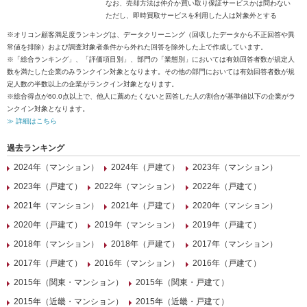
なお、売却方法は仲介か買い取り保証サービスかは問わない
ただし、即時買取サービスを利用した人は対象外とする
※オリコン顧客満足度ランキングは、データクリーニング（回収したデータから不正回答や異
常値を排除）および調査対象者条件から外れた回答を除外した上で作成しています。
※「総合ランキング」、「評価項目別」、部門の「業態別」においては有効回答者数が規定人
数を満たした企業のみランクイン対象となります。その他の部門においては有効回答者数が規
定人数の半数以上の企業がランクイン対象となります。
※総合得点が60.0点以上で、他人に薦めたくないと回答した人の割合が基準値以下の企業がラ
ンクイン対象となります。
≫ 詳細はこちら
過去ランキング
2024年（マンション）
2024年（戸建て）
2023年（マンション）
2023年（戸建て）
2022年（マンション）
2022年（戸建て）
2021年（マンション）
2021年（戸建て）
2020年（マンション）
2020年（戸建て）
2019年（マンション）
2019年（戸建て）
2018年（マンション）
2018年（戸建て）
2017年（マンション）
2017年（戸建て）
2016年（マンション）
2016年（戸建て）
2015年（関東・マンション）
2015年（関東・戸建て）
2015年（近畿・マンション）
2015年（近畿・戸建て）