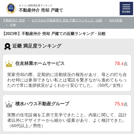
オリコン顧客満足度ランキング
不動産仲介 売却 戸建て
不動産仲介 売却
おすすめの不動産仲介 売却 戸建てランキング・比較
2023年版
近畿
【2023年】不動産仲介 売却 戸建ての近畿ランキング・比較
近畿 満足度ランキング
住友林業ホームサービス
78
.4
点
実家売却の際、定期的に活動状況の報告があり、母との打ち合
わせ時には参加できない私とは電話を繋ぎながら進めてもらっ
たので常に進捗状況がよくわかり安心でした。（50代／女性）
積水ハウス不動産グループ
75
.9
点
実際の住宅設備を工房で見学できたこと。内装に関して、設計
者以外にデザイナーから細かい提案があり、よく検討できた。
（60代以上／男性）