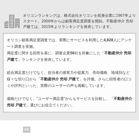
オリコンランキングは、株式会社オリコンを前身企業に1967年より
スタート。2006年からは顧客満足度調査を開始。不動産仲介 売却
戸建ては、2015年よりランキングを発表しています。
オリコン顧客満足度調査では、実際にサービスを利用した
4,928
人にアンケ
ート調査を実施。
満足度に関する回答を基に、調査企業
56
社を対象にした「
不動産仲介 売却
戸建て
」ランキングを発表しています。
総合満足度だけでなく、担当者の接客力や提案力、売却価格、地域別など
様々な切り口から「
不動産仲介 売却 戸建て
」を評価。さらに回答者の口コ
ミや評判といった、実際のユーザーの声も掲載しています。
価格だけでなく、“ユーザー満足度”からもサービスを比較し、「
不動産仲介
売却 戸建て
」選びにお役立てください。
PR