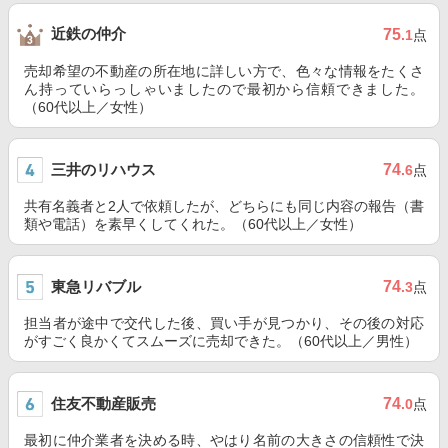
近鉄の仲介
75
.1
点
売却希望の不動産の所在地に詳しい方で、色々な情報をたくさ
ん持っていらっしゃいましたので最初から信頼できました。
（60代以上／女性）
三井のリハウス
74
.6
点
共有名義者と2人で依頼したが、どちらにも同じ内容の報告（書
類や電話）を素早くしてくれた。（60代以上／女性）
東急リバブル
74
.3
点
担当者が途中で交代した後、買い手が見つかり、その後の対応
がすごく良かくてスムーズに売却できた。（60代以上／男性）
住友不動産販売
74
.0
点
最初に仲介業者を決める時、やはり名前の大きさの信頼性で決