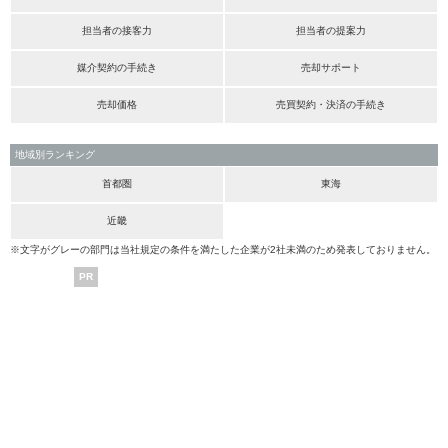
担当者の接客力
担当者の提案力
媒介契約の手続き
売却サポート
売却価格
売買契約・決済の手続き
地域別ランキング
首都圏
東海
近畿
※文字がグレーの部門は当社規定の条件を満たした企業が2社未満のため発表しておりません。
PR