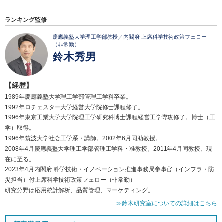
ランキング監修
慶應義塾大学理工学部教授／内閣府 上席科学技術政策フェロー
（非常勤）
鈴木秀男
【経歴】
1989年慶應義塾大学理工学部管理工学科卒業。
1992年ロチェスター大学経営大学院修士課程修了。
1996年東京工業大学大学院理工学研究科博士課程経営工学専攻修了。博士（工
学）取得。
1996年筑波大学社会工学系・講師。2002年6月同助教授。
2008年4月慶應義塾大学理工学部管理工学科・准教授。2011年4月同教授、現
在に至る。
2023年4月内閣府 科学技術・イノベーション推進事務局参事官（インフラ・防
災担当）付上席科学技術政策フェロー（非常勤）
研究分野は応用統計解析、品質管理、マーケティング。
≫鈴木研究室についての詳細はこちら