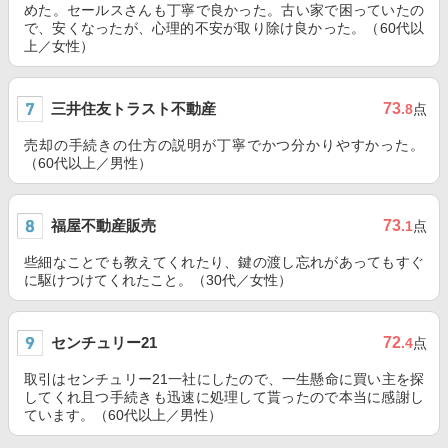
めた。セールスさんも丁寧で良かった。古い家で困っていたの
で、安くなったが、心理的不安が取り除け良かった。（60代以
上／女性）
三井住友トラスト不動産
73
.8
点
売却の手続きの仕方の説明が丁寧でかつ分かりやすかった。
（60代以上／男性）
福屋不動産販売
73
.1
点
些細なことでも教えてくれたり、鍵の渡し忘れがあってもすぐ
に駆けつけてくれたこと。（30代／女性）
センチュリー21
72
.4
点
取引はセンチュリー21一社にしたので、一生懸命に買い主を探
してくれ且つ手続きも迅速に処理して貰ったので本当に感謝し
ています。（60代以上／男性）