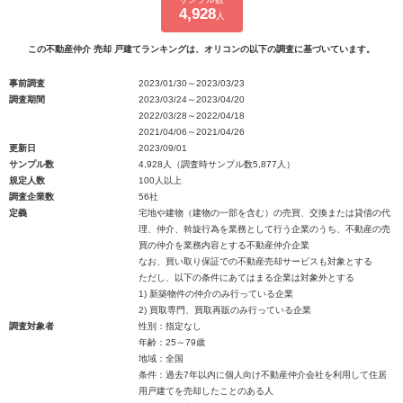
4,928
人
この不動産仲介 売却 戸建てランキングは、オリコンの以下の調査に基づいています。
事前調査
2023/01/30～2023/03/23
調査期間
2023/03/24～2023/04/20
2022/03/28～2022/04/18
2021/04/06～2021/04/26
更新日
2023/09/01
サンプル数
4,928人（調査時サンプル数5,877人）
規定人数
100人以上
調査企業数
56社
定義
宅地や建物（建物の一部を含む）の売買、交換または貸借の代
理、仲介、斡旋行為を業務として行う企業のうち、不動産の売
買の仲介を業務内容とする不動産仲介企業
なお、買い取り保証での不動産売却サービスも対象とする
ただし、以下の条件にあてはまる企業は対象外とする
1) 新築物件の仲介のみ行っている企業
2) 買取専門、買取再販のみ行っている企業
調査対象者
性別：指定なし
年齢：25～79歳
地域：全国
条件：過去7年以内に個人向け不動産仲介会社を利用して住居
用戸建てを売却したことのある人