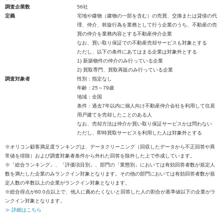
調査企業数
56社
定義
宅地や建物（建物の一部を含む）の売買、交換または貸借の代
理、仲介、斡旋行為を業務として行う企業のうち、不動産の売
買の仲介を業務内容とする不動産仲介企業
なお、買い取り保証での不動産売却サービスも対象とする
ただし、以下の条件にあてはまる企業は対象外とする
1) 新築物件の仲介のみ行っている企業
2) 買取専門、買取再販のみ行っている企業
調査対象者
性別：指定なし
年齢：25～79歳
地域：全国
条件：過去7年以内に個人向け不動産仲介会社を利用して住居
用戸建てを売却したことのある人
なお、売却方法は仲介か買い取り保証サービスかは問わない
ただし、即時買取サービスを利用した人は対象外とする
※オリコン顧客満足度ランキングは、データクリーニング（回収したデータから不正回答や異
常値を排除）および調査対象者条件から外れた回答を除外した上で作成しています。
※「総合ランキング」、「評価項目別」、部門の「業態別」においては有効回答者数が規定人
数を満たした企業のみランクイン対象となります。その他の部門においては有効回答者数が規
定人数の半数以上の企業がランクイン対象となります。
※総合得点が60.0点以上で、他人に薦めたくないと回答した人の割合が基準値以下の企業がラ
ンクイン対象となります。
≫ 詳細はこちら