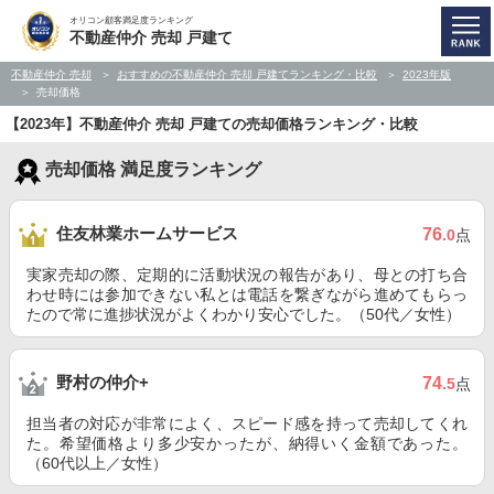
オリコン顧客満足度ランキング
不動産仲介 売却 戸建て
不動産仲介 売却
おすすめの不動産仲介 売却 戸建てランキング・比較
2023年版
売却価格
【2023年】不動産仲介 売却 戸建ての売却価格ランキング・比較
売却価格 満足度ランキング
住友林業ホームサービス
76
.0
点
実家売却の際、定期的に活動状況の報告があり、母との打ち合
わせ時には参加できない私とは電話を繋ぎながら進めてもらっ
たので常に進捗状況がよくわかり安心でした。（50代／女性）
野村の仲介+
74
.5
点
担当者の対応が非常によく、スピード感を持って売却してくれ
た。希望価格より多少安かったが、納得いく金額であった。
（60代以上／女性）