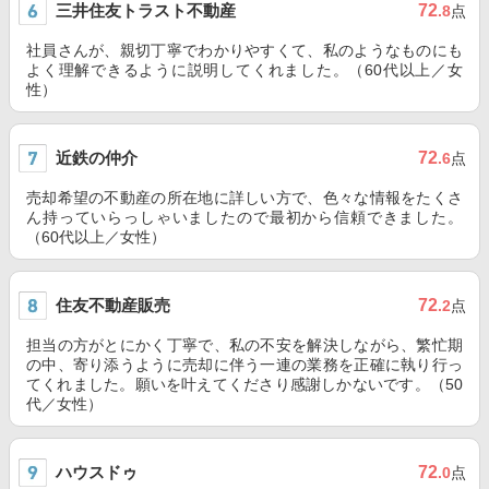
三井住友トラスト不動産
72
.8
点
社員さんが、親切丁寧でわかりやすくて、私のようなものにも
よく理解できるように説明してくれました。（60代以上／女
性）
近鉄の仲介
72
.6
点
売却希望の不動産の所在地に詳しい方で、色々な情報をたくさ
ん持っていらっしゃいましたので最初から信頼できました。
（60代以上／女性）
住友不動産販売
72
.2
点
担当の方がとにかく丁寧で、私の不安を解決しながら、繁忙期
の中、寄り添うように売却に伴う一連の業務を正確に執り行っ
てくれました。願いを叶えてくださり感謝しかないです。（50
代／女性）
ハウスドゥ
72
.0
点