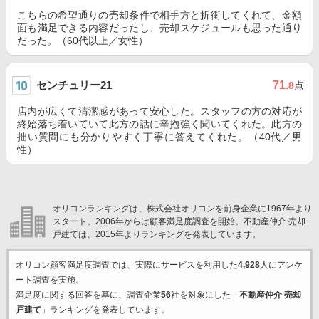
こちらの希望通りの売却条件で相手方と折衝してくれて、金額
面も満足できる内容だったし、売却スケジュールも思った通り
だった。（60代以上／女性）
センチュリー21
71
.8
点
店内が広くて清潔感があって安心した。スタッフの方の対応が
終始落ち着いていて此方の話に辛抱強く聞いてくれた。此方の
拙い質問にも分かりやすく丁寧に答えてくれた。（40代／男
性）
オリコンランキングは、株式会社オリコンを前身企業に1967年より
スタート。2006年からは顧客満足度調査を開始。不動産仲介 売却
戸建ては、2015年よりランキングを発表しています。
オリコン顧客満足度調査では、実際にサービスを利用した
4,928
人にアンケ
ート調査を実施。
満足度に関する回答を基に、調査企業
56
社を対象にした「
不動産仲介 売却
戸建て
」ランキングを発表しています。