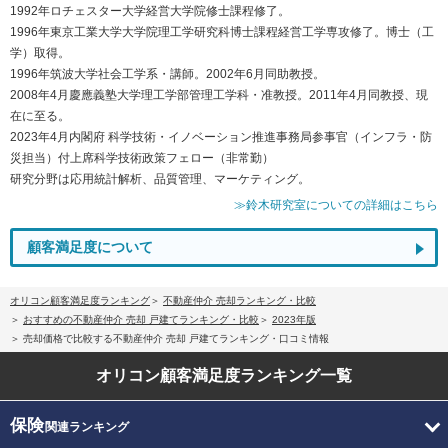
1992年ロチェスター大学経営大学院修士課程修了。
1996年東京工業大学大学院理工学研究科博士課程経営工学専攻修了。博士（工
学）取得。
1996年筑波大学社会工学系・講師。2002年6月同助教授。
2008年4月慶應義塾大学理工学部管理工学科・准教授。2011年4月同教授、現
在に至る。
2023年4月内閣府 科学技術・イノベーション推進事務局参事官（インフラ・防
災担当）付上席科学技術政策フェロー（非常勤）
研究分野は応用統計解析、品質管理、マーケティング。
≫鈴木研究室についての詳細はこちら
顧客満足度について
オリコン顧客満足度ランキング
不動産仲介 売却ランキング・比較
おすすめの不動産仲介 売却 戸建てランキング・比較
2023年版
売却価格で比較する不動産仲介 売却 戸建てランキング・口コミ情報
オリコン顧客満足度
ランキング一覧
保険
関連ランキング