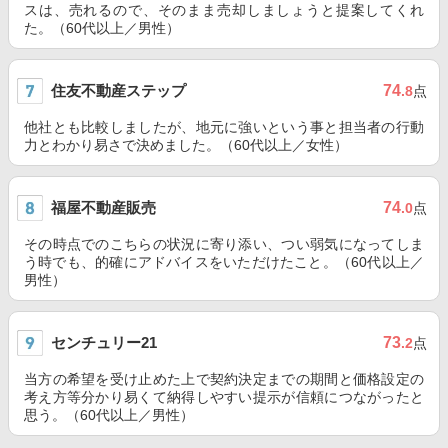
スは、売れるので、そのまま売却しましょうと提案してくれ
た。（60代以上／男性）
住友不動産ステップ
74
.8
点
他社とも比較しましたが、地元に強いという事と担当者の行動
力とわかり易さで決めました。（60代以上／女性）
福屋不動産販売
74
.0
点
その時点でのこちらの状況に寄り添い、つい弱気になってしま
う時でも、的確にアドバイスをいただけたこと。（60代以上／
男性）
センチュリー21
73
.2
点
当方の希望を受け止めた上で契約決定までの期間と価格設定の
考え方等分かり易くて納得しやすい提示が信頼につながったと
思う。（60代以上／男性）