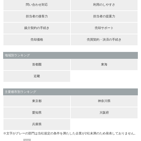
問い合わせ対応
利用のしやすさ
担当者の接客力
担当者の提案力
媒介契約の手続き
売却サポート
売却価格
売買契約・決済の手続き
地域別ランキング
首都圏
東海
近畿
主要都市別ランキング
東京都
神奈川県
愛知県
大阪府
兵庫県
※文字がグレーの部門は当社規定の条件を満たした企業が2社未満のため発表しておりません。