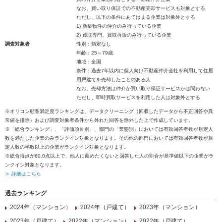
なお、買い取り保証での不動産売却サービスも対象とする
ただし、以下の条件にあてはまる企業は対象外とする
1) 新築物件の仲介のみ行っている企業
2) 買取専門、買取再販のみ行っている企業
調査対象者
性別：指定なし
年齢：25～79歳
地域：全国
条件：過去7年以内に個人向け不動産仲介会社を利用して住居
用戸建てを売却したことのある人
なお、売却方法は仲介か買い取り保証サービスかは問わない
ただし、即時買取サービスを利用した人は対象外とする
※オリコン顧客満足度ランキングは、データクリーニング（回収したデータから不正回答や異
常値を排除）および調査対象者条件から外れた回答を除外した上で作成しています。
※「総合ランキング」、「評価項目別」、部門の「業態別」においては有効回答者数が規定人
数を満たした企業のみランクイン対象となります。その他の部門においては有効回答者数が規
定人数の半数以上の企業がランクイン対象となります。
※総合得点が60.0点以上で、他人に薦めたくないと回答した人の割合が基準値以下の企業がラ
ンクイン対象となります。
≫ 詳細はこちら
過去ランキング
2024年（マンション）
2024年（戸建て）
2023年（マンション）
2023年（戸建て）
2022年（マンション）
2022年（戸建て）