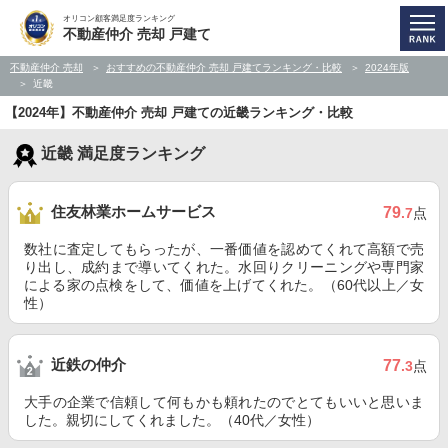
オリコン顧客満足度ランキング
不動産仲介 売却 戸建て
不動産仲介 売却
おすすめの不動産仲介 売却 戸建てランキング・比較
2024年版
近畿
【2024年】不動産仲介 売却 戸建ての近畿ランキング・比較
近畿 満足度ランキング
住友林業ホームサービス
79
.7
点
数社に査定してもらったが、一番価値を認めてくれて高額で売
り出し、成約まで導いてくれた。水回りクリーニングや専門家
による家の点検をして、価値を上げてくれた。（60代以上／女
性）
近鉄の仲介
77
.3
点
大手の企業で信頼して何もかも頼れたのでとてもいいと思いま
した。親切にしてくれました。（40代／女性）