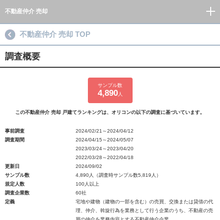
不動産仲介 売却
不動産仲介 売却 TOP
調査概要
サンプル数
4,890
人
この不動産仲介 売却 戸建てランキングは、オリコンの以下の調査に基づいています。
事前調査
2024/02/21～2024/04/12
調査期間
2024/04/15～2024/05/07
2023/03/24～2023/04/20
2022/03/28～2022/04/18
更新日
2024/09/02
サンプル数
4,890人（調査時サンプル数5,819人）
規定人数
100人以上
調査企業数
60社
定義
宅地や建物（建物の一部を含む）の売買、交換または貸借の代
理、仲介、斡旋行為を業務として行う企業のうち、不動産の売
買の仲介を業務内容とする不動産仲介企業