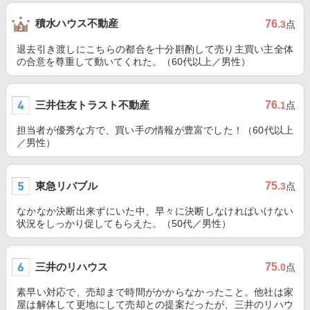
積水ハウス不動産
76
.3
点
退去引き渡しにこちらの都合を十分斟酌して売り主買い主全体
の合意を尊重して動いてくれた。（60代以上／男性）
三井住友トラスト不動産
76
.1
点
担当者が優秀な方で、買い手の情報が豊富でした！（60代以上
／男性）
東急リバブル
75
.3
点
なかなか決断出来ずにいた中、早々に決断しなければいけない
状況をしっかり促してもらえた。（50代／男性）
三井のリハウス
75
.0
点
素早い対応で、売却まで時間がかからなかったこと。他社は家
屋は解体して更地にして売却との提案だったが、三井のリハウ