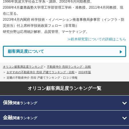
1996年筑波大学社会工学系・講師。2002年6月同助教授。
2008年4月慶應義塾大学理工学部管理工学科・准教授。2011年4月同教授、現
在に至る。
2023年4月内閣府 科学技術・イノベーション推進事務局参事官（インフラ・防
災担当）付上席科学技術政策フェロー（非常勤）
研究分野は応用統計解析、品質管理、マーケティング。
≫鈴木研究室についての詳細はこちら
顧客満足度について
オリコン顧客満足度ランキング
不動産仲介 売却ランキング・比較
おすすめの不動産仲介 売却 戸建てランキング・比較
2024年版
近畿の不動産仲介 売却 戸建てランキング・口コミ情報
オリコン顧客満足度
ランキング一覧
保険
関連ランキング
金融
関連ランキング