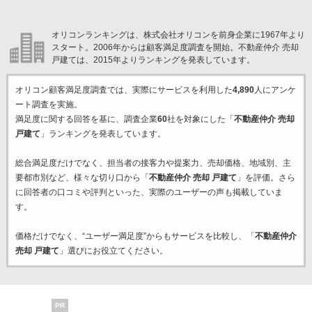
オリコンランキングは、株式会社オリコンを前身企業に1967年より
スタート。2006年からは顧客満足度調査を開始。不動産仲介 売却
戸建ては、2015年よりランキングを発表しています。
オリコン顧客満足度調査では、実際にサービスを利用した
4,890
人にアンケ
ート調査を実施。
満足度に関する回答を基に、調査企業
60
社を対象にした「
不動産仲介 売却
戸建て
」ランキングを発表しています。
総合満足度だけでなく、担当者の接客力や提案力、売却価格、地域別、主
要都市別など、様々な切り口から「
不動産仲介 売却 戸建て
」を評価。さら
に回答者の口コミや評判といった、実際のユーザーの声も掲載していま
す。
価格だけでなく、“ユーザー満足度”からもサービスを比較し、「
不動産仲介
売却 戸建て
」選びにお役立てください。
PR