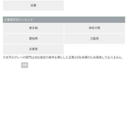
近畿
主要都市別ランキング
東京都
神奈川県
愛知県
大阪府
兵庫県
※文字がグレーの部門は当社規定の条件を満たした企業が2社未満のため発表しておりません。
PR