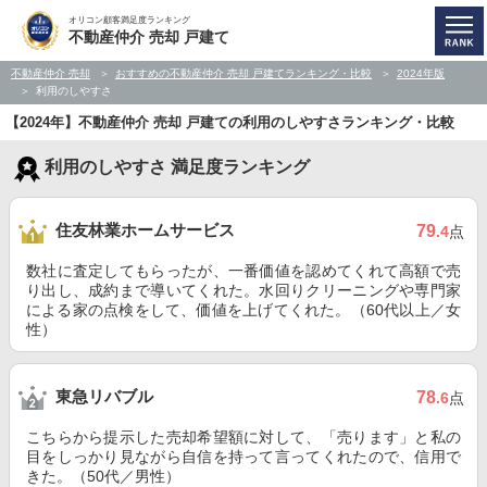
オリコン顧客満足度ランキング
不動産仲介 売却 戸建て
不動産仲介 売却
おすすめの不動産仲介 売却 戸建てランキング・比較
2024年版
利用のしやすさ
【2024年】不動産仲介 売却 戸建ての利用のしやすさランキング・比較
利用のしやすさ 満足度ランキング
住友林業ホームサービス
79
.4
点
数社に査定してもらったが、一番価値を認めてくれて高額で売
り出し、成約まで導いてくれた。水回りクリーニングや専門家
による家の点検をして、価値を上げてくれた。（60代以上／女
性）
東急リバブル
78
.6
点
こちらから提示した売却希望額に対して、「売ります」と私の
目をしっかり見ながら自信を持って言ってくれたので、信用で
きた。（50代／男性）