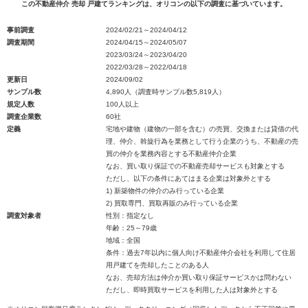
この不動産仲介 売却 戸建てランキングは、オリコンの以下の調査に基づいています。
事前調査
2024/02/21～2024/04/12
調査期間
2024/04/15～2024/05/07
2023/03/24～2023/04/20
2022/03/28～2022/04/18
更新日
2024/09/02
サンプル数
4,890人（調査時サンプル数5,819人）
規定人数
100人以上
調査企業数
60社
定義
宅地や建物（建物の一部を含む）の売買、交換または貸借の代
理、仲介、斡旋行為を業務として行う企業のうち、不動産の売
買の仲介を業務内容とする不動産仲介企業
なお、買い取り保証での不動産売却サービスも対象とする
ただし、以下の条件にあてはまる企業は対象外とする
1) 新築物件の仲介のみ行っている企業
2) 買取専門、買取再販のみ行っている企業
調査対象者
性別：指定なし
年齢：25～79歳
地域：全国
条件：過去7年以内に個人向け不動産仲介会社を利用して住居
用戸建てを売却したことのある人
なお、売却方法は仲介か買い取り保証サービスかは問わない
ただし、即時買取サービスを利用した人は対象外とする