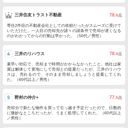
三井住友トラスト不動産
78
.6
点
専任2件目の不動産会社としての依頼だったがスムーズに受けて
いただけた。一人目の売却先が諸々の諸条件で売却が遅くなる
のがわかってからの行動は早かった。（50代／男性）
三井のリハウス
78
.4
点
素早い対応で、売却まで時間がかからなかったこと。他社は家
屋は解体して更地にして売却との提案だったが、三井のリハウ
スは、売れるので、そのまま売却しましょうと提案してくれ
た。（60代以上／男性）
野村の仲介+
77
.5
点
売却分で新たな物件を買って引っ越す予定だったので、日数的
に微妙なところだったが、うまく処理してくれた。（60代以上
／男性）