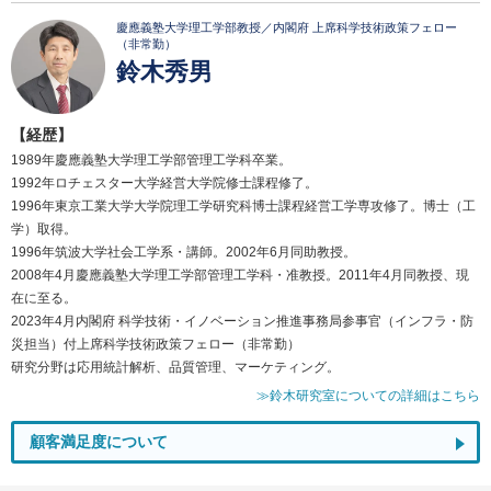
慶應義塾大学理工学部教授／内閣府 上席科学技術政策フェロー
（非常勤）
鈴木秀男
【経歴】
1989年慶應義塾大学理工学部管理工学科卒業。
1992年ロチェスター大学経営大学院修士課程修了。
1996年東京工業大学大学院理工学研究科博士課程経営工学専攻修了。博士（工
学）取得。
1996年筑波大学社会工学系・講師。2002年6月同助教授。
2008年4月慶應義塾大学理工学部管理工学科・准教授。2011年4月同教授、現
在に至る。
2023年4月内閣府 科学技術・イノベーション推進事務局参事官（インフラ・防
災担当）付上席科学技術政策フェロー（非常勤）
研究分野は応用統計解析、品質管理、マーケティング。
≫鈴木研究室についての詳細はこちら
顧客満足度について