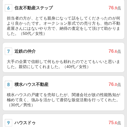
住友不動産ステップ
76
.9
点
担当者の方が、とても親身になって話をしてくださったのが何
より良かったです。オークション形式での売り方も、他の不動
産屋さんにはないやり方で、納得の査定をして頂けて助かりま
した。（50代／女性）
近鉄の仲介
76
.6
点
大手の企業で信頼して何もかも頼れたのでとてもいいと思いま
した。親切にしてくれました。（40代／女性）
積水ハウス不動産
76
.0
点
積水ハウスの戸建てを売却したが、関連会社が故の性能熟知が
極めて良く、強みを活かして適切な販促活動を行ってくれた。
（30代／男性）
ハウスドゥ
75
.6
点