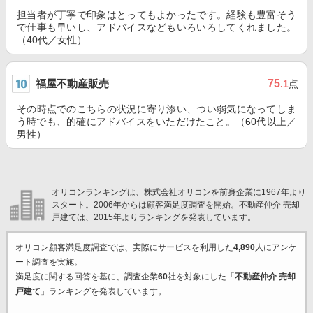
担当者が丁寧で印象はとってもよかったです。経験も豊富そう
で仕事も早いし、アドバイスなどもいろいろしてくれました。
（40代／女性）
福屋不動産販売
75
.1
点
その時点でのこちらの状況に寄り添い、つい弱気になってしま
う時でも、的確にアドバイスをいただけたこと。（60代以上／
男性）
オリコンランキングは、株式会社オリコンを前身企業に1967年より
スタート。2006年からは顧客満足度調査を開始。不動産仲介 売却
戸建ては、2015年よりランキングを発表しています。
オリコン顧客満足度調査では、実際にサービスを利用した
4,890
人にアンケ
ート調査を実施。
満足度に関する回答を基に、調査企業
60
社を対象にした「
不動産仲介 売却
戸建て
」ランキングを発表しています。