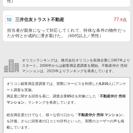
性）
三井住友トラスト不動産
77
.8
点
担当者が親身になって対応してくれて、特殊な条件の物件だっ
たが何とか成約に漕ぎ着けた。（60代以上／男性）
オリコンランキングは、株式会社オリコンを前身企業に1967年より
スタート。2006年からは顧客満足度調査を開始。不動産仲介 売却
マンションは、2015年よりランキングを発表しています。
オリコン顧客満足度調査では、実際にサービスを利用した
6,010
人にアンケ
ート調査を実施。
満足度に関する回答を基に、調査企業
65
社を対象にした「
不動産仲介 売却
マンション
」ランキングを発表しています。
総合満足度だけでなく、様々な切り口から「
不動産仲介 売却 マンション
」
を評価。さらに回答者の口コミや評判といった、実際のユーザーの声も掲
載しています。