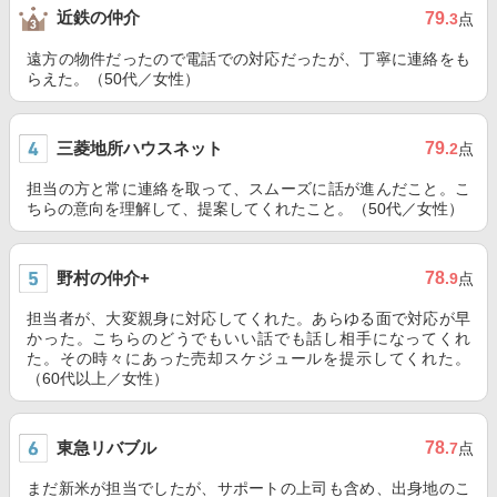
近鉄の仲介
79
.3
点
遠方の物件だったので電話での対応だったが、丁寧に連絡をも
らえた。（50代／女性）
三菱地所ハウスネット
79
.2
点
担当の方と常に連絡を取って、スムーズに話が進んだこと。こ
ちらの意向を理解して、提案してくれたこと。（50代／女性）
野村の仲介+
78
.9
点
担当者が、大変親身に対応してくれた。あらゆる面で対応が早
かった。こちらのどうでもいい話でも話し相手になってくれ
た。その時々にあった売却スケジュールを提示してくれた。
（60代以上／女性）
東急リバブル
78
.7
点
まだ新米が担当でしたが、サポートの上司も含め、出身地のこ