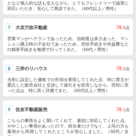
となど個人的な話も交えながら、とてもフレンドリーで誠実に
対応いただき、安心して商談できた。（60代以上／男性）
大京穴吹不動産
78
.5
点
営業マンがベテランであったため、信頼度は多少あった。マン
ション購入時の子会社であったため、売却手続きや共益費など
の精算手続きを無償で行ってくれた。（50代／男性）
三井のリハウス
78
.3
点
当初に設定した価格での売却を実現してくれた点、特に買主が
委託した販売会社と交渉して値引きを拒否しながら、売却に至
った点は、特に高く評価できた。（60代以上／男性）
住友不動産販売
78
.1
点
こちらの事情をよく聞いてくれて、適切に対応してくれた点。
ややこしい事情があったので、担当者だけでなく、上司の方も
最初から同席してくれたところが安心しました。（50代／女