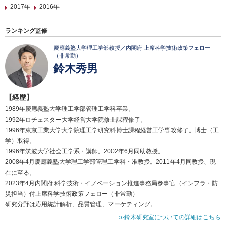
2017年
2016年
ランキング監修
慶應義塾大学理工学部教授／内閣府 上席科学技術政策フェロー
（非常勤）
鈴木秀男
【経歴】
1989年慶應義塾大学理工学部管理工学科卒業。
1992年ロチェスター大学経営大学院修士課程修了。
1996年東京工業大学大学院理工学研究科博士課程経営工学専攻修了。博士（工
学）取得。
1996年筑波大学社会工学系・講師。2002年6月同助教授。
2008年4月慶應義塾大学理工学部管理工学科・准教授。2011年4月同教授、現
在に至る。
2023年4月内閣府 科学技術・イノベーション推進事務局参事官（インフラ・防
災担当）付上席科学技術政策フェロー（非常勤）
研究分野は応用統計解析、品質管理、マーケティング。
≫鈴木研究室についての詳細はこちら