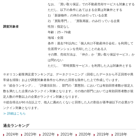
なお、「買い取り保証」での不動産売却サービスも対象とする
ただし、以下の条件にあてはまる企業は対象外とする
1) 「新築物件」の仲介のみ行っている企業
2) 「買取専門」、「買取再販」のみ行っている企業
調査対象者
性別：指定なし
年齢：25～79歳
地域：全国
条件：過去7年以内に「個人向け不動産仲介会社」を利用して
住居用マンションを売却したことのある人
その際、売却方法は、「仲介」か「買い取り保証サービス」か
は問わない
ただし、「即時買取サービス」を利用した人は対象外とする
※オリコン顧客満足度ランキングは、データクリーニング（回収したデータから不正回答や異
常値を排除）および調査対象者条件から外れた回答を除外した上で作成しています。
※「総合ランキング」、「評価項目別」、部門の「業態別」においては有効回答者数が規定人
数を満たした企業のみランクイン対象となります。その他の部門においては有効回答者数が規
定人数の半数以上の企業がランクイン対象となります。
※総合得点が60.0点以上で、他人に薦めたくないと回答した人の割合が基準値以下の企業がラ
ンクイン対象となります。
≫ 詳細はこちら
過去ランキング
2024年
2023年
2022年
2021年
2020年
2019年
2018年