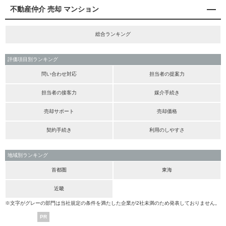
不動産仲介 売却 マンション
総合ランキング
評価項目別ランキング
問い合わせ対応
担当者の提案力
担当者の接客力
媒介手続き
売却サポート
売却価格
契約手続き
利用のしやすさ
地域別ランキング
首都圏
東海
近畿
※文字がグレーの部門は当社規定の条件を満たした企業が2社未満のため発表しておりません。
PR