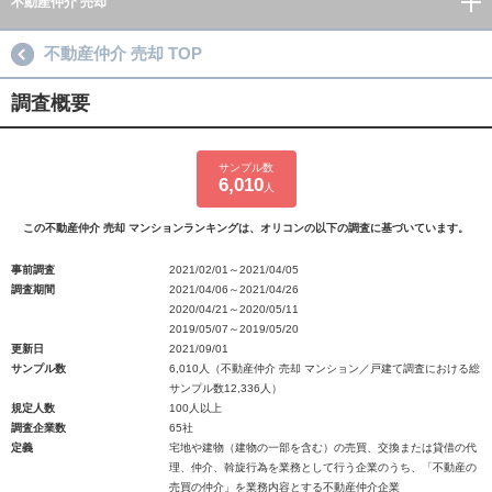
不動産仲介 売却
不動産仲介 売却 TOP
調査概要
サンプル数
6,010
人
この不動産仲介 売却 マンションランキングは、オリコンの以下の調査に基づいています。
事前調査
2021/02/01～2021/04/05
調査期間
2021/04/06～2021/04/26
2020/04/21～2020/05/11
2019/05/07～2019/05/20
更新日
2021/09/01
サンプル数
6,010人（不動産仲介 売却 マンション／戸建て調査における総
サンプル数12,336人）
規定人数
100人以上
調査企業数
65社
定義
宅地や建物（建物の一部を含む）の売買、交換または貸借の代
理、仲介、斡旋行為を業務として行う企業のうち、「不動産の
売買の仲介」を業務内容とする不動産仲介企業