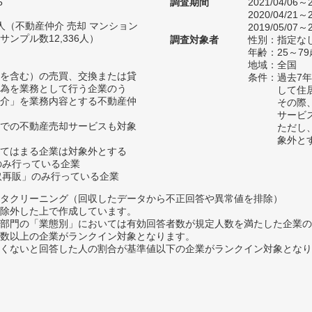
5
調査期間
2021/04/06～2
2020/04/21～2
10人（不動産仲介 売却 マンション
2019/05/07～2
ンプル数12,336人）
調査対象者
性別：指定な
年齢：25～79
地域：全国
を含む）の売買、交換または貸
条件：過去7
為を業務として行う企業のう
して住
介」を業務内容とする不動産仲
その際
サービ
での不動産売却サービスも対象
ただし
象外と
てはまる企業は対象外とする
のみ行っている企業
買取再販」のみ行っている企業
タクリーニング（回収したデータから不正回答や異常値を排除）
除外した上で作成しています。
部門の「業態別」においては有効回答者数が規定人数を満たした企業の
数以上の企業がランクイン対象となります。
めたくないと回答した人の割合が基準値以下の企業がランクイン対象とな