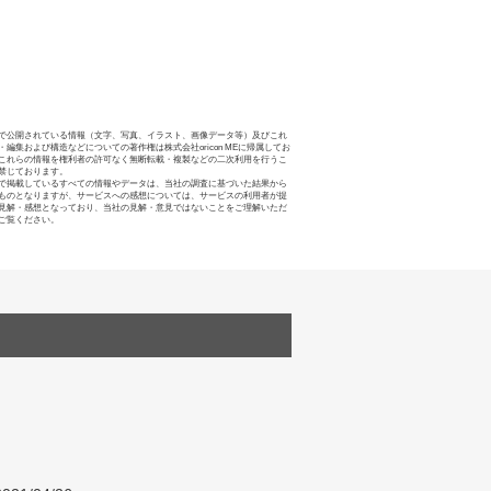
で公開されている情報（文字、写真、イラスト、画像データ等）及びこれ
・編集および構造などについての著作権は株式会社oricon MEに帰属してお
これらの情報を権利者の許可なく無断転載・複製などの二次利用を行うこ
禁じております。
で掲載しているすべての情報やデータは、当社の調査に基づいた結果から
ものとなりますが、サービスへの感想については、サービスの利用者が提
見解・感想となっており、当社の見解・意見ではないことをご理解いただ
ご覧ください。