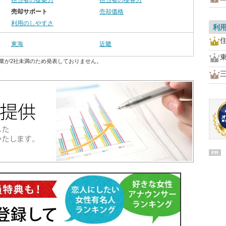
担当者の提案力
担当者の接客力
売却サポート
売却価格
利用のしやすさ
利
東海
近畿
業が2社未満のため発表しておりません。
PR