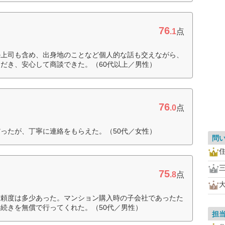
76
.1
点
の上司も含め、出身地のことなど個人的な話も交えながら、
だき、安心して商談できた。（60代以上／男性）
76
.0
点
ったが、丁寧に連絡をもらえた。（50代／女性）
問
75
.8
点
信頼度は多少あった。マンション購入時の子会社であったた
続きを無償で行ってくれた。（50代／男性）
担