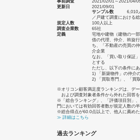
事前調査
2021/02/01～2021/04/0
更新日
2021/09/01
サンプル数
6,0
／戸建て調査における総サ
規定人数
100人以上
調査企業数
65社
定義
宅地や建物（建物の一部
借の代理、仲介、斡旋行
ち、「不動産の売買の仲
介企業
なお、「買い取り保証」
とする
ただし、以下の条件にあ
1) 「新築物件」の仲介
2) 「買取専門」、「
※オリコン顧客満足度ランキングは、デー
および調査対象者条件から外れた回答を
※「総合ランキング」、「評価項目別」、
門においては有効回答者数が規定人数の半
※総合得点が60.0点以上で、他人に薦
≫ 詳細はこちら
過去ランキング