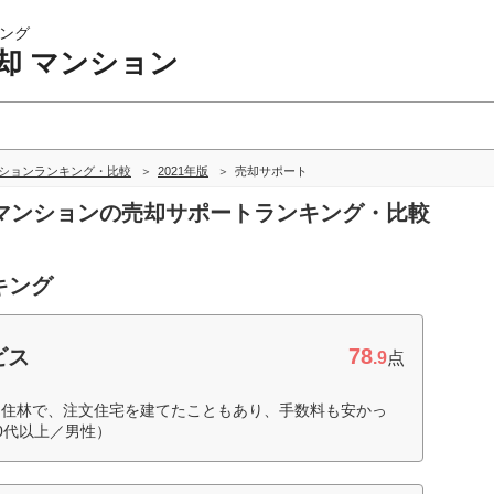
ング
却 マンション
ンションランキング・比較
2021年版
売却サポート
却 マンションの売却サポートランキング・比較
キング
78
ビス
.9
点
。住林で、注文住宅を建てたこともあり、手数料も安かっ
0代以上／男性）