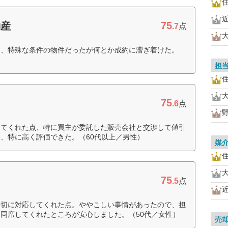
75
動産
.7
点
て、特殊な条件の物件だったが何とか成約に漕ぎ着けた。
担
75
.6
点
してくれた点、特に買主が委託した販売会社と交渉して値引
、特に高く評価できた。（60代以上／男性）
媒
75
.5
点
適切に対応してくれた点。ややこしい事情があったので、担
同席してくれたところが安心しました。（50代／女性）
売