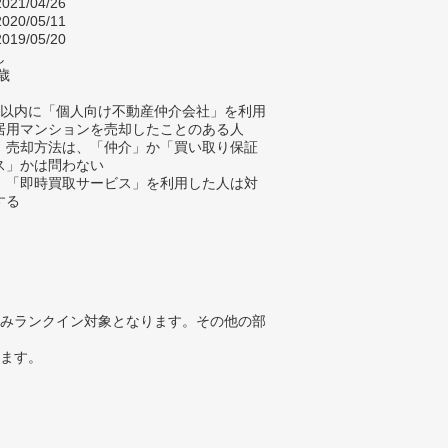
021/04/26
020/05/11
019/05/20
し
歳
年以内に「個人向け不動産仲介会社」を利用
居用マンションを売却したことのある人
、売却方法は、「仲介」か「買い取り保証
ス」かは問わない
、「即時買取サービス」を利用した人は対
する
みランクイン対象となります。その他の部
ります。