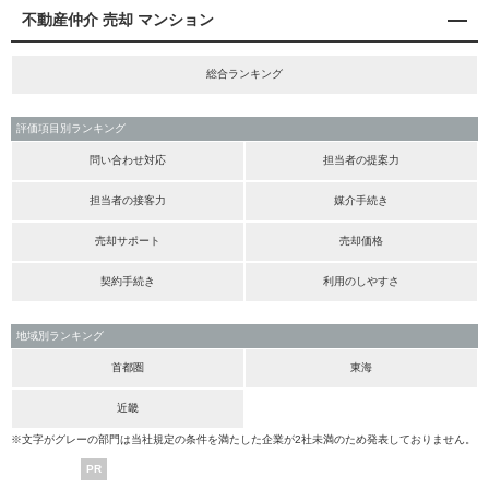
不動産仲介 売却 マンション
総合ランキング
評価項目別ランキング
問い合わせ対応
担当者の提案力
担当者の接客力
媒介手続き
売却サポート
売却価格
契約手続き
利用のしやすさ
地域別ランキング
首都圏
東海
近畿
※文字がグレーの部門は当社規定の条件を満たした企業が2社未満のため発表しておりません。
PR