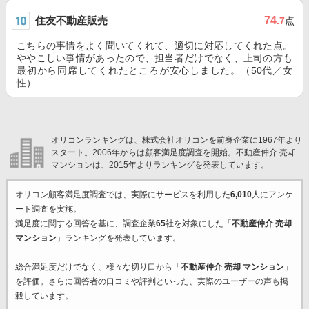
住友不動産販売
74
.7
点
こちらの事情をよく聞いてくれて、適切に対応してくれた点。
ややこしい事情があったので、担当者だけでなく、上司の方も
最初から同席してくれたところが安心しました。（50代／女
性）
オリコンランキングは、株式会社オリコンを前身企業に1967年より
スタート。2006年からは顧客満足度調査を開始。不動産仲介 売却
マンションは、2015年よりランキングを発表しています。
オリコン顧客満足度調査では、実際にサービスを利用した
6,010
人にアンケ
ート調査を実施。
満足度に関する回答を基に、調査企業
65
社を対象にした「
不動産仲介 売却
マンション
」ランキングを発表しています。
総合満足度だけでなく、様々な切り口から「
不動産仲介 売却 マンション
」
を評価。さらに回答者の口コミや評判といった、実際のユーザーの声も掲
載しています。