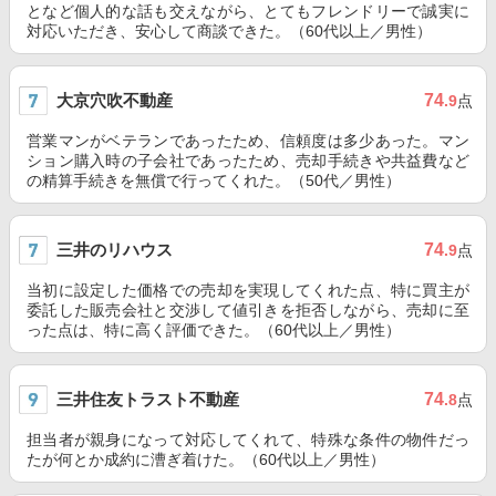
となど個人的な話も交えながら、とてもフレンドリーで誠実に
対応いただき、安心して商談できた。（60代以上／男性）
大京穴吹不動産
74
.9
点
営業マンがベテランであったため、信頼度は多少あった。マン
ション購入時の子会社であったため、売却手続きや共益費など
の精算手続きを無償で行ってくれた。（50代／男性）
三井のリハウス
74
.9
点
当初に設定した価格での売却を実現してくれた点、特に買主が
委託した販売会社と交渉して値引きを拒否しながら、売却に至
った点は、特に高く評価できた。（60代以上／男性）
三井住友トラスト不動産
74
.8
点
担当者が親身になって対応してくれて、特殊な条件の物件だっ
たが何とか成約に漕ぎ着けた。（60代以上／男性）