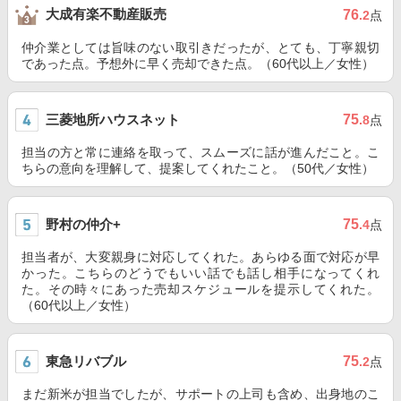
大成有楽不動産販売
76
.2
点
仲介業としては旨味のない取引きだったが、とても、丁寧親切
であった点。予想外に早く売却できた点。（60代以上／女性）
三菱地所ハウスネット
75
.8
点
担当の方と常に連絡を取って、スムーズに話が進んだこと。こ
ちらの意向を理解して、提案してくれたこと。（50代／女性）
野村の仲介+
75
.4
点
担当者が、大変親身に対応してくれた。あらゆる面で対応が早
かった。こちらのどうでもいい話でも話し相手になってくれ
た。その時々にあった売却スケジュールを提示してくれた。
（60代以上／女性）
東急リバブル
75
.2
点
まだ新米が担当でしたが、サポートの上司も含め、出身地のこ