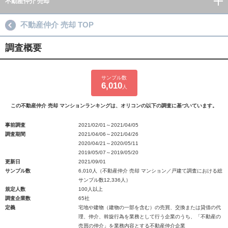
不動産仲介 売却
不動産仲介 売却 TOP
調査概要
サンプル数
6,010
人
この不動産仲介 売却 マンションランキングは、オリコンの以下の調査に基づいています。
事前調査
2021/02/01～2021/04/05
調査期間
2021/04/06～2021/04/26
2020/04/21～2020/05/11
2019/05/07～2019/05/20
更新日
2021/09/01
サンプル数
6,010人（不動産仲介 売却 マンション／戸建て調査における総
サンプル数12,336人）
規定人数
100人以上
調査企業数
65社
定義
宅地や建物（建物の一部を含む）の売買、交換または貸借の代
理、仲介、斡旋行為を業務として行う企業のうち、「不動産の
売買の仲介」を業務内容とする不動産仲介企業