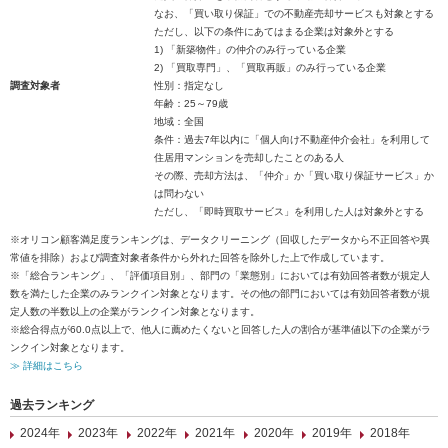
なお、「買い取り保証」での不動産売却サービスも対象とする
ただし、以下の条件にあてはまる企業は対象外とする
1) 「新築物件」の仲介のみ行っている企業
2) 「買取専門」、「買取再販」のみ行っている企業
調査対象者
性別：指定なし
年齢：25～79歳
地域：全国
条件：過去7年以内に「個人向け不動産仲介会社」を利用して
住居用マンションを売却したことのある人
その際、売却方法は、「仲介」か「買い取り保証サービス」か
は問わない
ただし、「即時買取サービス」を利用した人は対象外とする
※オリコン顧客満足度ランキングは、データクリーニング（回収したデータから不正回答や異
常値を排除）および調査対象者条件から外れた回答を除外した上で作成しています。
※「総合ランキング」、「評価項目別」、部門の「業態別」においては有効回答者数が規定人
数を満たした企業のみランクイン対象となります。その他の部門においては有効回答者数が規
定人数の半数以上の企業がランクイン対象となります。
※総合得点が60.0点以上で、他人に薦めたくないと回答した人の割合が基準値以下の企業がラ
ンクイン対象となります。
≫ 詳細はこちら
過去ランキング
2024年
2023年
2022年
2021年
2020年
2019年
2018年