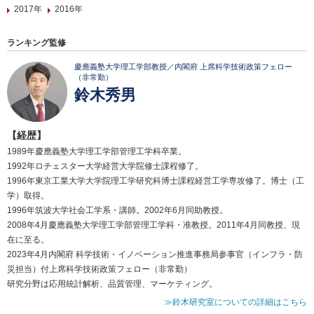
2017年
2016年
ランキング監修
慶應義塾大学理工学部教授／内閣府 上席科学技術政策フェロー
（非常勤）
鈴木秀男
【経歴】
1989年慶應義塾大学理工学部管理工学科卒業。
1992年ロチェスター大学経営大学院修士課程修了。
1996年東京工業大学大学院理工学研究科博士課程経営工学専攻修了。博士（工
学）取得。
1996年筑波大学社会工学系・講師。2002年6月同助教授。
2008年4月慶應義塾大学理工学部管理工学科・准教授。2011年4月同教授、現
在に至る。
2023年4月内閣府 科学技術・イノベーション推進事務局参事官（インフラ・防
災担当）付上席科学技術政策フェロー（非常勤）
研究分野は応用統計解析、品質管理、マーケティング。
≫鈴木研究室についての詳細はこちら