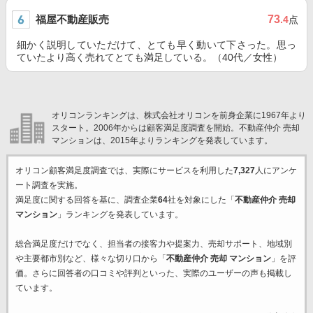
福屋不動産販売
73
.4
点
細かく説明していただけて、とても早く動いて下さった。思っ
ていたより高く売れてとても満足している。（40代／女性）
オリコンランキングは、株式会社オリコンを前身企業に1967年より
スタート。2006年からは顧客満足度調査を開始。不動産仲介 売却
マンションは、2015年よりランキングを発表しています。
オリコン顧客満足度調査では、実際にサービスを利用した
7,327
人にアンケ
ート調査を実施。
満足度に関する回答を基に、調査企業
64
社を対象にした「
不動産仲介 売却
マンション
」ランキングを発表しています。
総合満足度だけでなく、担当者の接客力や提案力、売却サポート、地域別
や主要都市別など、様々な切り口から「
不動産仲介 売却 マンション
」を評
価。さらに回答者の口コミや評判といった、実際のユーザーの声も掲載し
ています。