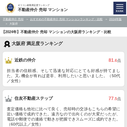
オリコン顧客満足度ランキング
不動産仲介 売却 マンション
不動産仲介 売却
おすすめの不動産仲介 売却 マンションランキング・比較
2024年版
大阪府
【2024年】不動産仲介 売却 マンションの大阪府ランキング・比較
大阪府 満足度ランキング
近鉄の仲介
81
.6
点
担当者の信頼感、そして迅速な対応にとても好感が持てまし
た。又､機会が有れば是非、利用したいと思いました。（50代
／女性）
住友不動産ステップ
77
.5
点
査定価格も他社に比べて良く、売却時の交渉もこちらの希望に
近い価格で成約できた。遠方なので出向くのが大変だったが、
電話や郵便での連絡で動きが把握できスムーズに成約できた。
（60代以上／女性）