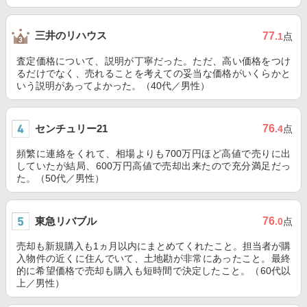
三井のリハウス
77
.1
点
査定価格について、説明が丁寧だった。ただ、高い価格をつけ
るだけでなく、売れることを考えての妥当な価格がいくらかと
いう説明があってよかった。（40代／男性）
センチュリー21
76
.4
点
頻繁に連絡をくれて、相場よりも700万円ほど高値で売りに出
していたが結局、600万円高値で売却出来たので充分満足だっ
た。（50代／男性）
東急リバブル
76
.0
点
売却も新規購入も1ヵ月以内にまとめてくれたこと。担当者が購
入物件の近くに住んでいて、土地勘が非常にあったこと。最終
的に希望価格で売却も購入も短時間で決定したこと。（60代以
上／男性）