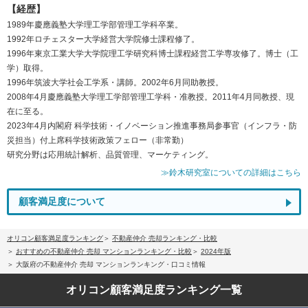
【経歴】
1989年慶應義塾大学理工学部管理工学科卒業。
1992年ロチェスター大学経営大学院修士課程修了。
1996年東京工業大学大学院理工学研究科博士課程経営工学専攻修了。博士（工
学）取得。
1996年筑波大学社会工学系・講師。2002年6月同助教授。
2008年4月慶應義塾大学理工学部管理工学科・准教授。2011年4月同教授、現
在に至る。
2023年4月内閣府 科学技術・イノベーション推進事務局参事官（インフラ・防
災担当）付上席科学技術政策フェロー（非常勤）
研究分野は応用統計解析、品質管理、マーケティング。
≫鈴木研究室についての詳細はこちら
顧客満足度について
オリコン顧客満足度ランキング
不動産仲介 売却ランキング・比較
おすすめの不動産仲介 売却 マンションランキング・比較
2024年版
大阪府の不動産仲介 売却 マンションランキング・口コミ情報
オリコン顧客満足度
ランキング一覧