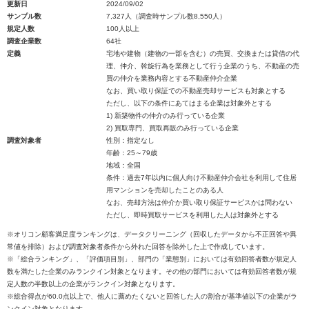
更新日
2024/09/02
サンプル数
7,327人（調査時サンプル数8,550人）
規定人数
100人以上
調査企業数
64社
定義
宅地や建物（建物の一部を含む）の売買、交換または貸借の代
理、仲介、斡旋行為を業務として行う企業のうち、不動産の売
買の仲介を業務内容とする不動産仲介企業
なお、買い取り保証での不動産売却サービスも対象とする
ただし、以下の条件にあてはまる企業は対象外とする
1) 新築物件の仲介のみ行っている企業
2) 買取専門、買取再販のみ行っている企業
調査対象者
性別：指定なし
年齢：25～79歳
地域：全国
条件：過去7年以内に個人向け不動産仲介会社を利用して住居
用マンションを売却したことのある人
なお、売却方法は仲介か買い取り保証サービスかは問わない
ただし、即時買取サービスを利用した人は対象外とする
※オリコン顧客満足度ランキングは、データクリーニング（回収したデータから不正回答や異
常値を排除）および調査対象者条件から外れた回答を除外した上で作成しています。
※「総合ランキング」、「評価項目別」、部門の「業態別」においては有効回答者数が規定人
数を満たした企業のみランクイン対象となります。その他の部門においては有効回答者数が規
定人数の半数以上の企業がランクイン対象となります。
※総合得点が60.0点以上で、他人に薦めたくないと回答した人の割合が基準値以下の企業がラ
ンクイン対象となります。