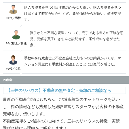
購入希望者を見つけ出す能力がかなり低い。購入希望者を見つ
け出すまで時間がかかりすぎ。希望価格から程遠い、値段交渉
50代／男性
力。
買手からの不当な要望について、売手である当方の正確な意
見、見解を買手にきちんと説明せず、案件成約を急がせた
60代以上／男性
点。
手数料を行政書士と不動産会社に支払うのは納得がいくが、マ
ンション買主にも手数料が発生したことには疑問を感じた。
40代／女性
PR情報
【三井のリハウス】不動産の無料査定・売却のご相談なら
最新の不動産市況はもちろん、地域密着型のネットワークを活か
し、街の情報なども熟知した経験豊富なスタッフがお客様の不動産
売却をお手伝いします。
不動産売却をご検討の方に向けて、三井のリハウスの特徴・実績・
選ばれ続ける理由をご紹介します！