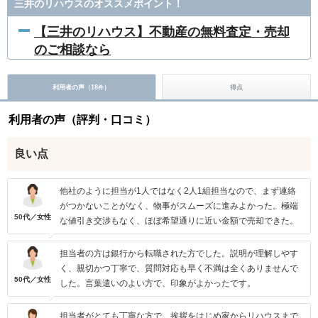
三井のリハウスのオススメポイント！
【三井のリハウス】不動産の無料査定・売却
のご相談なら
利用者の声（
18
）
得点
件
利用者の声（評判・口コミ）
良い点
他社のように担当が1人ではなく2人1組担当なので、まず連絡
がつかないことがなく、物事がスムーズに進みよかった。極端
50代／女性
な値引き交渉もなく、ほぼ希望通りに近い金額で売却できた。
担当者の方は銀行から転職された方でした。説明が理解しやす
く、親切かつ丁寧で、質問対応も早く不満は全くありませんで
50代／女性
した。言葉遣いのよい方で、印象がよかったです。
担当者がとても丁寧な方で、挨拶をはじめ家からリハウスまで