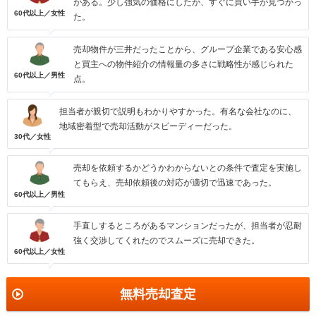
がある。少し強気の価格にしたが、すぐに買い手が見つかっ
60代以上／女性
た。
売却物件が三井だったことから、グループ企業である安心感
と買主への物件紹介の情報量の多さに戦略性が感じられた
60代以上／男性
点。
担当者が親切で説明もわかりやすかった。有名な会社なのに、
地域密着型で売却活動がスピーディーだった。
30代／女性
売却を依頼するかどうかわからないとの条件で査定を実施し
てもらえ、売却依頼後の対応が適切で迅速であった。
60代以上／男性
手直しするところがあるマンションだったが、担当者が忍耐
強く交渉してくれたのでスムーズに売却できた。
60代以上／女性
無料売却査定