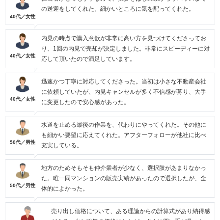
の送迎をしてくれた。細かいところに気を配ってくれた。
40代／女性
内見の時点で購入意欲が非常に高い方を見つけてくださってお
り、1回の内見で売却が決定しました。非常にスピーディーに対
40代／女性
応して頂いたので満足しています。
迅速かつ丁寧に対応してくださった。当初は小さな不動産会社
に依頼していたが、内見キャンセルが多く不信感が募り、大手
40代／女性
に変更したので安心感があった。
水道を止める最後の作業を、代わりにやってくれた。その他に
も細かい要望に応えてくれた。アフターフォローが他社に比べ
50代／男性
充実している。
地方のためそもそも仲介業者が少なく、選択肢があまりなかっ
た。唯一同マンションの販売実績があったので選択したが、全
50代／男性
体的によかった。
売り出し価格について、ある理論からの計算式があり納得感