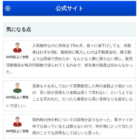
公式サイト
気になる点
人気物件なのに売却まで9か月。徐々に値下げしても、内覧
者はわずか3組。最終的に購入したのは不動産会社。購入額
60代以上／女性
よりは高値で売れたが、なんとなく腑に落ちない感じ。販売
活動報告が毎月印刷物で送られてくるのみで、担当者の熱意は伝わらなかっ
た。
見積もりを出しておいて実際販売した時の金額より低かった
が、言い訳が見積もり金額は高くて売れない、というような
60代以上／男性
ことを言われた。だったら最初から高い見積もりを提示しな
いでほしい。
契約時の仲介料についての説明が足りなかった。客サイドが
何でも知っているとは限らないので、仲介側にとって当たり
60代以上／女性
前のことでも説明をしてほしいと思った。