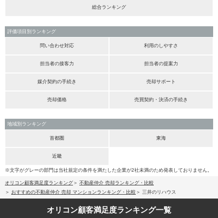
総合ランキング
評価項目別ランキング
問い合わせ対応
利用のしやすさ
担当者の接客力
担当者の提案力
媒介契約の手続き
売却サポート
売却価格
売買契約・決済の手続き
地域別ランキング
首都圏
東海
近畿
※文字がグレーの部門は当社規定の条件を満たした企業が2社未満のため発表しておりません。
オリコン顧客満足度ランキング
不動産仲介 売却ランキング・比較
おすすめの不動産仲介 売却 マンションランキング・比較
三井のリハウス
オリコン顧客満足度
ランキング一覧