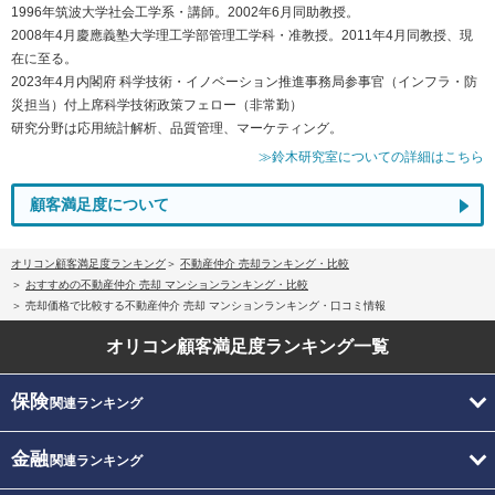
1996年筑波大学社会工学系・講師。2002年6月同助教授。
2008年4月慶應義塾大学理工学部管理工学科・准教授。2011年4月同教授、現
在に至る。
2023年4月内閣府 科学技術・イノベーション推進事務局参事官（インフラ・防
災担当）付上席科学技術政策フェロー（非常勤）
研究分野は応用統計解析、品質管理、マーケティング。
≫鈴木研究室についての詳細はこちら
顧客満足度について
オリコン顧客満足度ランキング
不動産仲介 売却ランキング・比較
おすすめの不動産仲介 売却 マンションランキング・比較
売却価格で比較する不動産仲介 売却 マンションランキング・口コミ情報
オリコン顧客満足度
ランキング一覧
保険
関連ランキング
金融
関連ランキング