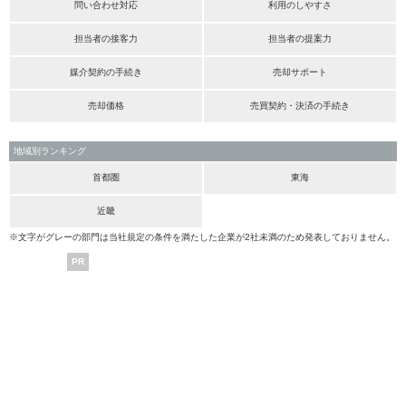
問い合わせ対応
利用のしやすさ
担当者の接客力
担当者の提案力
媒介契約の手続き
売却サポート
売却価格
売買契約・決済の手続き
地域別ランキング
首都圏
東海
近畿
※文字がグレーの部門は当社規定の条件を満たした企業が2社未満のため発表しておりません。
PR