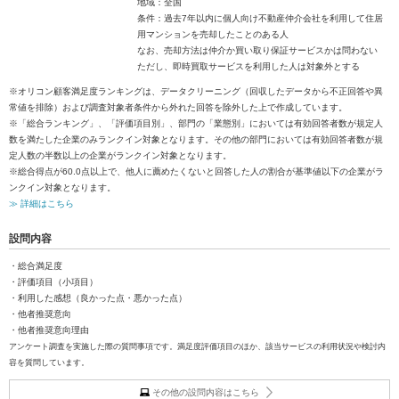
地域：全国
条件：過去7年以内に個人向け不動産仲介会社を利用して住居
用マンションを売却したことのある人
なお、売却方法は仲介か買い取り保証サービスかは問わない
ただし、即時買取サービスを利用した人は対象外とする
※オリコン顧客満足度ランキングは、データクリーニング（回収したデータから不正回答や異
常値を排除）および調査対象者条件から外れた回答を除外した上で作成しています。
※「総合ランキング」、「評価項目別」、部門の「業態別」においては有効回答者数が規定人
数を満たした企業のみランクイン対象となります。その他の部門においては有効回答者数が規
定人数の半数以上の企業がランクイン対象となります。
※総合得点が60.0点以上で、他人に薦めたくないと回答した人の割合が基準値以下の企業がラ
ンクイン対象となります。
≫ 詳細はこちら
設問内容
・総合満足度
・評価項目（小項目）
・利用した感想（良かった点・悪かった点）
・他者推奨意向
・他者推奨意向理由
アンケート調査を実施した際の質問事項です。満足度評価項目のほか、該当サービスの利用状況や検討内
容を質問しています。
その他の設問内容はこちら