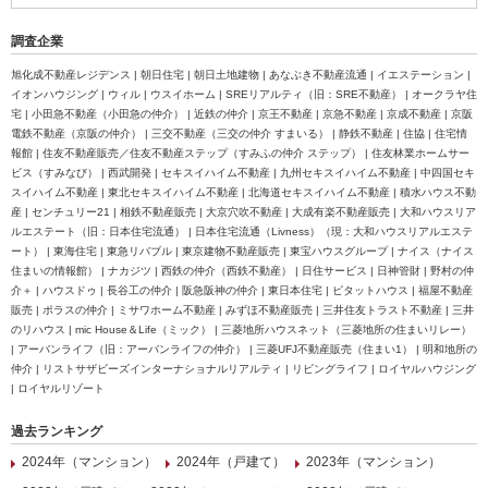
調査企業
旭化成不動産レジデンス | 朝日住宅 | 朝日土地建物 | あなぶき不動産流通 | イエステーション |
イオンハウジング | ウィル | ウスイホーム | SREリアルティ（旧：SRE不動産） | オークラヤ住
宅 | 小田急不動産（小田急の仲介） | 近鉄の仲介 | 京王不動産 | 京急不動産 | 京成不動産 | 京阪
電鉄不動産（京阪の仲介） | 三交不動産（三交の仲介 すまいる） | 静鉄不動産 | 住協 | 住宅情
報館 | 住友不動産販売／住友不動産ステップ（すみふの仲介 ステップ） | 住友林業ホームサー
ビス（すみなび） | 西武開発 | セキスイハイム不動産 | 九州セキスイハイム不動産 | 中四国セキ
スイハイム不動産 | 東北セキスイハイム不動産 | 北海道セキスイハイム不動産 | 積水ハウス不動
産 | センチュリー21 | 相鉄不動産販売 | 大京穴吹不動産 | 大成有楽不動産販売 | 大和ハウスリア
ルエステート（旧：日本住宅流通） | 日本住宅流通（Livness）（現：大和ハウスリアルエステ
ート） | 東海住宅 | 東急リバブル | 東京建物不動産販売 | 東宝ハウスグループ | ナイス（ナイス
住まいの情報館） | ナカジツ | 西鉄の仲介（西鉄不動産） | 日住サービス | 日神管財 | 野村の仲
介＋ | ハウスドゥ | 長谷工の仲介 | 阪急阪神の仲介 | 東日本住宅 | ピタットハウス | 福屋不動産
販売 | ポラスの仲介 | ミサワホーム不動産 | みずほ不動産販売 | 三井住友トラスト不動産 | 三井
のリハウス | mic House＆Life（ミック） | 三菱地所ハウスネット（三菱地所の住まいリレー）
| アーバンライフ（旧：アーバンライフの仲介） | 三菱UFJ不動産販売（住まい1） | 明和地所の
仲介 | リストサザビーズインターナショナルリアルティ | リビングライフ | ロイヤルハウジング
| ロイヤルリゾート
過去ランキング
2024年（マンション）
2024年（戸建て）
2023年（マンション）