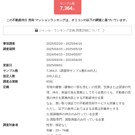
サンプル数
7,364
人
この不動産仲介 売却 マンションランキングは、オリコンの以下の調査に基づいています。
ジャンル・ランキング定義 調査詳細について
事前調査
2025/02/20～2025/04/14
調査期間
2025/04/15～2025/05/19
2024/04/15～2024/05/07
2023/03/24～2023/04/20
更新日
2025/09/01
サンプル数
7,364人（調査時サンプル数8,645人）
規定人数
100人以上
調査企業数
65社
定義
宅地や建物（建物の一部を含む）の売買、交換または貸借の代
理、仲介、斡旋行為を業務として行う企業のうち、不動産の売
買の仲介を業務内容とする不動産仲介企業
なお、買い取り保証での不動産売却サービスも対象とする
ただし、以下の条件にあてはまる企業は対象外とする
1) 新築物件の仲介のみ行っている企業
2) 買取専門、買取再販のみ行っている企業
調査対象者
性別：指定なし
年齢：25～79歳