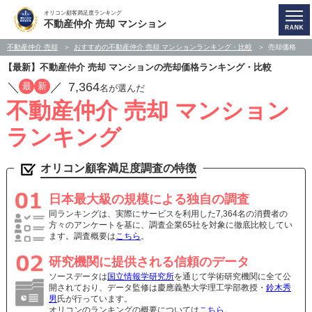
オリコン顧客満足度ランキング
不動産仲介 売却 マンション
不動産仲介 売却
おすすめの不動産仲介 売却 マンションランキング・比較
売却価格
【最新】不動産仲介 売却 マンションの売却価格ランキング・比較
／
／
7,364
最
新
名が選んだ
不動産仲介 売却 マンション
ランキング
オリコン顧客満足度調査の特徴
日本最大級の規模による独自の調査
同ランキングは、実際にサービスを利用した7,364名の消費者の
方々のアンケートを基に、調査企業65社を対象に徹底比較してい
ます。調査概要は
こちら
。
研究機関に提供される信頼のデータ
ソースデータは
国立情報学研究所
を通じて学術研究機関に全て公
開されており、データ監修は慶應義塾大学理工学部教授・
鈴木秀
男
氏が行っています。
オリコンのランキングの概要については
こちら
。