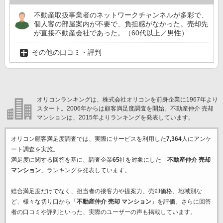
不動産取扱事業者のネットワークチャンネルが多彩で、
個人客の部屋案内が不要で、負担感がなかった。売却先
が直接不動産会社であった。（60代以上／男性）
その他の口コミ・評判
オリコンランキングは、株式会社オリコンを前身企業に1967年より
スタート。2006年からは顧客満足度調査を開始。不動産仲介 売却
マンションは、2015年よりランキングを発表しています。
オリコン顧客満足度調査では、実際にサービスを利用した
7,364
人にアンケ
ート調査を実施。
満足度に関する回答を基に、調査企業
65
社を対象にした「
不動産仲介 売却
マンション
」ランキングを発表しています。
総合満足度だけでなく、担当者の接客力や提案力、売却価格、地域別な
ど、様々な切り口から「
不動産仲介 売却 マンション
」を評価。さらに回答
者の口コミや評判といった、実際のユーザーの声も掲載しています。