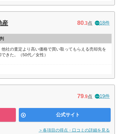
80
動産
18件
.3
点
判
、他社の査定より高い価格で買い取ってもらえる売却先を
できた。（50代／女性）
79
19件
.9
点
公式サイト
＞各項目の得点・口コミの詳細を見る