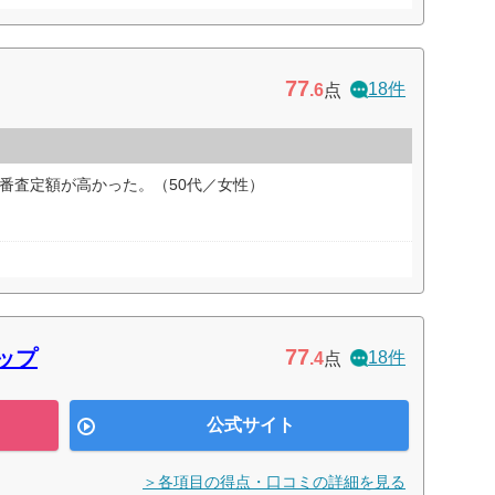
77
18件
.6
点
番査定額が高かった。（50代／女性）
77
ップ
18件
.4
点
公式サイト
＞各項目の得点・口コミの詳細を見る