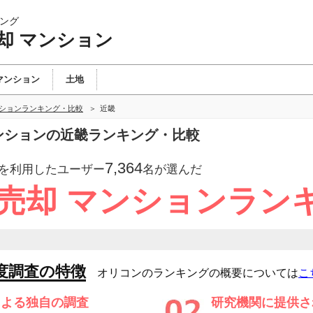
ング
却 マンション
マンション
土地
ンションランキング・比較
近畿
マンションの近畿ランキング・比較
7,364
を利用したユーザー
名が選んだ
 売却 マンションラン
度調査の特徴
オリコンのランキングの概要については
こ
による独自の調査
研究機関に提供さ