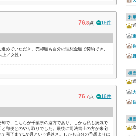
利
76
18件
.8
点
に進めていただき、売却額も自分の理想金額で契約でき、
以上／女性）
担
76
18件
.7
点
担
売却で、こちらが千葉県の遠方であり、しかも私も病気で
話と郵便とのやり取りでした。最後に司法書士の方が来宅
べて完了まで1か月という迅速さ。しかも自分の予想よりは