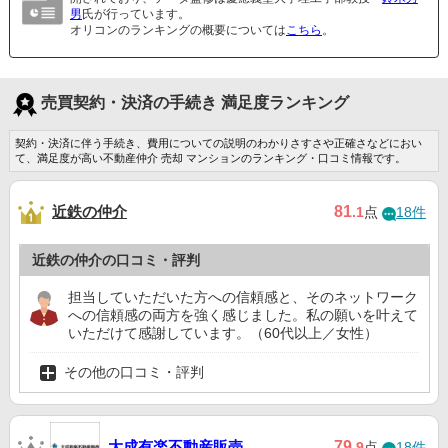
男
氏が行っています。
オリコンのランキングの概要については
こちら
。
売買契約・決済の手続き 満足度ランキング
契約・決済に伴う手続き、費用についての説明のわかりさすさや正確さなどにおい
て、満足度が高い不動産仲介 売却 マンションのランキング・口コミ情報です。
近鉄の仲介
81
.1
点
18件
近鉄の仲介の口コミ・評判
担当していただいた方への信頼感と、そのネットワーク
への信頼感の両方を強く感じました。私の願いを叶えて
いただけて感謝しています。（60代以上／女性）
その他の口コミ・評判
大成有楽不動産販売
79
.9
点
18件