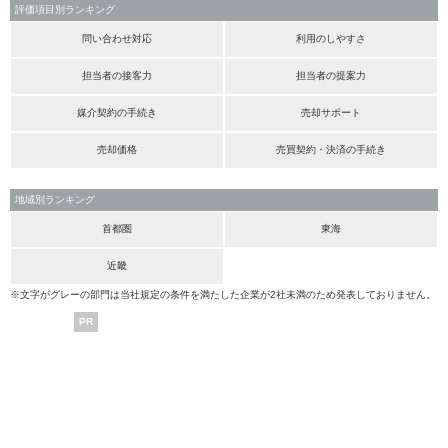
評価項目別ランキング
問い合わせ対応
利用のしやすさ
担当者の接客力
担当者の提案力
媒介契約の手続き
売却サポート
売却価格
売買契約・決済の手続き
地域別ランキング
首都圏
東海
近畿
※文字がグレーの部門は当社規定の条件を満たした企業が2社未満のため発表しておりません。
PR