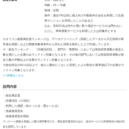
年齢：25～79歳
地域：全国
条件：過去7年以内に個人向け不動産仲介会社を利用して住居
用マンションを売却したことのある人
なお、売却方法は仲介か買い取り保証サービスかは問わない
ただし、即時買取サービスを利用した人は対象外とする
※オリコン顧客満足度ランキングは、データクリーニング（回収したデータから不正回答や異
常値を排除）および調査対象者条件から外れた回答を除外した上で作成しています。
※「総合ランキング」、「評価項目別」、部門の「業態別」においては有効回答者数が規定人
数を満たした企業のみランクイン対象となります。その他の部門においては有効回答者数が規
定人数の半数以上の企業がランクイン対象となります。
※総合得点が60.0点以上で、他人に薦めたくないと回答した人の割合が基準値以下の企業がラ
ンクイン対象となります。
≫ 詳細はこちら
設問内容
・総合満足度
・評価項目（小項目）
・利用した感想（良かった点・悪かった点）
・他者推奨意向
・他者推奨意向理由
アンケート調査を実施した際の質問事項です。満足度評価項目のほか、該当サービスの利用状況や検討内
容を質問しています。