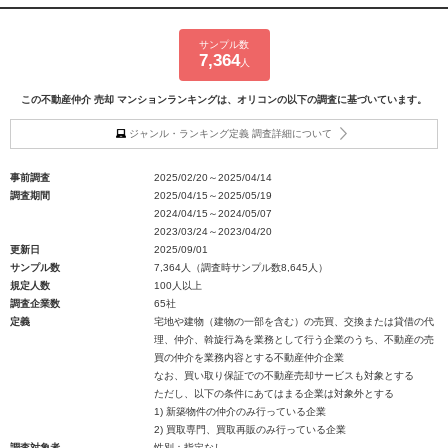
サンプル数
7,364
人
この不動産仲介 売却 マンションランキングは、オリコンの以下の調査に基づいています。
ジャンル・ランキング定義 調査詳細について
事前調査
2025/02/20～2025/04/14
調査期間
2025/04/15～2025/05/19
2024/04/15～2024/05/07
2023/03/24～2023/04/20
更新日
2025/09/01
サンプル数
7,364人（調査時サンプル数8,645人）
規定人数
100人以上
調査企業数
65社
定義
宅地や建物（建物の一部を含む）の売買、交換または貸借の代
理、仲介、斡旋行為を業務として行う企業のうち、不動産の売
買の仲介を業務内容とする不動産仲介企業
なお、買い取り保証での不動産売却サービスも対象とする
ただし、以下の条件にあてはまる企業は対象外とする
1) 新築物件の仲介のみ行っている企業
2) 買取専門、買取再販のみ行っている企業
調査対象者
性別：指定なし