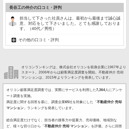
長谷工の仲介の口コミ・評判
担当して下さった社員さんは、最初から最後まで誠心誠
意、対応をして下さいました。とても感謝しておりま
す。（40代／男性）
その他の口コミ・評判
オリコンランキングは、株式会社オリコンを前身企業に1967年より
スタート。2006年からは顧客満足度調査を開始。不動産仲介 売却
マンションは、2015年よりランキングを発表しています。
オリコン顧客満足度調査では、実際にサービスを利用した
7,364
人にアンケ
ート調査を実施。
満足度に関する回答を基に、調査企業
65
社を対象にした「
不動産仲介 売却
マンション
」ランキングを発表しています。
総合満足度だけでなく、担当者の接客力や提案力、売却価格、地域別な
ど、様々な切り口から「
不動産仲介 売却 マンション
」を評価。さらに回答