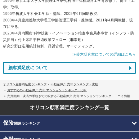
1996年東京工業大学大学院理工学研究科博士課程経営工学専攻修了。博士（工
学）取得。
1996年筑波大学社会工学系・講師。2002年6月同助教授。
2008年4月慶應義塾大学理工学部管理工学科・准教授。2011年4月同教授、現
在に至る。
2023年4月内閣府 科学技術・イノベーション推進事務局参事官（インフラ・防
災担当）付上席科学技術政策フェロー（非常勤）
研究分野は応用統計解析、品質管理、マーケティング。
≫鈴木研究室についての詳細はこちら
顧客満足度について
オリコン顧客満足度ランキング
不動産仲介 売却ランキング・比較
おすすめの不動産仲介 売却 マンションランキング・比較
売買契約・決済の手続きで比較する不動産仲介 売却 マンションランキング・口コミ情報
オリコン顧客満足度
ランキング一覧
保険
関連ランキング