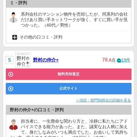
ミ・評判
系列会社のマンション物件を売却したが、同系列の会社
だけあり買い手ネットワークが強く、すぐに買い手が見
つかった。（40代／男性）
その他の口コミ・評判
野村の仲介+
78
.8
点
19件
無料売却査定
公式サイト
＞項目・部門別得点の詳細を見る
野村の仲介+の口コミ・評判
担当者に、一生懸命な関わり方と、冷静に私たちにアド
バイスできる能力があった。また、誠実なお人柄に加え
て、身だしなみがいつも満点でした。お会いして気持ち