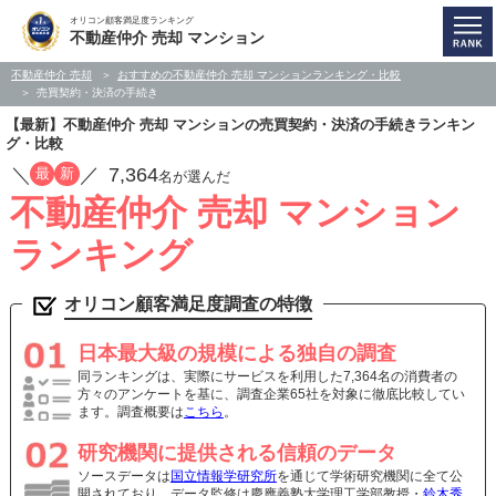
オリコン顧客満足度ランキング
不動産仲介 売却 マンション
不動産仲介 売却
おすすめの不動産仲介 売却 マンションランキング・比較
売買契約・決済の手続き
【最新】不動産仲介 売却 マンションの売買契約・決済の手続きランキン
グ・比較
／
／
7,364
最
新
名が選んだ
不動産仲介 売却 マンション
ランキング
オリコン顧客満足度調査の特徴
日本最大級の規模による独自の調査
同ランキングは、実際にサービスを利用した7,364名の消費者の
方々のアンケートを基に、調査企業65社を対象に徹底比較してい
ます。調査概要は
こちら
。
研究機関に提供される信頼のデータ
ソースデータは
国立情報学研究所
を通じて学術研究機関に全て公
開されており、データ監修は慶應義塾大学理工学部教授・
鈴木秀