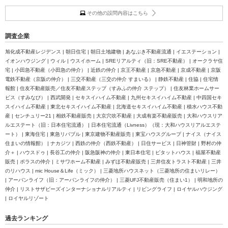
その他の設問内容はこちら
調査企業
旭化成不動産レジデンス | 朝日住宅 | 朝日土地建物 | あなぶき不動産流通 | イエステーション |
イオンハウジング | ウィル | ウスイホーム | SREリアルティ（旧：SRE不動産） | オークラヤ住
宅 | 小田急不動産（小田急の仲介） | 近鉄の仲介 | 京王不動産 | 京急不動産 | 京成不動産 | 京阪
電鉄不動産（京阪の仲介） | 三交不動産（三交の仲介 すまいる） | 静鉄不動産 | 住協 | 住宅情
報館 | 住友不動産販売／住友不動産ステップ（すみふの仲介 ステップ） | 住友林業ホームサー
ビス（すみなび） | 西武開発 | セキスイハイム不動産 | 九州セキスイハイム不動産 | 中四国セキ
スイハイム不動産 | 東北セキスイハイム不動産 | 北海道セキスイハイム不動産 | 積水ハウス不動
産 | センチュリー21 | 相鉄不動産販売 | 大京穴吹不動産 | 大成有楽不動産販売 | 大和ハウスリア
ルエステート（旧：日本住宅流通） | 日本住宅流通（Livness）（現：大和ハウスリアルエステ
ート） | 東海住宅 | 東急リバブル | 東京建物不動産販売 | 東宝ハウスグループ | ナイス（ナイス
住まいの情報館） | ナカジツ | 西鉄の仲介（西鉄不動産） | 日住サービス | 日神管財 | 野村の仲
介＋ | ハウスドゥ | 長谷工の仲介 | 阪急阪神の仲介 | 東日本住宅 | ピタットハウス | 福屋不動産
販売 | ポラスの仲介 | ミサワホーム不動産 | みずほ不動産販売 | 三井住友トラスト不動産 | 三井
のリハウス | mic House＆Life（ミック） | 三菱地所ハウスネット（三菱地所の住まいリレー）
| アーバンライフ（旧：アーバンライフの仲介） | 三菱UFJ不動産販売（住まい1） | 明和地所の
仲介 | リストサザビーズインターナショナルリアルティ | リビングライフ | ロイヤルハウジング
| ロイヤルリゾート
過去ランキング