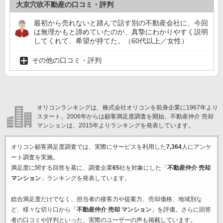
大京穴吹不動産の口コミ・評判
最初から売れないと踏んで話す別の不動産会社に、今回
は無理かもと諦めていたのが、真摯にわかりやすく説明
してくれて、希望が持てた。（60代以上／女性）
その他の口コミ・評判
オリコンランキングは、株式会社オリコンを前身企業に1967年より
スタート。2006年からは顧客満足度調査を開始。不動産仲介 売却
マンションは、2015年よりランキングを発表しています。
オリコン顧客満足度調査では、実際にサービスを利用した
7,364
人にアンケ
ート調査を実施。
満足度に関する回答を基に、調査企業
65
社を対象にした「
不動産仲介 売却
マンション
」ランキングを発表しています。
総合満足度だけでなく、担当者の接客力や提案力、売却価格、地域別な
ど、様々な切り口から「
不動産仲介 売却 マンション
」を評価。さらに回答
者の口コミや評判といった、実際のユーザーの声も掲載しています。