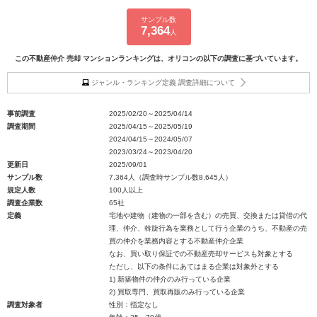
サンプル数
7,364
人
この不動産仲介 売却 マンションランキングは、オリコンの以下の調査に基づいています。
ジャンル・ランキング定義 調査詳細について
事前調査
2025/02/20～2025/04/14
調査期間
2025/04/15～2025/05/19
2024/04/15～2024/05/07
2023/03/24～2023/04/20
更新日
2025/09/01
サンプル数
7,364人（調査時サンプル数8,645人）
規定人数
100人以上
調査企業数
65社
定義
宅地や建物（建物の一部を含む）の売買、交換または貸借の代
理、仲介、斡旋行為を業務として行う企業のうち、不動産の売
買の仲介を業務内容とする不動産仲介企業
なお、買い取り保証での不動産売却サービスも対象とする
ただし、以下の条件にあてはまる企業は対象外とする
1) 新築物件の仲介のみ行っている企業
2) 買取専門、買取再販のみ行っている企業
調査対象者
性別：指定なし