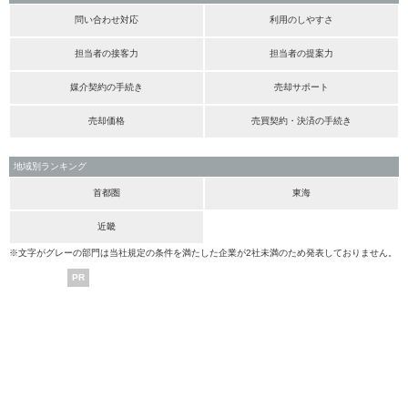
問い合わせ対応
利用のしやすさ
担当者の接客力
担当者の提案力
媒介契約の手続き
売却サポート
売却価格
売買契約・決済の手続き
地域別ランキング
首都圏
東海
近畿
※文字がグレーの部門は当社規定の条件を満たした企業が2社未満のため発表しておりません。
PR