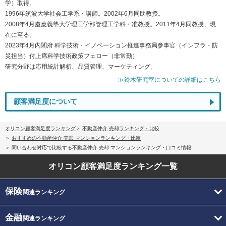
学）取得。
1996年筑波大学社会工学系・講師。2002年6月同助教授。
2008年4月慶應義塾大学理工学部管理工学科・准教授。2011年4月同教授、現
在に至る。
2023年4月内閣府 科学技術・イノベーション推進事務局参事官（インフラ・防
災担当）付上席科学技術政策フェロー（非常勤）
研究分野は応用統計解析、品質管理、マーケティング。
≫鈴木研究室についての詳細はこちら
顧客満足度について
オリコン顧客満足度ランキング
不動産仲介 売却ランキング・比較
おすすめの不動産仲介 売却 マンションランキング・比較
問い合わせ対応で比較する不動産仲介 売却 マンションランキング・口コミ情報
オリコン顧客満足度
ランキング一覧
保険
関連ランキング
金融
関連ランキング