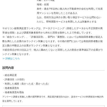
年齢：25～79歳
地域：全国
条件：過去7年以内に個人向け不動産仲介会社を利用して住居
用マンションを売却したことのある人
なお、売却方法は仲介か買い取り保証サービスかは問わない
ただし、即時買取サービスを利用した人は対象外とする
※オリコン顧客満足度ランキングは、データクリーニング（回収したデータから不正回答や異
常値を排除）および調査対象者条件から外れた回答を除外した上で作成しています。
※「総合ランキング」、「評価項目別」、部門の「業態別」においては有効回答者数が規定人
数を満たした企業のみランクイン対象となります。その他の部門においては有効回答者数が規
定人数の半数以上の企業がランクイン対象となります。
※総合得点が60.0点以上で、他人に薦めたくないと回答した人の割合が基準値以下の企業がラ
ンクイン対象となります。
≫ 詳細はこちら
設問内容
・総合満足度
・評価項目（小項目）
・利用した感想（良かった点・悪かった点）
・他者推奨意向
・他者推奨意向理由
アンケート調査を実施した際の質問事項です。満足度評価項目のほか、該当サービスの利用状況や検討内
容を質問しています。