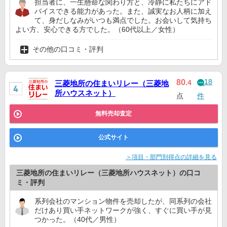
担当者に、一生懸命な関わり方と、冷静に私たちにアド
バイスできる能力があった。また、誠実なお人柄に加え
て、身だしなみがいつも満点でした。お会いして気持ち
よい方、安心できる方でした。（60代以上／女性）
その他の口コミ・評判
18
80
.4
三菱地所の住まいリレー（三菱地
所ハウスネット）
点
件
無料売却査定
公式サイト
＞項目・部門別得点の詳細を見る
三菱地所の住まいリレー（三菱地所ハウスネット）の口コ
ミ・評判
系列会社のマンション物件を売却したが、同系列の会社
だけあり買い手ネットワークが強く、すぐに買い手が見
つかった。（40代／男性）