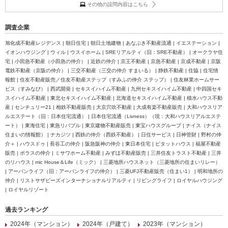
その他の設問内容はこちら
調査企業
旭化成不動産レジデンス | 朝日住宅 | 朝日土地建物 | あなぶき不動産流通 | イエステーション |
イオンハウジング | ウィル | ウスイホーム | SREリアルティ（旧：SRE不動産） | オークラヤ住
宅 | 小田急不動産（小田急の仲介） | 近鉄の仲介 | 京王不動産 | 京急不動産 | 京成不動産 | 京阪
電鉄不動産（京阪の仲介） | 三交不動産（三交の仲介 すまいる） | 静鉄不動産 | 住協 | 住宅情
報館 | 住友不動産販売／住友不動産ステップ（すみふの仲介 ステップ） | 住友林業ホームサー
ビス（すみなび） | 西武開発 | セキスイハイム不動産 | 九州セキスイハイム不動産 | 中四国セキ
スイハイム不動産 | 東北セキスイハイム不動産 | 北海道セキスイハイム不動産 | 積水ハウス不動
産 | センチュリー21 | 相鉄不動産販売 | 大京穴吹不動産 | 大成有楽不動産販売 | 大和ハウスリア
ルエステート（旧：日本住宅流通） | 日本住宅流通（Livness）（現：大和ハウスリアルエステ
ート） | 東海住宅 | 東急リバブル | 東京建物不動産販売 | 東宝ハウスグループ | ナイス（ナイス
住まいの情報館） | ナカジツ | 西鉄の仲介（西鉄不動産） | 日住サービス | 日神管財 | 野村の仲
介＋ | ハウスドゥ | 長谷工の仲介 | 阪急阪神の仲介 | 東日本住宅 | ピタットハウス | 福屋不動産
販売 | ポラスの仲介 | ミサワホーム不動産 | みずほ不動産販売 | 三井住友トラスト不動産 | 三井
のリハウス | mic House＆Life（ミック） | 三菱地所ハウスネット（三菱地所の住まいリレー）
| アーバンライフ（旧：アーバンライフの仲介） | 三菱UFJ不動産販売（住まい1） | 明和地所の
仲介 | リストサザビーズインターナショナルリアルティ | リビングライフ | ロイヤルハウジング
| ロイヤルリゾート
過去ランキング
2024年（マンション）
2024年（戸建て）
2023年（マンション）