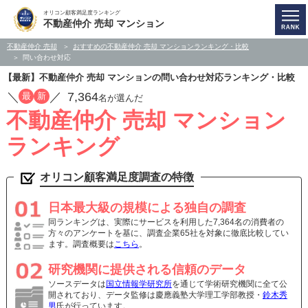
オリコン顧客満足度ランキング
不動産仲介 売却 マンション
不動産仲介 売却
おすすめの不動産仲介 売却 マンションランキング・比較
問い合わせ対応
【最新】不動産仲介 売却 マンションの問い合わせ対応ランキング・比較
／
／
7,364
最
新
名が選んだ
不動産仲介 売却 マンション
ランキング
オリコン顧客満足度調査の特徴
日本最大級の規模による独自の調査
同ランキングは、実際にサービスを利用した7,364名の消費者の
方々のアンケートを基に、調査企業65社を対象に徹底比較してい
ます。調査概要は
こちら
。
研究機関に提供される信頼のデータ
ソースデータは
国立情報学研究所
を通じて学術研究機関に全て公
開されており、データ監修は慶應義塾大学理工学部教授・
鈴木秀
男
氏が行っています。