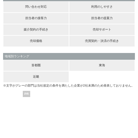
問い合わせ対応
利用のしやすさ
担当者の接客力
担当者の提案力
媒介契約の手続き
売却サポート
売却価格
売買契約・決済の手続き
地域別ランキング
首都圏
東海
近畿
※文字がグレーの部門は当社規定の条件を満たした企業が2社未満のため発表しておりません。
PR