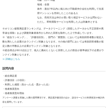
年齢：25～79歳
地域：全国
条件：過去7年以内に個人向け不動産仲介会社を利用して住居
用マンションを売却したことのある人
なお、売却方法は仲介か買い取り保証サービスかは問わない
ただし、即時買取サービスを利用した人は対象外とする
※オリコン顧客満足度ランキングは、データクリーニング（回収したデータから不正回答や異
常値を排除）および調査対象者条件から外れた回答を除外した上で作成しています。
※「総合ランキング」、「評価項目別」、部門の「業態別」においては有効回答者数が規定人
数を満たした企業のみランクイン対象となります。その他の部門においては有効回答者数が規
定人数の半数以上の企業がランクイン対象となります。
※総合得点が60.0点以上で、他人に薦めたくないと回答した人の割合が基準値以下の企業がラ
ンクイン対象となります。
≫ 詳細はこちら
設問内容
・総合満足度
・評価項目（小項目）
・利用した感想（良かった点・悪かった点）
・他者推奨意向
・他者推奨意向理由
アンケート調査を実施した際の質問事項です。満足度評価項目のほか、該当サービスの利用状況や検討内
容を質問しています。