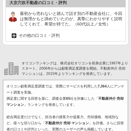
大京穴吹不動産の口コミ・評判
最初から売れないと踏んで話す別の不動産会社に、今回
は無理かもと諦めていたのが、真摯にわかりやすく説明
してくれて、希望が持てた。（60代以上／女性）
その他の口コミ・評判
オリコンランキングは、株式会社オリコンを前身企業に1967年より
スタート。2006年からは顧客満足度調査を開始。不動産仲介 売却
マンションは、2015年よりランキングを発表しています。
オリコン顧客満足度調査では、実際にサービスを利用した
7,364
人にアンケ
ート調査を実施。
満足度に関する回答を基に、調査企業
65
社を対象にした「
不動産仲介 売却
マンション
」ランキングを発表しています。
総合満足度だけでなく、担当者の接客力や提案力、売却価格、地域別な
ど、様々な切り口から「
不動産仲介 売却 マンション
」を評価。さらに回答
者の口コミや評判といった、実際のユーザーの声も掲載しています。