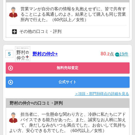
営業マンが自分の客の情報を丸抱えせずに、皆で共有す
ることによる風通しのよさ。結果として購入も同じ営業
所内で行えた。（60代以上／女性）
その他の口コミ・評判
野村の仲介+
80
.2
点
19件
無料売却査定
公式サイト
＞項目・部門別得点の詳細を見る
野村の仲介+の口コミ・評判
担当者に、一生懸命な関わり方と、冷静に私たちにアド
バイスできる能力があった。また、誠実なお人柄に加え
て、身だしなみがいつも満点でした。お会いして気持ち
よい方、安心できる方でした。（60代以上／女性）