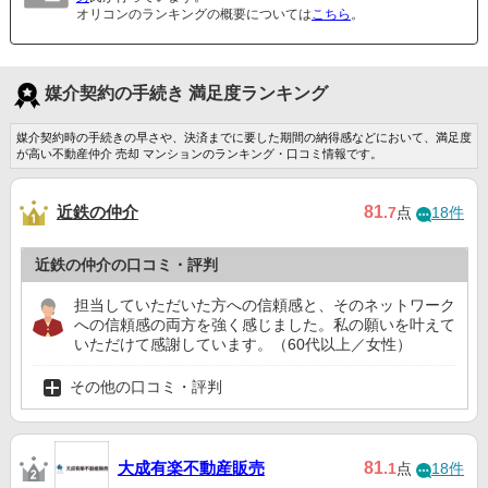
オリコンのランキングの概要については
こちら
。
媒介契約の手続き 満足度ランキング
媒介契約時の手続きの早さや、決済までに要した期間の納得感などにおいて、満足度
が高い不動産仲介 売却 マンションのランキング・口コミ情報です。
近鉄の仲介
81
.7
点
18件
近鉄の仲介の口コミ・評判
担当していただいた方への信頼感と、そのネットワーク
への信頼感の両方を強く感じました。私の願いを叶えて
いただけて感謝しています。（60代以上／女性）
その他の口コミ・評判
大成有楽不動産販売
81
.1
点
18件