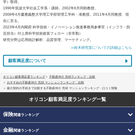
学）取得。
1996年筑波大学社会工学系・講師。2002年6月同助教授。
2008年4月慶應義塾大学理工学部管理工学科・准教授。2011年4月同教授、現
在に至る。
2023年4月内閣府 科学技術・イノベーション推進事務局参事官（インフラ・防
災担当）付上席科学技術政策フェロー（非常勤）
研究分野は応用統計解析、品質管理、マーケティング。
≫鈴木研究室についての詳細はこちら
顧客満足度について
オリコン顧客満足度ランキング
不動産仲介 売却ランキング・比較
おすすめの不動産仲介 売却 マンションランキング・比較
媒介契約の手続きで比較する不動産仲介 売却 マンションランキング・口コミ情報
オリコン顧客満足度
ランキング一覧
保険
関連ランキング
金融
関連ランキング