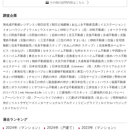
その他の設問内容はこちら
調査企業
旭化成不動産レジデンス | 朝日住宅 | 朝日土地建物 | あなぶき不動産流通 | イエステーション |
イオンハウジング | ウィル | ウスイホーム | SREリアルティ（旧：SRE不動産） | オークラヤ住
宅 | 小田急不動産（小田急の仲介） | 近鉄の仲介 | 京王不動産 | 京急不動産 | 京成不動産 | 京阪
電鉄不動産（京阪の仲介） | 三交不動産（三交の仲介 すまいる） | 静鉄不動産 | 住協 | 住宅情
報館 | 住友不動産販売／住友不動産ステップ（すみふの仲介 ステップ） | 住友林業ホームサー
ビス（すみなび） | 西武開発 | セキスイハイム不動産 | 九州セキスイハイム不動産 | 中四国セキ
スイハイム不動産 | 東北セキスイハイム不動産 | 北海道セキスイハイム不動産 | 積水ハウス不動
産 | センチュリー21 | 相鉄不動産販売 | 大京穴吹不動産 | 大成有楽不動産販売 | 大和ハウスリア
ルエステート（旧：日本住宅流通） | 日本住宅流通（Livness）（現：大和ハウスリアルエステ
ート） | 東海住宅 | 東急リバブル | 東京建物不動産販売 | 東宝ハウスグループ | ナイス（ナイス
住まいの情報館） | ナカジツ | 西鉄の仲介（西鉄不動産） | 日住サービス | 日神管財 | 野村の仲
介＋ | ハウスドゥ | 長谷工の仲介 | 阪急阪神の仲介 | 東日本住宅 | ピタットハウス | 福屋不動産
販売 | ポラスの仲介 | ミサワホーム不動産 | みずほ不動産販売 | 三井住友トラスト不動産 | 三井
のリハウス | mic House＆Life（ミック） | 三菱地所ハウスネット（三菱地所の住まいリレー）
| アーバンライフ（旧：アーバンライフの仲介） | 三菱UFJ不動産販売（住まい1） | 明和地所の
仲介 | リストサザビーズインターナショナルリアルティ | リビングライフ | ロイヤルハウジング
| ロイヤルリゾート
過去ランキング
2024年（マンション）
2024年（戸建て）
2023年（マンション）