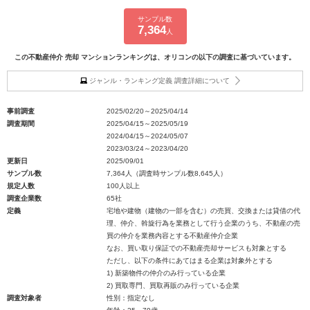
サンプル数
7,364
人
この不動産仲介 売却 マンションランキングは、オリコンの以下の調査に基づいています。
ジャンル・ランキング定義 調査詳細について
事前調査
2025/02/20～2025/04/14
調査期間
2025/04/15～2025/05/19
2024/04/15～2024/05/07
2023/03/24～2023/04/20
更新日
2025/09/01
サンプル数
7,364人（調査時サンプル数8,645人）
規定人数
100人以上
調査企業数
65社
定義
宅地や建物（建物の一部を含む）の売買、交換または貸借の代
理、仲介、斡旋行為を業務として行う企業のうち、不動産の売
買の仲介を業務内容とする不動産仲介企業
なお、買い取り保証での不動産売却サービスも対象とする
ただし、以下の条件にあてはまる企業は対象外とする
1) 新築物件の仲介のみ行っている企業
2) 買取専門、買取再販のみ行っている企業
調査対象者
性別：指定なし