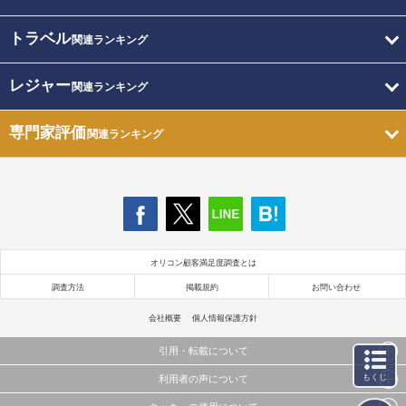
トラベル
関連ランキング
レジャー
関連ランキング
専門家評価
関連ランキング
オリコン顧客満足度調査とは
調査方法
掲載規約
お問い合わせ
会社概要
個人情報保護方針
引用・転載について
もくじ
利用者の声について
当サイトで公開されている情報（文字、写真、イラスト、画像データ等）及びこれらの配置・
編集および構造などについての著作権は株式会社oricon MEに帰属しております。