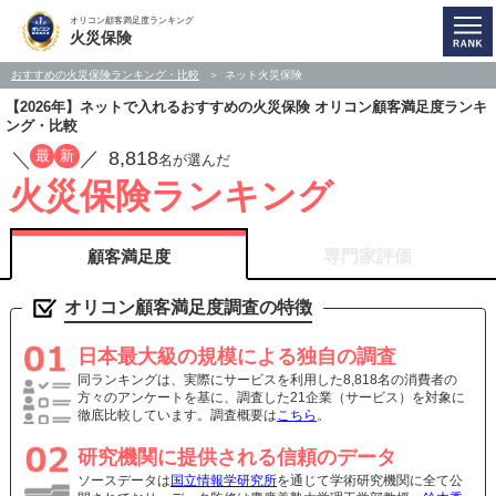
オリコン顧客満足度ランキング
火災保険
おすすめの火災保険ランキング・比較
ネット火災保険
【2026年】ネットで入れるおすすめの火災保険 オリコン顧客満足度ランキ
ング・比較
8,818
最
新
／
／
名が選んだ
火災保険ランキング
顧客満足度
専門家評価
オリコン顧客満足度調査の特徴
日本最大級の規模による独自の調査
同ランキングは、実際にサービスを利用した8,818名の消費者の
方々のアンケートを基に、調査した21企業（サービス）を対象に
徹底比較しています。調査概要は
こちら
。
研究機関に提供される信頼のデータ
ソースデータは
国立情報学研究所
を通じて学術研究機関に全て公