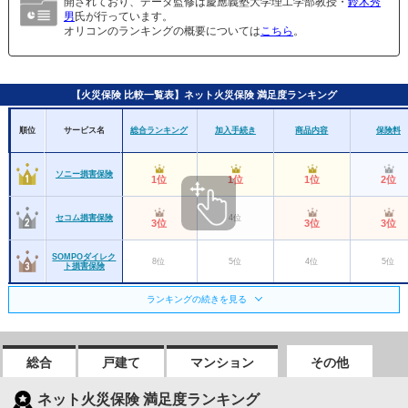
開されており、データ監修は慶應義塾大学理工学部教授・
鈴木秀
男
氏が行っています。
オリコンのランキングの概要については
こちら
。
【火災保険 比較一覧表】ネット火災保険 満足度ランキング
順位
サービス名
総合ランキング
加入手続き
商品内容
保険料
ソニー損害保険
1位
1位
1位
2位
セコム損害保険
4位
3位
3位
3位
SOMPOダイレク
8位
5位
4位
5位
ト損害保険
ランキングの続きを見る
日新火災海上保険
4位
5位
4位
3位
総合
戸建て
マンション
その他
ネット火災保険 満足度ランキング