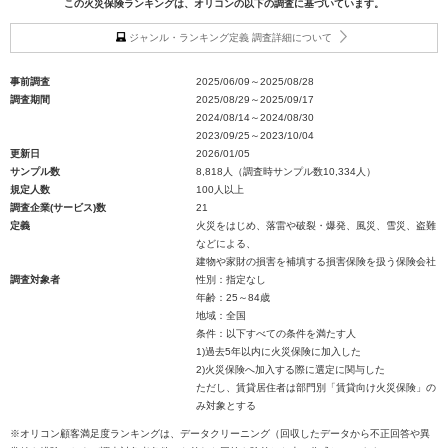
この火災保険ランキングは、オリコンの以下の調査に基づいています。
ジャンル・ランキング定義 調査詳細について
事前調査
2025/06/09～2025/08/28
調査期間
2025/08/29～2025/09/17
2024/08/14～2024/08/30
2023/09/25～2023/10/04
更新日
2026/01/05
サンプル数
8,818人（調査時サンプル数10,334人）
規定人数
100人以上
調査企業(サービス)数
21
定義
火災をはじめ、落雷や破裂・爆発、風災、雪災、盗難
などによる、
建物や家財の損害を補填する損害保険を扱う保険会社
調査対象者
性別：指定なし
年齢：25～84歳
地域：全国
条件：以下すべての条件を満たす人
1)過去5年以内に火災保険に加入した
2)火災保険へ加入する際に選定に関与した
ただし、賃貸居住者は部門別「賃貸向け火災保険」の
み対象とする
※オリコン顧客満足度ランキングは、データクリーニング（回収したデータから不正回答や異