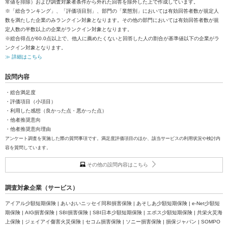
常値を排除）および調査対象者条件から外れた回答を除外した上で作成しています。
※「総合ランキング」、「評価項目別」、部門の「業態別」においては有効回答者数が規定人
数を満たした企業のみランクイン対象となります。その他の部門においては有効回答者数が規
定人数の半数以上の企業がランクイン対象となります。
※総合得点が60.0点以上で、他人に薦めたくないと回答した人の割合が基準値以下の企業がラ
ンクイン対象となります。
≫ 詳細はこちら
設問内容
・総合満足度
・評価項目（小項目）
・利用した感想（良かった点・悪かった点）
・他者推奨意向
・他者推奨意向理由
アンケート調査を実施した際の質問事項です。満足度評価項目のほか、該当サービスの利用状況や検討内
容を質問しています。
その他の設問内容はこちら
調査対象企業（サービス）
アイアル少額短期保険 | あいおいニッセイ同和損害保険 | あそしあ少額短期保険 | e-Net少額短
期保険 | AIG損害保険 | SBI損害保険 | SBI日本少額短期保険 | エポス少額短期保険 | 共栄火災海
上保険 | ジェイアイ傷害火災保険 | セコム損害保険 | ソニー損害保険 | 損保ジャパン | SOMPO