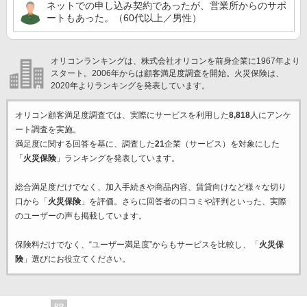
ネットでの申し込み契約であったが、営業所からのサポ
ートもあった。（60代以上／男性）
オリコンランキングは、株式会社オリコンを前身企業に1967年より
スタート。2006年からは顧客満足度調査を開始。火災保険は、
2020年よりランキングを発表しています。
オリコン顧客満足度調査では、実際にサービスを利用した
8,818
人にアンケ
ート調査を実施。
満足度に関する回答を基に、調査した
21
企業（サービス）を対象にした
「
火災保険
」ランキングを発表しています。
総合満足度だけでなく、加入手続きや商品内容、賃貸向けなど様々な切り
口から「
火災保険
」を評価。さらに回答者の口コミや評判といった、実際
のユーザーの声も掲載しています。
保険料だけでなく、“ユーザー満足度”からもサービスを比較し、「
火災保
険
」選びにお役立てください。
PR