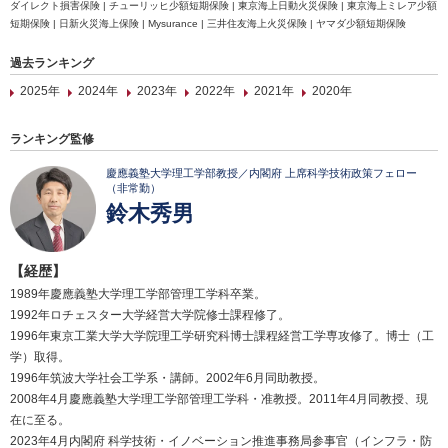
ダイレクト損害保険 | チューリッヒ少額短期保険 | 東京海上日動火災保険 | 東京海上ミレア少額
短期保険 | 日新火災海上保険 | Mysurance | 三井住友海上火災保険 | ヤマダ少額短期保険
過去ランキング
2025年
2024年
2023年
2022年
2021年
2020年
ランキング監修
慶應義塾大学理工学部教授／内閣府 上席科学技術政策フェロー
（非常勤）
鈴木秀男
【経歴】
1989年慶應義塾大学理工学部管理工学科卒業。
1992年ロチェスター大学経営大学院修士課程修了。
1996年東京工業大学大学院理工学研究科博士課程経営工学専攻修了。博士（工
学）取得。
1996年筑波大学社会工学系・講師。2002年6月同助教授。
2008年4月慶應義塾大学理工学部管理工学科・准教授。2011年4月同教授、現
在に至る。
2023年4月内閣府 科学技術・イノベーション推進事務局参事官（インフラ・防