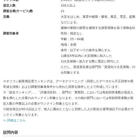
規定人数
100人以上
調査企業(サービス)数
21
定義
火災をはじめ、落雷や破裂・爆発、風災、雪災、盗難
などによる、
建物や家財の損害を補填する損害保険を扱う保険会社
調査対象者
性別：指定なし
年齢：25～84歳
地域：全国
条件：以下すべての条件を満たす人
1)過去5年以内に火災保険に加入した
2)火災保険へ加入する際に選定に関与した
ただし、賃貸居住者は部門別「賃貸向け火災保険」の
み対象とする
※オリコン顧客満足度ランキングは、データクリーニング（回収したデータから不正回答や異
常値を排除）および調査対象者条件から外れた回答を除外した上で作成しています。
※「総合ランキング」、「評価項目別」、部門の「業態別」においては有効回答者数が規定人
数を満たした企業のみランクイン対象となります。その他の部門においては有効回答者数が規
定人数の半数以上の企業がランクイン対象となります。
※総合得点が60.0点以上で、他人に薦めたくないと回答した人の割合が基準値以下の企業がラ
ンクイン対象となります。
≫ 詳細はこちら
設問内容