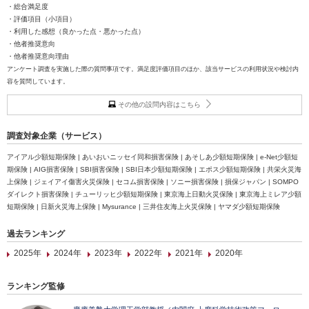
・総合満足度
・評価項目（小項目）
・利用した感想（良かった点・悪かった点）
・他者推奨意向
・他者推奨意向理由
アンケート調査を実施した際の質問事項です。満足度評価項目のほか、該当サービスの利用状況や検討内
容を質問しています。
その他の設問内容はこちら
調査対象企業（サービス）
アイアル少額短期保険 | あいおいニッセイ同和損害保険 | あそしあ少額短期保険 | e-Net少額短
期保険 | AIG損害保険 | SBI損害保険 | SBI日本少額短期保険 | エポス少額短期保険 | 共栄火災海
上保険 | ジェイアイ傷害火災保険 | セコム損害保険 | ソニー損害保険 | 損保ジャパン | SOMPO
ダイレクト損害保険 | チューリッヒ少額短期保険 | 東京海上日動火災保険 | 東京海上ミレア少額
短期保険 | 日新火災海上保険 | Mysurance | 三井住友海上火災保険 | ヤマダ少額短期保険
過去ランキング
2025年
2024年
2023年
2022年
2021年
2020年
ランキング監修