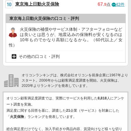
東京海上日動火災保険
67
.9
点
42件
東京海上日動火災保険の口コミ・評判
火災保険の補償やサービス体制・アフターフォローなど
は良いとは思うが、地震込みの保険料が安くなるのは
10年ものでかなり高額になるから。（60代以上／女
性）
その他の口コミ・評判
オリコンランキングは、株式会社オリコンを前身企業に1967年より
スタート。2006年からは顧客満足度調査を開始。火災保険は、
2020年よりランキングを発表しています。
オリコン顧客満足度調査では、実際にサービスを利用した
8,818
人にアンケ
ート調査を実施。
満足度に関する回答を基に、調査した
21
企業（サービス）を対象にした
「
火災保険
」ランキングを発表しています。
総合満足度だけでなく、加入手続きや商品内容、賃貸向けなど様々な切り