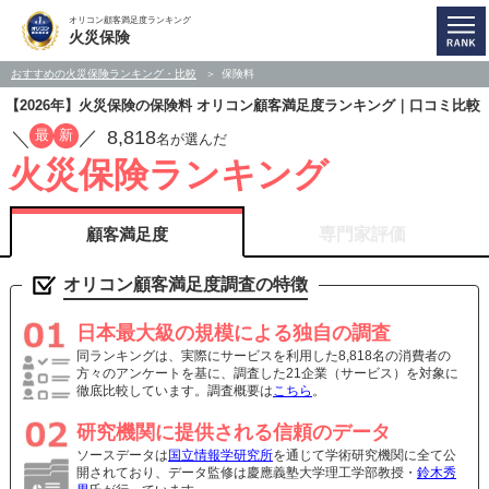
オリコン顧客満足度ランキング
火災保険
おすすめの火災保険ランキング・比較
保険料
【2026年】火災保険の保険料 オリコン顧客満足度ランキング｜口コミ比較
8,818
最
新
／
／
名が選んだ
火災保険ランキング
顧客満足度
専門家評価
オリコン顧客満足度調査の特徴
日本最大級の規模による独自の調査
同ランキングは、実際にサービスを利用した8,818名の消費者の
方々のアンケートを基に、調査した21企業（サービス）を対象に
徹底比較しています。調査概要は
こちら
。
研究機関に提供される信頼のデータ
ソースデータは
国立情報学研究所
を通じて学術研究機関に全て公
開されており、データ監修は慶應義塾大学理工学部教授・
鈴木秀