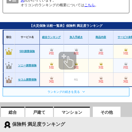
男
氏が行っています。
オリコンのランキングの概要については
こちら
。
【火災保険 比較一覧表】保険料 満足度ランキング
順位
サービス名
総合ランキング
加入手続き
商品内容
サービス体
SBI損害保険
2位
2位
2位
1位
ソニー損害保険
1位
1位
1位
2位
セコム損害保険
4位
3位
3位
3位
ランキングの続きを見る
日新火災海上保険
4位
5位
6位
3位
SOMPOダイレク
8位
5位
4位
ー
ト損害保険
総合
戸建て
マンション
その他
共栄火災海上保険
6位
8位
6位
8位
保険料 満足度ランキング