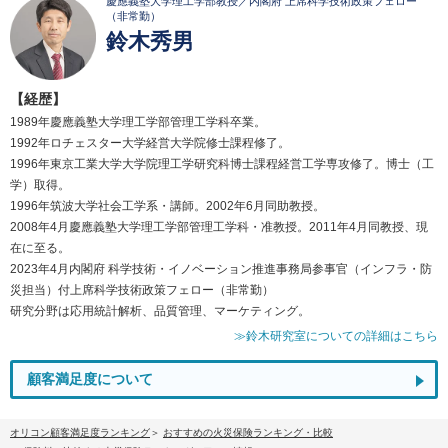
慶應義塾大学理工学部教授／内閣府 上席科学技術政策フェロー
（非常勤）
鈴木秀男
【経歴】
1989年慶應義塾大学理工学部管理工学科卒業。
1992年ロチェスター大学経営大学院修士課程修了。
1996年東京工業大学大学院理工学研究科博士課程経営工学専攻修了。博士（工
学）取得。
1996年筑波大学社会工学系・講師。2002年6月同助教授。
2008年4月慶應義塾大学理工学部管理工学科・准教授。2011年4月同教授、現
在に至る。
2023年4月内閣府 科学技術・イノベーション推進事務局参事官（インフラ・防
災担当）付上席科学技術政策フェロー（非常勤）
研究分野は応用統計解析、品質管理、マーケティング。
≫鈴木研究室についての詳細はこちら
顧客満足度について
オリコン顧客満足度ランキング
おすすめの火災保険ランキング・比較