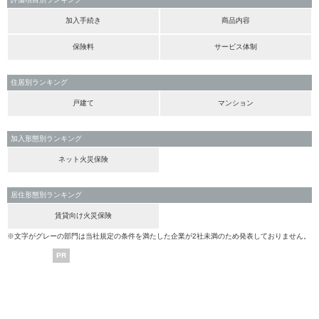
加入手続き
商品内容
保険料
サービス体制
住居別ランキング
戸建て
マンション
加入形態別ランキング
ネット火災保険
居住形態別ランキング
賃貸向け火災保険
※文字がグレーの部門は当社規定の条件を満たした企業が2社未満のため発表しておりません。
PR