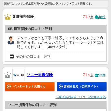
三井住友海上火災
保険料についての満足度が高い火災保険のランキング・口コミ情報です。
5位
5位
7位
4位
保険
あいおいニッセイ
9位
9位
9位
7位
SBI損害保険
71
.7
点
48件
同和損害保険
AIG損害保険
10位
ー
10位
9位
SBI損害保険の口コミ・評判
スタッフがとても丁寧に対応してくれるから安心して利
東京海上日動火災
6位
7位
8位
5位
保険
用できます。わからないこともとても一つ一つ丁寧に説
明してくれます。（40代／女性）
その他の口コミ・評判
ソニー損害保険
71
.5
点
53件
インターネット見積もり
詳細を見る（公式サイト）
＞各項目の得点・口コミの詳細を見る
ソニー損害保険の口コミ・評判