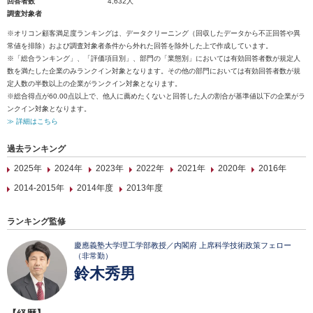
回答者数
4,632人
調査対象者
※オリコン顧客満足度ランキングは、データクリーニング（回収したデータから不正回答や異
常値を排除）および調査対象者条件から外れた回答を除外した上で作成しています。
※「総合ランキング」、「評価項目別」、部門の「業態別」においては有効回答者数が規定人
数を満たした企業のみランクイン対象となります。その他の部門においては有効回答者数が規
定人数の半数以上の企業がランクイン対象となります。
※総合得点が60.00点以上で、他人に薦めたくないと回答した人の割合が基準値以下の企業がラ
ンクイン対象となります。
≫ 詳細はこちら
過去ランキング
2025年
2024年
2023年
2022年
2021年
2020年
2016年
2014-2015年
2014年度
2013年度
ランキング監修
慶應義塾大学理工学部教授／内閣府 上席科学技術政策フェロー
（非常勤）
鈴木秀男