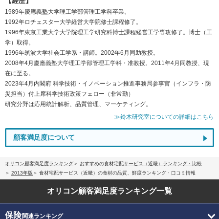
【経歴】
1989年慶應義塾大学理工学部管理工学科卒業。
1992年ロチェスター大学経営大学院修士課程修了。
1996年東京工業大学大学院理工学研究科博士課程経営工学専攻修了。博士（工
学）取得。
1996年筑波大学社会工学系・講師。2002年6月同助教授。
2008年4月慶應義塾大学理工学部管理工学科・准教授。2011年4月同教授、現
在に至る。
2023年4月内閣府 科学技術・イノベーション推進事務局参事官（インフラ・防
災担当）付上席科学技術政策フェロー（非常勤）
研究分野は応用統計解析、品質管理、マーケティング。
≫鈴木研究室についての詳細はこちら
顧客満足度について
オリコン顧客満足度ランキング
おすすめの食材宅配サービス（近畿）ランキング・比較
2013年版
食材宅配サービス（近畿）の食材の品質、鮮度ランキング・口コミ情報
オリコン顧客満足度
ランキング一覧
保険
関連ランキング