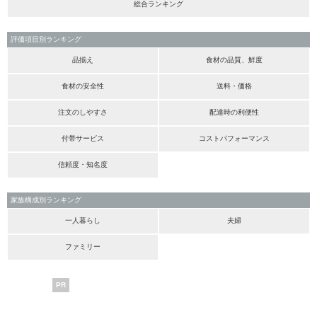
総合ランキング
評価項目別ランキング
品揃え
食材の品質、鮮度
食材の安全性
送料・価格
注文のしやすさ
配達時の利便性
付帯サービス
コストパフォーマンス
信頼度・知名度
家族構成別ランキング
一人暮らし
夫婦
ファミリー
PR