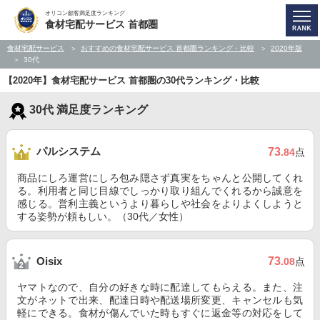
オリコン顧客満足度ランキング
食材宅配サービス 首都圏
食材宅配サービス
おすすめの食材宅配サービス 首都圏ランキング・比較
2020年版
30代
【2020年】食材宅配サービス 首都圏の30代ランキング・比較
30代 満足度ランキング
パルシステム
73
.84
点
商品にしろ運営にしろ包み隠さず真実をちゃんと公開してくれ
る。利用者と同じ目線でしっかり取り組んでくれるから誠意を
感じる。営利主義というより暮らしや社会をよりよくしようと
する姿勢が頼もしい。（30代／女性）
73
Oisix
.08
点
ヤマトなので、自分の好きな時に配達してもらえる。また、注
文がネットで出来、配達日時や配送場所変更、キャンセルも気
軽にできる。食材が傷んでいた時もすぐに返金等の対応をして