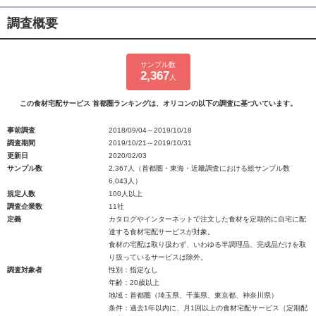
調査概要
サンプル数
2,367
人
この食材宅配サービス 首都圏ランキングは、オリコンの以下の調査に基づいています。
事前調査
2018/09/04～2019/10/18
調査期間
2019/10/21～2019/10/31
更新日
2020/02/03
サンプル数
2,367人（首都圏・東海・近畿調査における総サンプル数
6,043人）
規定人数
100人以上
調査企業数
11社
定義
カタログやインターネットで注文した食材を定期的に自宅に配
達する食材宅配サービスが対象。
食材の宅配は取り扱わず、いわゆる半調理品、完成品だけを取
り扱っているサービスは除外。
調査対象者
性別：指定なし
年齢：20歳以上
地域：首都圏（埼玉県、千葉県、東京都、神奈川県）
条件：過去1年以内に、月1回以上の食材宅配サービス（定期配