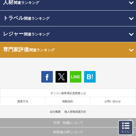
人材
関連ランキング
トラベル
関連ランキング
レジャー
関連ランキング
専門家評価
関連ランキング
オリコン顧客満足度調査とは
調査方法
掲載規約
お問い合わせ
会社概要
個人情報保護方針
引用・転載について
もくじ
利用者の声について
当サイトで公開されている情報（文字、写真、イラスト、画像データ等）及びこれらの配置・