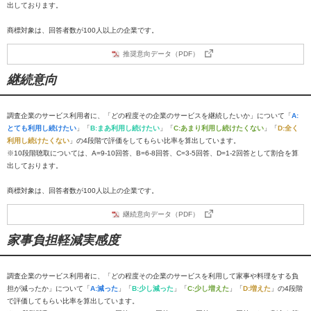
出しております。
商標対象は、回答者数が100人以上の企業です。
推奨意向データ（PDF）
継続意向
調査企業のサービス利用者に、「どの程度その企業のサービスを継続したいか」について「
A:
とても利用し続けたい
」「
B:まあ利用し続けたい
」「
C:あまり利用し続けたくない
」「
D:全く
利用し続けたくない
」の4段階で評価をしてもらい比率を算出しています。
※10段階聴取については、A=9-10回答、B=6-8回答、C=3-5回答、D=1-2回答として割合を算
出しております。
商標対象は、回答者数が100人以上の企業です。
継続意向データ（PDF）
家事負担軽減実感度
調査企業のサービス利用者に、「どの程度その企業のサービスを利用して家事や料理をする負
担が減ったか」について「
A:減った
」「
B:少し減った
」「
C:少し増えた
」「
D:増えた
」の4段階
で評価してもらい比率を算出しています。