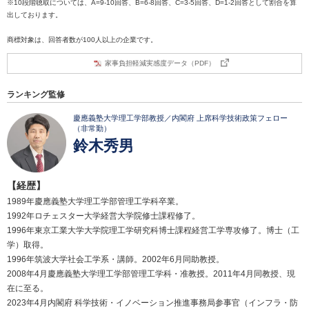
※10段階聴取については、A=9-10回答、B=6-8回答、C=3-5回答、D=1-2回答として割合を算
出しております。
商標対象は、回答者数が100人以上の企業です。
家事負担軽減実感度データ（PDF）
ランキング監修
慶應義塾大学理工学部教授／内閣府 上席科学技術政策フェロー
（非常勤）
鈴木秀男
【経歴】
1989年慶應義塾大学理工学部管理工学科卒業。
1992年ロチェスター大学経営大学院修士課程修了。
1996年東京工業大学大学院理工学研究科博士課程経営工学専攻修了。博士（工
学）取得。
1996年筑波大学社会工学系・講師。2002年6月同助教授。
2008年4月慶應義塾大学理工学部管理工学科・准教授。2011年4月同教授、現
在に至る。
2023年4月内閣府 科学技術・イノベーション推進事務局参事官（インフラ・防