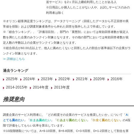
送サービス）を2ヶ月以上継続利用したことがある人
※日用品しか購入したことがない人や、お試しサービスのみの
利用者は除く
※オリコン顧客満足度ランキングは、データクリーニング（回収したデータから不正回答や異
常値を排除）および調査対象者条件から外れた回答を除外した上で作成しています。
※「総合ランキング」、「評価項目別」、部門の「業態別」においては有効回答者数が規定人
数を満たした企業のみランクイン対象となります。その他の部門においては有効回答者数が規
定人数の半数以上の企業がランクイン対象となります。
※総合得点が60.00点以上で、他人に薦めたくないと回答した人の割合が基準値以下の企業がラ
ンクイン対象となります。
≫ 詳細はこちら
過去ランキング
2025年
2024年
2023年
2022年
2021年
2020年
2016年
2014-2015年
2014年度
2013年度
推奨意向
調査企業のサービス利用者に、「どの程度その企業のサービスを推奨したいか」について「
A:
とても薦めたい
」「
B:まあ薦めたい
」「
C:あまり薦めたくない
」「
D:全く薦めたくない
」の4段
階で評価をしてもらい比率を算出しています。
※10段階聴取については、A=9-10回答、B=6-8回答、C=3-5回答、D=1-2回答として割合を算