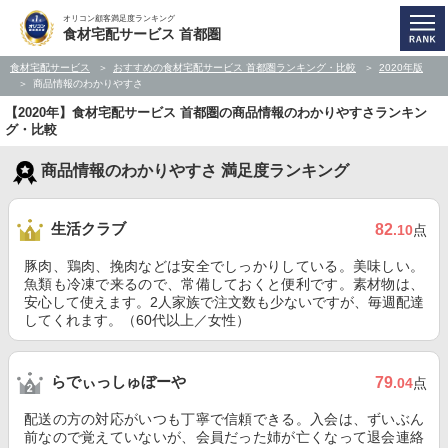
オリコン顧客満足度ランキング
食材宅配サービス 首都圏
食材宅配サービス
おすすめの食材宅配サービス 首都圏ランキング・比較
2020年版
商品情報のわかりやすさ
【2020年】食材宅配サービス 首都圏の商品情報のわかりやすさランキン
グ・比較
商品情報のわかりやすさ 満足度ランキング
生活クラブ
82
.10
点
豚肉、鶏肉、挽肉などは安全でしっかりしている。美味しい。
魚類も冷凍で来るので、常備しておくと便利です。素材物は、
安心して使えます。2人家族で注文数も少ないですが、毎週配達
してくれます。（60代以上／女性）
らでぃっしゅぼーや
79
.04
点
配送の方の対応がいつも丁寧で信頼できる。入会は、ずいぶん
前なので覚えていないが、会員だった姉が亡くなって退会連絡