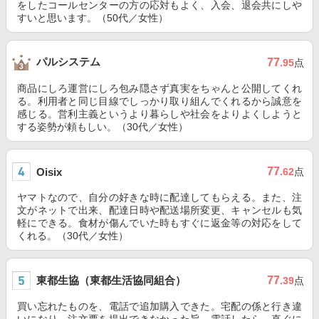
をしたコールセンターの方の応対もよく、入会、退会共にしや
すいと思います。（50代／女性）
パルシステム
77
.95
点
商品にしろ運営にしろ包み隠さず真実をちゃんと公開してくれ
る。利用者と同じ目線でしっかり取り組んでくれるから誠意を
感じる。営利主義というより暮らしや社会をよりよくしようと
する姿勢が頼もしい。（30代／女性）
77
Oisix
.62
点
ヤマトなので、自分の好きな時に配達してもらえる。また、注
文がネットで出来、配達日時や配送場所変更、キャンセルも気
軽にできる。食材が傷んでいた時もすぐに返金等の対応をして
くれる。（30代／女性）
東都生協（東都生活協同組合）
77
.39
点
買い忘れたものを、電話で追加購入できた。宅配の係と行き違