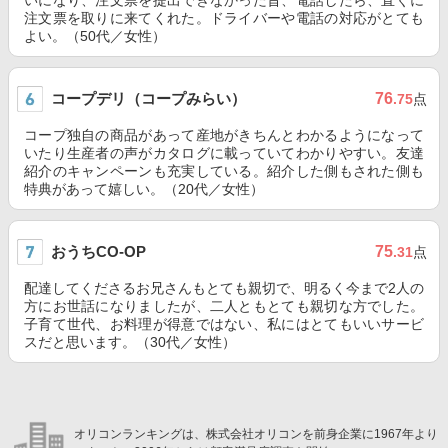
いになり、注文票を提出できなかった旨、電話したら、直ぐに
注文票を取りに来てくれた。ドライバーや電話の対応がとても
よい。（50代／女性）
コープデリ（コープみらい）
76
.75
点
コープ独自の商品があって産地がきちんとわかるようになって
いたり生産者の声がカタログに載っていてわかりやすい。友達
紹介のキャンペーンも充実している。紹介した側もされた側も
特典があって嬉しい。（20代／女性）
おうちCO-OP
75
.31
点
配達してくださるお兄さんもとても親切で、明るく今まで2人の
方にお世話になりましたが、二人ともとても親切な方でした。
子育て世代、お料理が得意ではない、私にはとてもいいサービ
スだと思います。（30代／女性）
オリコンランキングは、株式会社オリコンを前身企業に1967年より