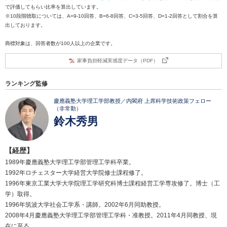
で評価してもらい比率を算出しています。
※10段階聴取については、A=9-10回答、B=6-8回答、C=3-5回答、D=1-2回答として割合を算
出しております。
商標対象は、回答者数が100人以上の企業です。
家事負担軽減実感度データ（PDF）
ランキング監修
慶應義塾大学理工学部教授／内閣府 上席科学技術政策フェロー
（非常勤）
鈴木秀男
【経歴】
1989年慶應義塾大学理工学部管理工学科卒業。
1992年ロチェスター大学経営大学院修士課程修了。
1996年東京工業大学大学院理工学研究科博士課程経営工学専攻修了。博士（工
学）取得。
1996年筑波大学社会工学系・講師。2002年6月同助教授。
2008年4月慶應義塾大学理工学部管理工学科・准教授。2011年4月同教授、現
在に至る。