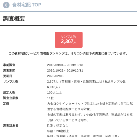
食材宅配 TOP
調査概要
サンプル数
2,367
人
この食材宅配サービス 首都圏ランキングは、オリコンの以下の調査に基づいています。
事前調査
2018/09/04～2019/10/18
調査期間
2019/10/21～2019/10/31
更新日
2020/02/03
サンプル数
2,367人（首都圏・東海・近畿調査における総サンプル数
6,043人）
規定人数
100人以上
調査企業数
11社
定義
カタログやインターネットで注文した食材を定期的に自宅に配
達する食材宅配サービスが対象。
食材の宅配は取り扱わず、いわゆる半調理品、完成品だけを取
り扱っているサービスは除外。
調査対象者
性別：指定なし
年齢：20歳以上
地域：首都圏（埼玉県、千葉県、東京都、神奈川県）