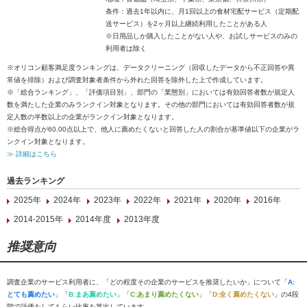
条件：過去1年以内に、月1回以上の食材宅配サービス（定期配
送サービス）を2ヶ月以上継続利用したことがある人
※日用品しか購入したことがない人や、お試しサービスのみの
利用者は除く
※オリコン顧客満足度ランキングは、データクリーニング（回収したデータから不正回答や異
常値を排除）および調査対象者条件から外れた回答を除外した上で作成しています。
※「総合ランキング」、「評価項目別」、部門の「業態別」においては有効回答者数が規定人
数を満たした企業のみランクイン対象となります。その他の部門においては有効回答者数が規
定人数の半数以上の企業がランクイン対象となります。
※総合得点が60.00点以上で、他人に薦めたくないと回答した人の割合が基準値以下の企業がラ
ンクイン対象となります。
≫ 詳細はこちら
過去ランキング
2025年
2024年
2023年
2022年
2021年
2020年
2016年
2014-2015年
2014年度
2013年度
推奨意向
調査企業のサービス利用者に、「どの程度その企業のサービスを推奨したいか」について「
A:
とても薦めたい
」「
B:まあ薦めたい
」「
C:あまり薦めたくない
」「
D:全く薦めたくない
」の4段
階で評価をしてもらい比率を算出しています。